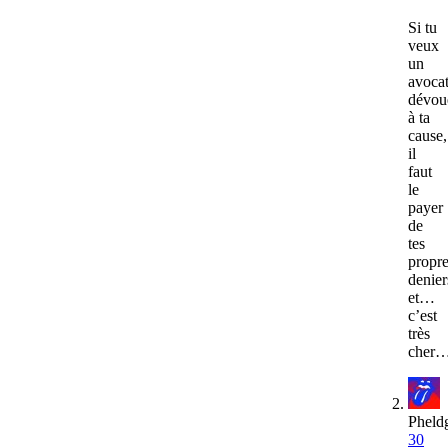
Si tu
veux
un
avoca
dévou
à ta
cause,
il
faut
le
payer
de
tes
propr
denier
et…
c’est
très
cher
Pheld
30