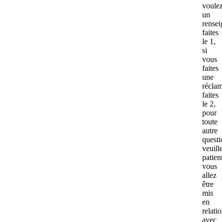
voule
un
rense
faites
le 1,
si
vous
faites
une
réclam
faites
le 2,
pour
toute
autre
questi
veuill
patien
vous
allez
être
mis
en
relati
avec