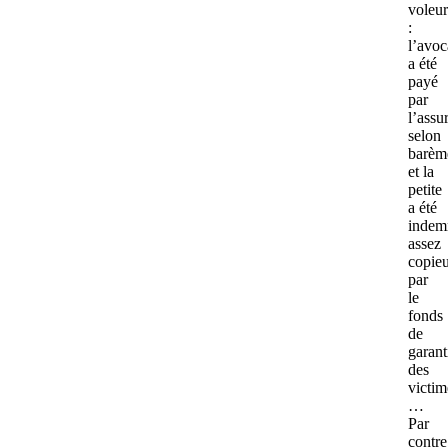
voleur
:
l’avoc
a été
payé
par
l’assu
selon
barèm
et la
petite
a été
indem
assez
copie
par
le
fonds
de
garant
des
victim
…
Par
contre