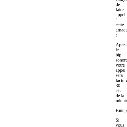
de
faire
appel
à
cette
arnaq
:
Après
le
bip
sonore
votre
appel
sera
factur
30
cts
de la
minu
Biiiiip
Si
vous