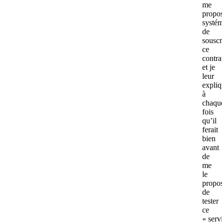
me
propo
systé
de
souscr
ce
contra
et je
leur
expli
à
chaqu
fois
qu’il
ferait
bien
avant
de
me
le
propos
de
tester
ce
« serv