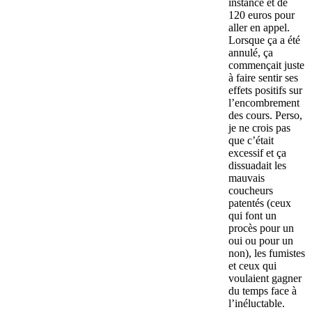
instance et de
120 euros pour
aller en appel.
Lorsque ça a été
annulé, ça
commençait juste
à faire sentir ses
effets positifs sur
l’encombrement
des cours. Perso,
je ne crois pas
que c’était
excessif et ça
dissuadait les
mauvais
coucheurs
patentés (ceux
qui font un
procès pour un
oui ou pour un
non), les fumistes
et ceux qui
voulaient gagner
du temps face à
l’inéluctable.