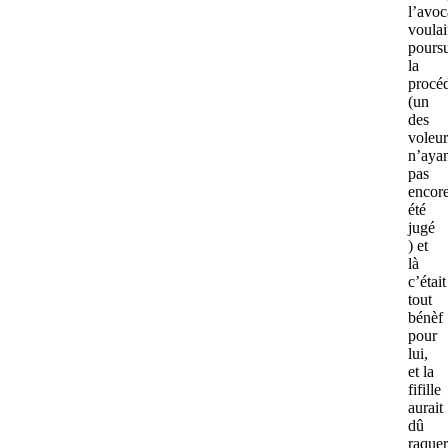
l’avoc
voulai
pours
la
procé
(un
des
voleur
n’aya
pas
encor
été
jugé
) et
là
c’était
tout
bénèf
pour
lui,
et la
fifille
aurait
dû
raquer