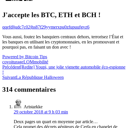
J'accepte les BTC, ETH et BCH !
qqefdljudc7c02jhs87f29yymerxpu0zfupuufgvz6
Vous aussi, foutez les banquiers centraux dehors, terrorisez l’État et
les banques en utilisant les cryptomonnaies, en les promouvant et
pourquoi pas, en faisant un don avec !
Powered by Bitcoin Tips
covoiturage
LOM
mobilité
Navigation
Précédent
[Redite] Youpi, une jolie vignette automobile éco-espionne
!
de
Suivant
La République Halloween
l’article
314 commentaires
Aristarkke
29 octobre 2018 at 9 h 03 min
Deux pages un quart en moyenne par article…
Cela promet des décrets géniteurs de Cerfa en chapelet de