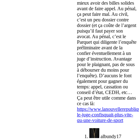
mieux avoir des billes solides
avant de faire appel. Au pénal,
ça peut faire mal. Au civil,
c’est un peu dossier contre
dossier (et ça coûte de l’argent
puisqu’il faut payer son
avocat. Au pénal, c’est le
Parquet qui diligente l’enquête
préliminaire avant de la
confier éventuellement à un
juge d’instruction. Avantage
pour le plaignant, pas de sous
à débourser du moins pour
l’enquête). D’aucuns le font
également pour gagner du
temps: appel, cassation ou
conseil d’état, CEDH, etc…
Ça peut être utile comme dans
ce cas là:
https://www.lanouvellerepublique
le-juge-confisquait-plus-vite-
qu-une-voiture-de-sport
albundy17