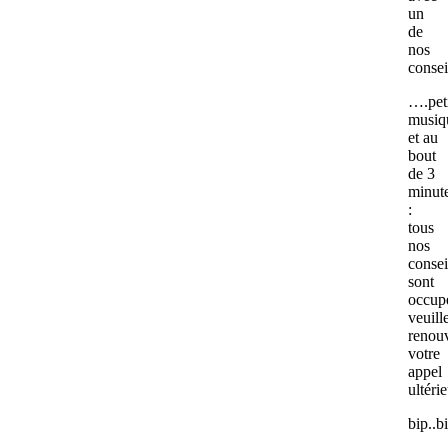
un
de
nos
conse
….pet
musiq
et au
bout
de 3
minut
:
tous
nos
consei
sont
occup
veuill
renou
votre
appel
ultér
bip..bi