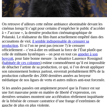
On retrouve d’ailleurs cette même ambiance abominable devant les
cinémas lorsqu’il s’agit pour certains d’empêcher le public d’accéder
à « J’accuse », la dernière production cinématographique de
Polanski. Le réalisateur du film étant actuellement empêtré dans des
accusations de viol,
il semble indispensable de censurer sa
production
. Et si l’on ne peut pas (encore ?) le censurer
officiellement – c’est-à-dire en utilisant la force de l’État plutôt que
celle de militants hystériques – on peut en tout cas
appeler à son
boycott
, pour faire bonne mesure : la sénatrice Laurence Rossignol
(
habituée de ces colonnes
) estime commodément qu’il est impossible
de détacher l’artiste de sa production, ce qui, si l’on devait appliquer
son raisonnement boiteux partout, enverrait probablement 80% de la
production culturelle des 2000 dernières années au broyeur
médiatique de nos ligues de vertu et autres milices anti-tout forcenée.
Si les années passées ont amplement prouvé que la France est sur
une fort mauvaise pente en matière de liberté d’expression, ces
dernières semaines montrent une accélération réellement inquiétante
de la frénésie de censure castratrice d’une frange d’extrémistes de
gauche de plus en plus violente.