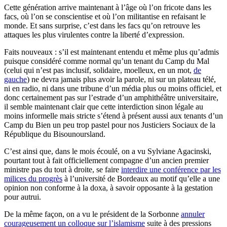
Cette génération arrive maintenant à l’âge où l’on fricote dans les
facs, où l’on se conscientise et où l’on militantise en refaisant le
monde. Et sans surprise, c’est dans les facs qu’on retrouve les
attaques les plus virulentes contre la liberté d’expression.
Faits nouveaux : s’il est maintenant entendu et même plus qu’admis
puisque considéré comme normal qu’un tenant du Camp du Mal
(celui qui n’est pas inclusif, solidaire, moelleux, en un mot,
de
gauche
) ne devra jamais plus avoir la parole, ni sur un plateau télé,
ni en radio, ni dans une tribune d’un média plus ou moins officiel, et
donc certainement pas sur l’estrade d’un amphithéâtre universitaire,
il semble maintenant clair que cette interdiction sinon légale au
moins informelle mais stricte s’étend à présent aussi aux tenants d’un
Camp du Bien un peu trop pastel pour nos Justiciers Sociaux de la
République du Bisounoursland.
C’est ainsi que, dans le mois écoulé, on a vu Sylviane Agacinski,
pourtant tout à fait officiellement compagne d’un ancien premier
ministre pas du tout à droite, se faire
interdire une conférence par les
milices du progrès
à l’université de Bordeaux au motif qu’elle a une
opinion non conforme à la doxa, à savoir opposante à la gestation
pour autrui.
De la même façon, on a vu le président de la Sorbonne
annuler
courageusement un colloque sur l’islamisme
suite à des pressions