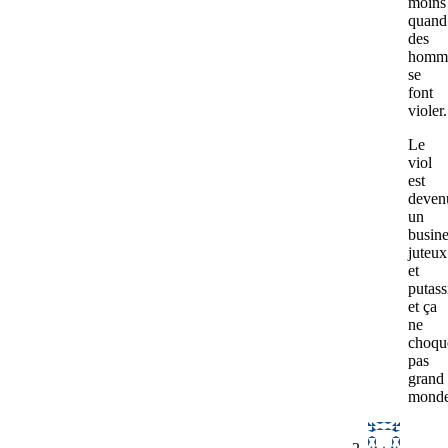
moins
quand
des
homm
se
font
violer.
Le
viol
est
deven
un
busine
juteux
et
putass
et ça
ne
choqu
pas
grand
monde