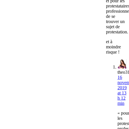
et pour les
protestataire
professionne
de se
trouver un
sujet de
protestation.
et à
moindre
risque !
theo3
16
novem
2019
at 13
h 12
min
« pou
les
protes
profes