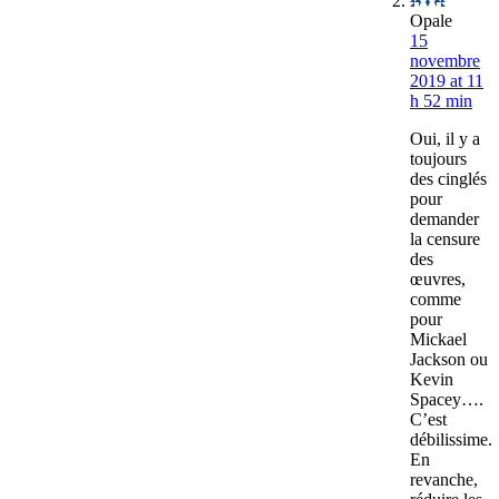
Opale
15
novembre
2019 at 11
h 52 min
Oui, il y a
toujours
des cinglés
pour
demander
la censure
des
œuvres,
comme
pour
Mickael
Jackson ou
Kevin
Spacey….
C’est
débilissime.
En
revanche,