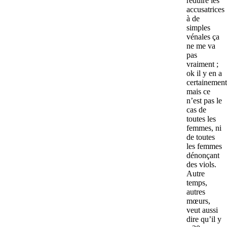
réduire les
accusatrices
à de
simples
vénales ça
ne me va
pas
vraiment ;
ok il y en a
certainement
mais ce
n’est pas le
cas de
toutes les
femmes, ni
de toutes
les femmes
dénonçant
des viols.
Autre
temps,
autres
mœurs,
veut aussi
dire qu’il y