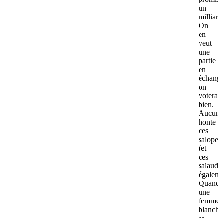
un
millia
On
en
veut
une
partie
en
échan
on
votera
bien.
Aucu
honte
ces
salope
(et
ces
salaud
égalem
Quan
une
femm
blanc