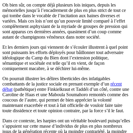
Oh bien sûr, on compte déjà plusieurs lois iniques, depuis les
mémorielles jusqu’à l’encadrement de plus en plus strict de tout ce
qui tombe dans le vocable de l’incitation aux haines diverses et
variées. Mais ces lois n’ont qu’un pouvoir limité comparé à l’effet
complètement asphyxiant de la myriade de groupes de pression qui
sont apparus ces dernières années, quasiment d’un coup comme
autant de champignons vénéneux dans notre société.
Et les derniers jours qui viennent de s’écouler illustrent à quel point
sont puissants les efforts déployés pour bâillonner tout adversaire
idéologique du Camp du Bien dont l’extension politique,
sémantique et sociétale est telle qu’il en vient, de façon
comiquement macabre, à se déchirer lui-même.
On pourrait illustrer les délires liberticides des infatigables
combattants de la justice sociale en prenant exemple d’un
récent
débat
(pathétique) entre Finkielkraut et Taddéi d’un côté, contre une
Caroline de Haas et une Maboula Soumahoro remontés comme des
coucous de l’autre, qui permet de bien apprécier la volonté
maintenant exacerbée et tout à fait officielle de vouloir faire taire
toute dissidence et toute opinion contraire, par la force s’il le faut.
Dans ce contexte, les harpies ont un véritable boulevard puisqu’elles
s’appuient sur cette masse d’individus de plus en plus nombreux
issus de la génération récente où la moindre contrariété, la moindre