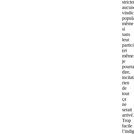
strict
aucun
vindic
popula
même
si
sans
leur
partic
(et
même
je
pourra
dire,
incita
rien
de
tout
ça
ne
serait
arrivé.
Trop
facile
l’indi