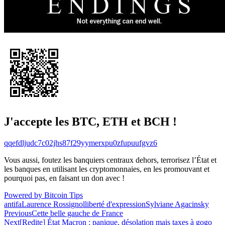
J'accepte les BTC, ETH et BCH !
qqefdljudc7c02jhs87f29yymerxpu0zfupuufgvz6
Vous aussi, foutez les banquiers centraux dehors, terrorisez l’État et
les banques en utilisant les cryptomonnaies, en les promouvant et
pourquoi pas, en faisant un don avec !
Powered by Bitcoin Tips
antifa
Laurence Rossignol
liberté d'expression
Sylviane Agacinsky
Navigation
Previous
Cette belle gauche de France
Next
[Redite] État Macron : panique, désolation mais taxes à gogo