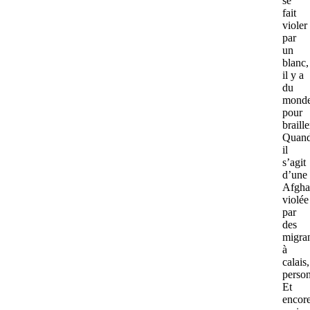
se
fait
violer
par
un
blanc,
il y a
du
mond
pour
braille
Quan
il
s’agit
d’une
Afgha
violée
par
des
migra
à
calais,
perso
Et
encor