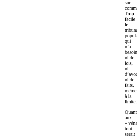
sur
comm
Trop
facile
le
tribun
popula
qui
n’a
besoi
ni de
lois,
ni
d’avoc
ni de
faits,
même
à la
limit
Quant
aux
« véna
tout
serait