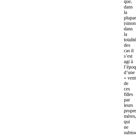
que,
dans
la
plupar
(sinon
dans
la
totalit
des
cas il
s’est
agi à
l’épo
d’une
« vent
de
ces
filles
par
leurs
propr
mères
qui
ne
subiss