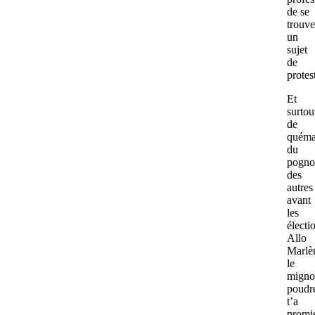
de se
trouve
un
sujet
de
protes
Et
surtou
de
quéma
du
pogno
des
autres
avant
les
électi
Allo
Marlè
le
migno
poudr
t’a
promi