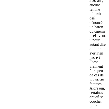
a 30 ans,
aucune
femme
n’aurait
osé
dénoncé
un baron
du cinéma
; cela veut-
il pour
autant dire
qu’il ne
s’est rien
passé ?
C’est
vraiment
faire peu
de cas de
toutes ces
femmes.
Alors oui,
certaines
ont dû se
coucher
pour