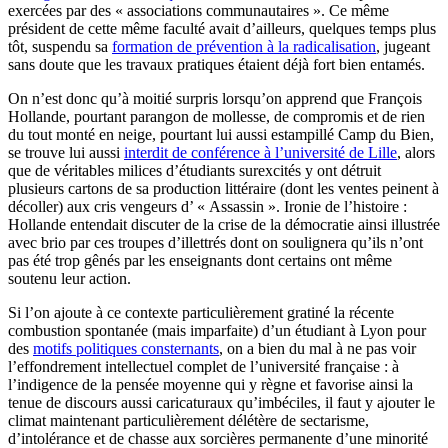
exercées par des « associations communautaires ». Ce même
président de cette même faculté avait d’ailleurs, quelques temps plus
tôt, suspendu sa
formation de prévention à la radicalisation
, jugeant
sans doute que les travaux pratiques étaient déjà fort bien entamés.
On n’est donc qu’à moitié surpris lorsqu’on apprend que François
Hollande, pourtant parangon de mollesse, de compromis et de rien
du tout monté en neige, pourtant lui aussi estampillé Camp du Bien,
se trouve lui aussi
interdit de conférence à l’université de Lille
, alors
que de véritables milices d’étudiants surexcités y ont détruit
plusieurs cartons de sa production littéraire (dont les ventes peinent à
décoller) aux cris vengeurs d’ « Assassin ». Ironie de l’histoire :
Hollande entendait discuter de la crise de la démocratie ainsi illustrée
avec brio par ces troupes d’illettrés dont on soulignera qu’ils n’ont
pas été trop gênés par les enseignants dont certains ont même
soutenu leur action.
Si l’on ajoute à ce contexte particulièrement gratiné la récente
combustion spontanée (mais imparfaite) d’un étudiant à Lyon pour
des
motifs politiques consternants
, on a bien du mal à ne pas voir
l’effondrement intellectuel complet de l’université française : à
l’indigence de la pensée moyenne qui y règne et favorise ainsi la
tenue de discours aussi caricaturaux qu’imbéciles, il faut y ajouter le
climat maintenant particulièrement délétère de sectarisme,
d’intolérance et de chasse aux sorcières permanente d’une minorité