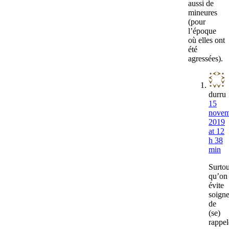
aussi de
mineures
(pour
l’époque
où elles ont
été
agressées).
durru
15
novem
2019
at 12
h 38
min
Surtou
qu’on
évite
soign
de
(se)
rappel