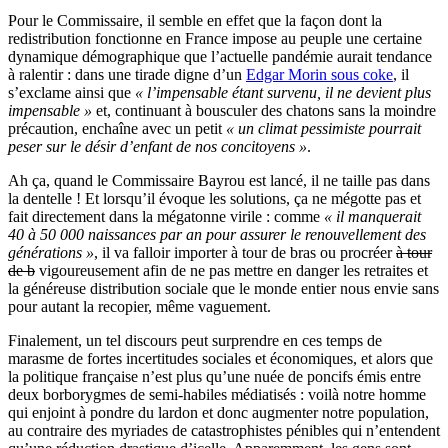
Pour le Commissaire, il semble en effet que la façon dont la
redistribution fonctionne en France impose au peuple une certaine
dynamique démographique que l’actuelle pandémie aurait tendance
à ralentir : dans une tirade digne d’un
Edgar Morin sous coke
, il
s’exclame ainsi que
« l’impensable étant survenu, il ne devient plus
impensable »
et, continuant à bousculer des chatons sans la moindre
précaution, enchaîne avec un petit
« un climat pessimiste pourrait
peser sur le désir d’enfant de nos concitoyens »
.
Ah ça, quand le Commissaire Bayrou est lancé, il ne taille pas dans
la dentelle ! Et lorsqu’il évoque les solutions, ça ne mégotte pas et
fait directement dans la mégatonne virile : comme
« il manquerait
40 à 50 000 naissances par an pour assurer le renouvellement des
générations »
, il va falloir importer à tour de bras ou procréer
à tour
de b
vigoureusement afin de ne pas mettre en danger les retraites et
la généreuse distribution sociale que le monde entier nous envie sans
pour autant la recopier, même vaguement.
Finalement, un tel discours peut surprendre en ces temps de
marasme de fortes incertitudes sociales et économiques, et alors que
la politique française n’est plus qu’une nuée de poncifs émis entre
deux borborygmes de semi-habiles médiatisés : voilà notre homme
qui enjoint à pondre du lardon et donc augmenter notre population,
au contraire des myriades de catastrophistes pénibles qui n’entendent