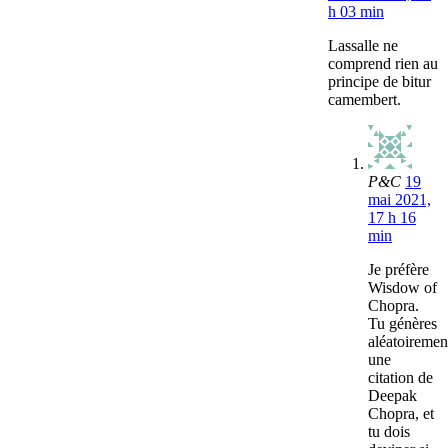
h 03 min
Lassalle ne
comprend rien au
principe de bitur
camembert.
P&C
19
mai 2021,
17 h 16
min
Je préfère
Wisdow of
Chopra.
Tu génères
aléatoiremen
une
citation de
Deepak
Chopra, et
tu dois