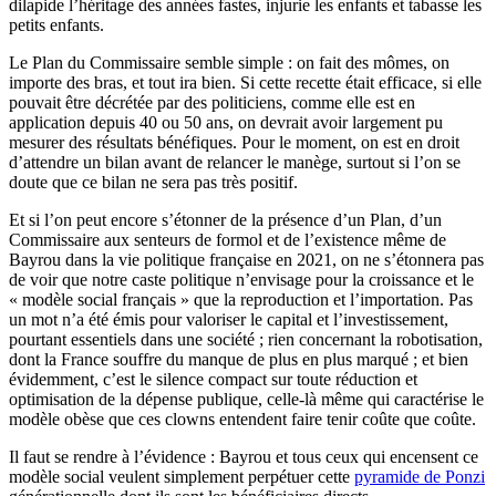
dilapide l’héritage des années fastes, injurie les enfants et tabasse les
petits enfants.
Le Plan du Commissaire semble simple : on fait des mômes, on
importe des bras, et tout ira bien. Si cette recette était efficace, si elle
pouvait être décrétée par des politiciens, comme elle est en
application depuis 40 ou 50 ans, on devrait avoir largement pu
mesurer des résultats bénéfiques. Pour le moment, on est en droit
d’attendre un bilan avant de relancer le manège, surtout si l’on se
doute que ce bilan ne sera pas très positif.
Et si l’on peut encore s’étonner de la présence d’un Plan, d’un
Commissaire aux senteurs de formol et de l’existence même de
Bayrou dans la vie politique française en 2021, on ne s’étonnera pas
de voir que notre caste politique n’envisage pour la croissance et le
« modèle social français » que la reproduction et l’importation. Pas
un mot n’a été émis pour valoriser le capital et l’investissement,
pourtant essentiels dans une société ; rien concernant la robotisation,
dont la France souffre du manque de plus en plus marqué ; et bien
évidemment, c’est le silence compact sur toute réduction et
optimisation de la dépense publique, celle-là même qui caractérise le
modèle obèse que ces clowns entendent faire tenir coûte que coûte.
Il faut se rendre à l’évidence : Bayrou et tous ceux qui encensent ce
modèle social veulent simplement perpétuer cette
pyramide de Ponzi