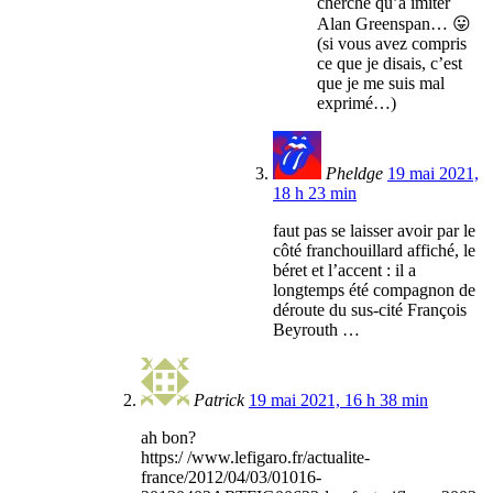
cherche qu’à imiter
Alan Greenspan… 😛
(si vous avez compris
ce que je disais, c’est
que je me suis mal
exprimé…)
Pheldge
19 mai 2021,
18 h 23 min
faut pas se laisser avoir par le
côté franchouillard affiché, le
béret et l’accent : il a
longtemps été compagnon de
déroute du sus-cité François
Beyrouth …
Patrick
19 mai 2021, 16 h 38 min
ah bon?
https:/ /www.lefigaro.fr/actualite-
france/2012/04/03/01016-