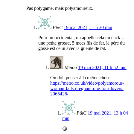
Pas polygame, mais polyamoureux.
P&C
19 mai 2021, 11 h 30 min
Pour un occidental, on appelle cela un cuck…
une petite grosse, 5 mecs fils de fer, le père du
gosse est celui avec la gueule de rat.
Minou
19 mai 2021, 11 h 52 min
On doit penser à la même chose:
https://metro.co.uk/video/polyamorous-
woman-falls-pregnant-one-four-lovers-
2065426/
P&C
19 mai 2021, 13 h 04
min
😉