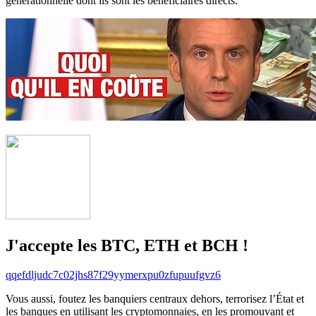
générationnelle dont ils sont les bénéficiaires directs.
J'accepte les BTC, ETH et BCH !
qqefdljudc7c02jhs87f29yymerxpu0zfupuufgvz6
Vous aussi, foutez les banquiers centraux dehors, terrorisez l’État et
les banques en utilisant les cryptomonnaies, en les promouvant et