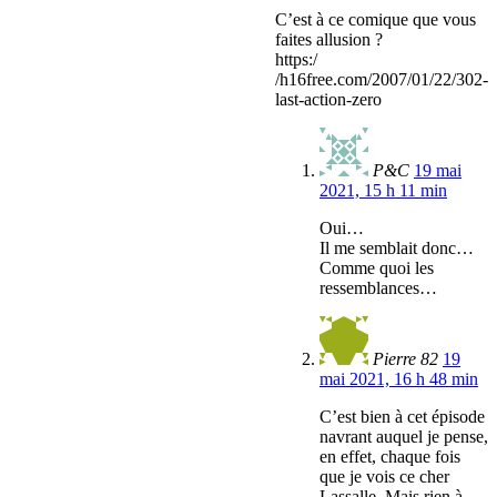
C’est à ce comique que vous
faites allusion ?
https:/
/h16free.com/2007/01/22/302-
last-action-zero
P&C
19 mai
2021, 15 h 11 min
Oui…
Il me semblait donc…
Comme quoi les
ressemblances…
Pierre 82
19
mai 2021, 16 h 48 min
C’est bien à cet épisode
navrant auquel je pense,
en effet, chaque fois
que je vois ce cher
Lassalle. Mais rien à