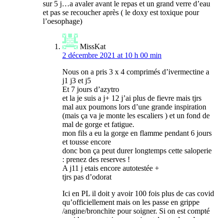
sur 5 j…a avaler avant le repas et un grand verre d’eau
et pas se recoucher après ( le doxy est toxique pour
l’oesophage)
MissKat
2 décembre 2021 at 10 h 00 min
Nous on a pris 3 x 4 comprimés d’ivermectine a
j1 j3 et j5
Et 7 jours d’azytro
et la je suis a j+ 12 j’ai plus de fievre mais tjrs
mal aux poumons lors d’une grande inspiration
(mais ça va je monte les escaliers ) et un fond de
mal de gorge et fatigue.
mon fils a eu la gorge en flamme pendant 6 jours
et tousse encore
donc bon ça peut durer longtemps cette saloperie
: prenez des reserves !
A j11 j etais encore autotestée +
tjrs pas d’odorat
Ici en PL il doit y avoir 100 fois plus de cas covid
qu’officiellement mais on les passe en grippe
/angine/bronchite pour soigner. Si on est compté