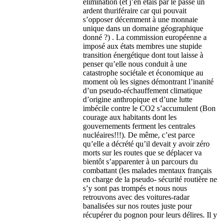
élimination (et j’en étais par le passé un
ardent thuriféraire car qui pouvait
s’opposer décemment à une monnaie
unique dans un domaine géographique
donné ?) . La commission européenne a
imposé aux états membres une stupide
transition énergétique dont tout laisse à
penser qu’elle nous conduit à une
catastrophe sociétale et économique au
moment où les signes démontrant l’inanité
d’un pseudo-réchauffement climatique
d’origine anthropique et d’une lutte
imbécile contre le CO2 s’accumulent (Bon
courage aux habitants dont les
gouvernements ferment les centrales
nucléaires!!!). De même, c’est parce
qu’elle a décrété qu’il devait y avoir zéro
morts sur les routes que se déplacer va
bientôt s’apparenter à un parcours du
combattant (les malades mentaux français
en charge de la pseudo- sécurité routière ne
s’y sont pas trompés et nous nous
retrouvons avec des voitures-radar
banalisées sur nos routes juste pour
récupérer du pognon pour leurs délires. Il y