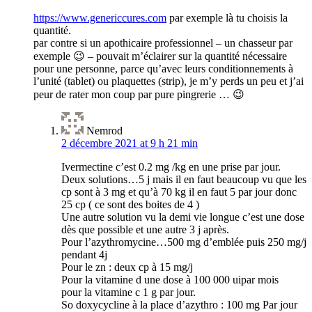
https://www.genericcures.com
par exemple là tu choisis la
quantité.
par contre si un apothicaire professionnel – un chasseur par
exemple 😉 – pouvait m’éclairer sur la quantité nécessaire
pour une personne, parce qu’avec leurs conditionnements à
l’unité (tablet) ou plaquettes (strip), je m’y perds un peu et j’ai
peur de rater mon coup par pure pingrerie … 😉
Nemrod
2 décembre 2021 at 9 h 21 min
Ivermectine c’est 0.2 mg /kg en une prise par jour.
Deux solutions…5 j mais il en faut beaucoup vu que les
cp sont à 3 mg et qu’à 70 kg il en faut 5 par jour donc
25 cp ( ce sont des boites de 4 )
Une autre solution vu la demi vie longue c’est une dose
dès que possible et une autre 3 j après.
Pour l’azythromycine…500 mg d’emblée puis 250 mg/j
pendant 4j
Pour le zn : deux cp à 15 mg/j
Pour la vitamine d une dose à 100 000 uipar mois
pour la vitamine c 1 g par jour.
So doxycycline à la place d’azythro : 100 mg Par jour