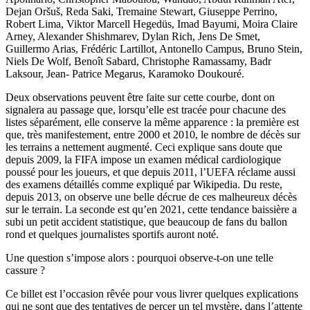
Dejan Oršuš, Reda Saki, Tremaine Stewart, Giuseppe Perrino,
Robert Lima, Viktor Marcell Hegedüs, Imad Bayumi, Moira Claire
Arney, Alexander Shishmarev, Dylan Rich, Jens De Smet,
Guillermo Arias, Frédéric Lartillot, Antonello Campus, Bruno Stein,
Niels De Wolf, Benoît Sabard, Christophe Ramassamy, Badr
Laksour, Jean- Patrice Megarus, Karamoko Doukouré.
Deux observations peuvent être faite sur cette courbe, dont on
signalera au passage que, lorsqu’elle est tracée pour chacune des
listes séparément, elle conserve la même apparence : la première est
que, très manifestement, entre 2000 et 2010, le nombre de décès sur
les terrains a nettement augmenté. Ceci explique sans doute que
depuis 2009, la FIFA impose un examen médical cardiologique
poussé pour les joueurs, et que depuis 2011, l’UEFA réclame aussi
des examens détaillés comme expliqué par Wikipedia. Du reste,
depuis 2013, on observe une belle décrue de ces malheureux décès
sur le terrain. La seconde est qu’en 2021, cette tendance baissière a
subi un petit accident statistique, que beaucoup de fans du ballon
rond et quelques journalistes sportifs auront noté.
Une question s’impose alors : pourquoi observe-t-on une telle
cassure ?
Ce billet est l’occasion rêvée pour vous livrer quelques explications
qui ne sont que des tentatives de percer un tel mystère, dans l’attente