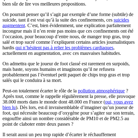
bien sûr de lire vos meilleures propositions.
On pourrait penser qu’il s’agit par exemple d’une forme (subtile) de
suicide, tant il est vrai qu’à la suite des confinements, ces
suicides
augmentent
. C’est, bien évidemment, une explication parfaitement
incongrue mais il n’en reste pas moins que ces confinements ont été
l’occasion, pour beaucoup d’entre nous, de manger trop gras, trop
salé et trop sucré comme l’expliquent certains articles journalistiques
hardis
qui n’hésitent pas à relier les problèmes cardiaques
,
actuellement en augmentation, avec ces mauvaises habitudes.
On admettra que le joueur de foot classé est rarement en surpoids,
mais baste, soyons humains et imaginons qu’il ne refusera
probablement pas l’éventuel petit paquet de chips trop gras et trop
salés qui le conduira à sa mort.
Peut-on totalement écarter le rôle de la
pollution atmosphérique
?
Après tout, comme le rappelle régulièrement la presse, elle provoque
38.000 morts dans le monde dont 48.000 en France (
oui, vous avez
bien lu
). Dès lors, est-il invraisemblable d’imaginer qu’un joueur de
foot, qui nécessite beaucoup d’oxygène pour s’agiter sur son terrain,
engouffre ainsi un nombre considérable de PM10 et de PM2.5 au
point de claboter entre deux passes ?
Il serait aussi un peu trop rapide d’écarter le réchauffement