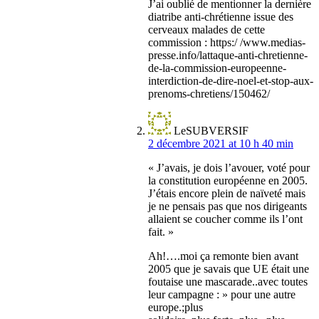
J’ai oublié de mentionner la dernière
diatribe anti-chrétienne issue des
cerveaux malades de cette
commission : https:/ /www.medias-
presse.info/lattaque-anti-chretienne-
de-la-commission-europeenne-
interdiction-de-dire-noel-et-stop-aux-
prenoms-chretiens/150462/
LeSUBVERSIF
2 décembre 2021 at 10 h 40 min
« J’avais, je dois l’avouer, voté pour
la constitution européenne en 2005.
J’étais encore plein de naïveté mais
je ne pensais pas que nos dirigeants
allaient se coucher comme ils l’ont
fait. »
Ah!….moi ça remonte bien avant
2005 que je savais que UE était une
foutaise une mascarade..avec toutes
leur campagne : » pour une autre
europe.;plus