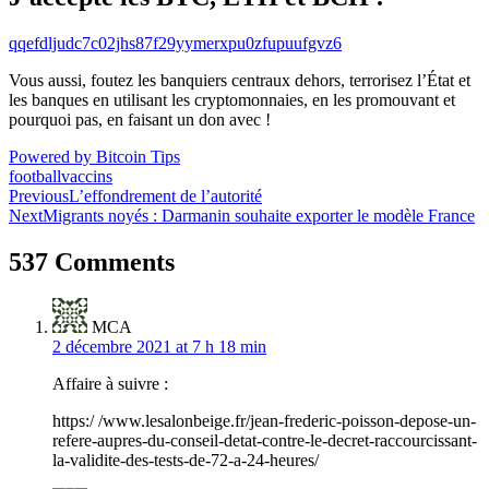
qqefdljudc7c02jhs87f29yymerxpu0zfupuufgvz6
Vous aussi, foutez les banquiers centraux dehors, terrorisez l’État et
les banques en utilisant les cryptomonnaies, en les promouvant et
pourquoi pas, en faisant un don avec !
Powered by Bitcoin Tips
football
vaccins
Navigation
Previous
L’effondrement de l’autorité
Next
Migrants noyés : Darmanin souhaite exporter le modèle France
de
l’article
537 Comments
MCA
2 décembre 2021 at 7 h 18 min
Affaire à suivre :
https:/ /www.lesalonbeige.fr/jean-frederic-poisson-depose-un-
refere-aupres-du-conseil-detat-contre-le-decret-raccourcissant-
la-validite-des-tests-de-72-a-24-heures/