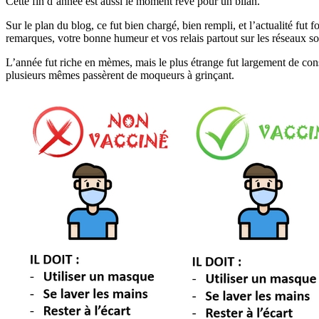
Cette fin d’année est aussi le moment rêvé pour un bilan.
Sur le plan du blog, ce fut bien chargé, bien rempli, et l’actualité fu
remarques, votre bonne humeur et vos relais partout sur les réseaux s
L’année fut riche en mèmes, mais le plus étrange fut largement de cons
plusieurs mêmes passèrent de moqueurs à grinçant.