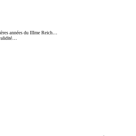
rnières années du IIIme Reich…
 validité…