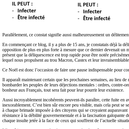
Parallèlement, ce constat signifie aussi malheureusement un délitement
En commençant ce blog, il y a plus de 15 ans, je constatais déjà la dél
opposition de plus en plus forte à mesure que ce dernier devenait un m
présent que la déliquescence est trop rapide pour être notée précisémen
lequel nous propulsent au trou Macron, Castex et leur invraisemblable t
Ce Noël est donc l’occasion de faire une pause indispensable pour co
Il apparaît maintenant certain que les prochaines semaines, au lieu de
bombarder les peuples de leurs déjections mentales : ordres, contre-ord
bonheur aux Français, tout sera fait pour leur pourrir leur existence.
Aussi incroyablement incohérents peuvent-ils paraître, cette fuite en av
inexorablement. C’est bien sûr encore peu visible, mais cela peut se s
à chaque brimade imposée à des citoyens qui se croyaient auparavant « 
résistance à la débilité gouvernementale et à la fascisation galopant
chaque insulte jetée à la face de ceux qui souffrent de l’actuelle situa