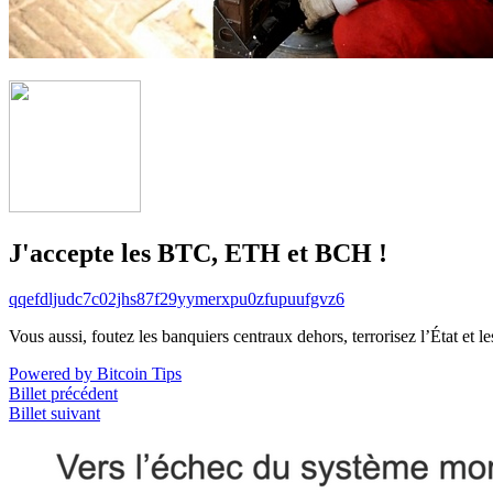
J'accepte les BTC, ETH et BCH !
qqefdljudc7c02jhs87f29yymerxpu0zfupuufgvz6
Vous aussi, foutez les banquiers centraux dehors, terrorisez l’État et 
Powered by Bitcoin Tips
Billet précédent
Billet suivant