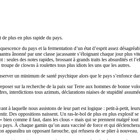
 de plus en plus rapide du pays.
iquescence du pays et la fermentation d’un état d’esprit assez désagréab
antra ânonné par une classe jacassante s’éloignant chaque jour plus vite 
t : seules des notes rapides, brossant à grands traits les absurdités et l
roupe de clowns à roulettes tous plus idiots les uns que les autres.
nserver un minimum de santé psychique alors que le pays s’enfonce dans
 reposer sur la recherche de la paix sur Terre aux hommes de bonne volon
res, interdictions tous azimuts, déclarations niaises de stupidité assumée
ant à laquelle nous assistons de leur part est logique : petit-à-petit, l
entir. Des oppositions naissent. Un ras-le-bol de plus en plus explosif 
bien comme il faut, dans les clous » mais qui se prennent malgré tout u
e du pays. À chaque gamin qu’on aura vacciné de force et qui déclenchera
tion apparaîtra un opposant farouche, qui refusera de se plier à nouveau.