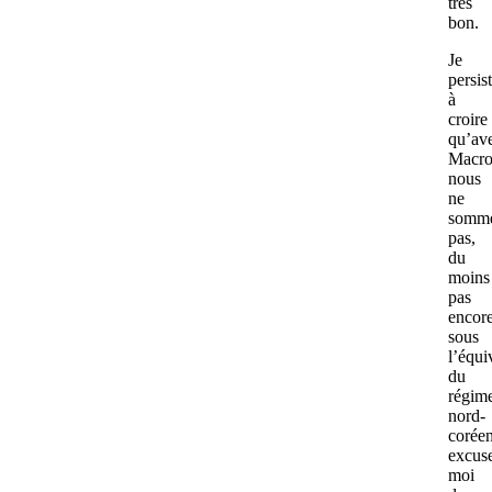
très
bon.
Je
persis
à
croire
qu’av
Macro
nous
ne
somm
pas,
du
moins
pas
encore
sous
l’équi
du
régim
nord-
coréen
excus
moi