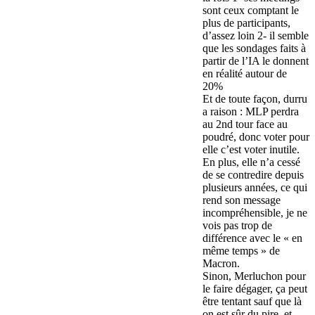
sont ceux comptant le
plus de participants,
d’assez loin 2- il semble
que les sondages faits à
partir de l’IA le donnent
en réalité autour de
20%
Et de toute façon, durru
a raison : MLP perdra
au 2nd tour face au
poudré, donc voter pour
elle c’est voter inutile.
En plus, elle n’a cessé
de se contredire depuis
plusieurs années, ce qui
rend son message
incompréhensible, je ne
vois pas trop de
différence avec le « en
même temps » de
Macron.
Sinon, Merluchon pour
le faire dégager, ça peut
être tentant sauf que là
on est sûr du pire, et