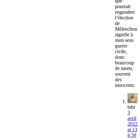
que
pourrait
engendrer
l’élection
de
Mélenchon
signifie à
mon sens
guerre
civile,
donc
beaucoup
de morts,
souvent
des
innocents.
bibi
3
avril
2022
at 13
h 58