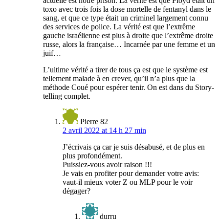
actuelle est notre prison. La vérité est que Floyd était un
toxo avec trois fois la dose mortelle de fentanyl dans le
sang, et que ce type était un criminel largement connu
des services de police. La vérité est que l’extrême
gauche israélienne est plus à droite que l’extrême droite
russe, alors la française… Incarnée par une femme et un
juif…
L’ultime vérité a tirer de tous ça est que le système est
tellement malade à en crever, qu’il n’a plus que la
méthode Coué pour espérer tenir. On est dans du Story-
telling complet.
Pierre 82
2 avril 2022 at 14 h 27 min
J’écrivais ça car je suis désabusé, et de plus en
plus profondément.
Puissiez-vous avoir raison !!!
Je vais en profiter pour demander votre avis:
vaut-il mieux voter Z ou MLP pour le voir
dégager?
durru