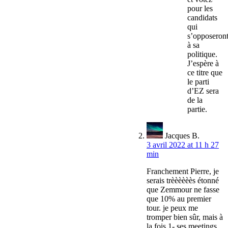
pour les
candidats
qui
s’opposeron
à sa
politique.
J’espère à
ce titre que
le parti
d’EZ sera
de la
partie.
Jacques B.
3 avril 2022 at 11 h 27
min
Franchement Pierre, je
serais trèèèèèès étonné
que Zemmour ne fasse
que 10% au premier
tour. je peux me
tromper bien sûr, mais à
la fois 1- ses meetings