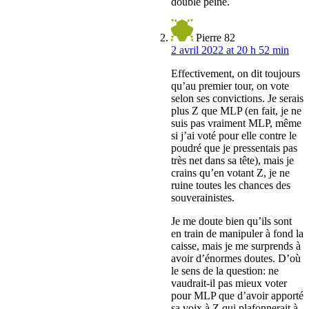
double peine.
Pierre 82
2 avril 2022 at 20 h 52 min
Effectivement, on dit toujours
qu’au premier tour, on vote
selon ses convictions. Je serais
plus Z que MLP (en fait, je ne
suis pas vraiment MLP, même
si j’ai voté pour elle contre le
poudré que je pressentais pas
très net dans sa tête), mais je
crains qu’en votant Z, je ne
ruine toutes les chances des
souverainistes.
Je me doute bien qu’ils sont
en train de manipuler à fond la
caisse, mais je me surprends à
avoir d’énormes doutes. D’où
le sens de la question: ne
vaudrait-il pas mieux voter
pour MLP que d’avoir apporté
sa voix à Z qui plafonnerait à