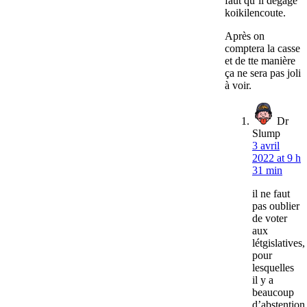
faut qu’il dégage
koikilencoute.
Après on
comptera la casse
et de tte manière
ça ne sera pas joli
à voir.
Dr
Slump
3 avril
2022 at 9 h
31 min
il ne faut
pas oublier
de voter
aux
létgislatives,
pour
lesquelles
il y a
beaucoup
d’abstention