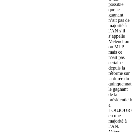
possible
que le
gagnant
n’ait pas de
majorité à
l’AN s’il
s’appelle
Mélenchon
ou MLP,
mais ce
n’est pas
certain :
depuis la
réforme sur
la durée du
quinquennat
le gagnant
de la
présidentiell
a
TOUJOUR
eu une
majorité à
l’AN.
Même