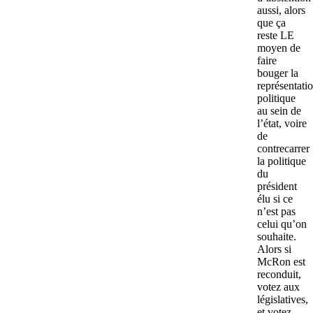
aussi, alors
que ça
reste LE
moyen de
faire
bouger la
représentati
politique
au sein de
l’état, voire
de
contrecarrer
la politique
du
président
élu si ce
n’est pas
celui qu’on
souhaite.
Alors si
McRon est
reconduit,
votez aux
législatives,
et votez