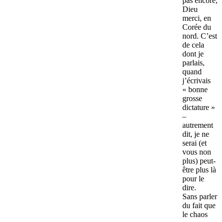
pas encore,
Dieu
merci, en
Corée du
nord. C’est
de cela
dont je
parlais,
quand
j’écrivais
« bonne
grosse
dictature »
–
autrement
dit, je ne
serai (et
vous non
plus) peut-
être plus là
pour le
dire.
Sans parler
du fait que
le chaos