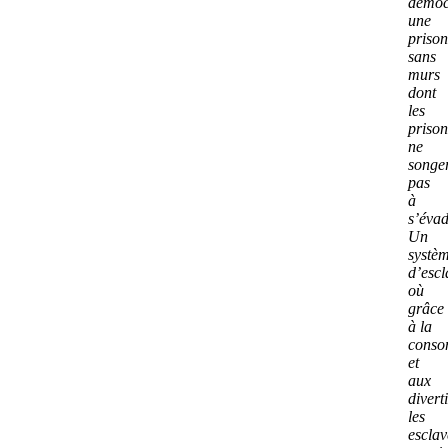
démoc
une
prison
sans
murs
dont
les
prison
ne
songe
pas
à
s’évad
Un
systè
d’esc
où
grâce
à la
conso
et
aux
divert
les
esclav