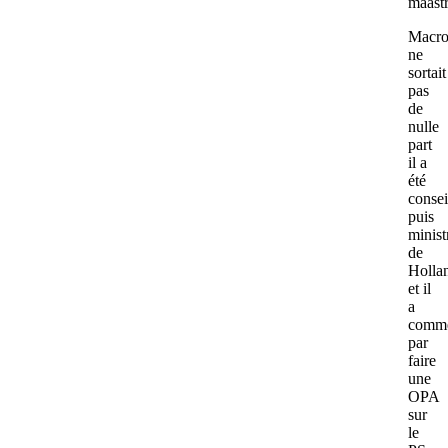
maastr
Macr
ne
sortait
pas
de
nulle
part
il a
été
consei
puis
minist
de
Holla
et il
a
comm
par
faire
une
OPA
sur
le