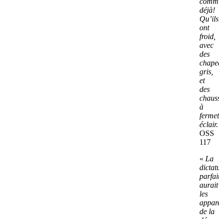
commu
déjà!
Qu’ils
ont
froid,
avec
des
chape
gris,
et
des
chaus
à
fermet
éclair.
OSS
117
«
La
dictat
parfai
aurait
les
appar
de la