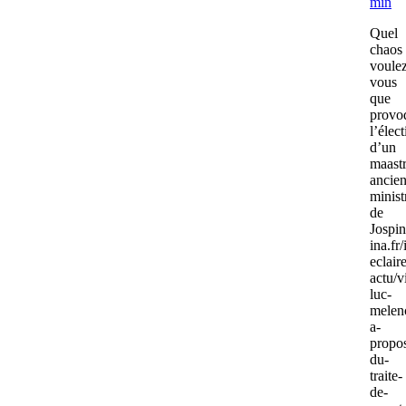
min
Quel
chaos
voule
vous
que
provo
l’élec
d’un
maastr
ancie
minist
de
Jospi
ina.fr/
eclair
actu/
luc-
melen
a-
propo
du-
traite-
de-