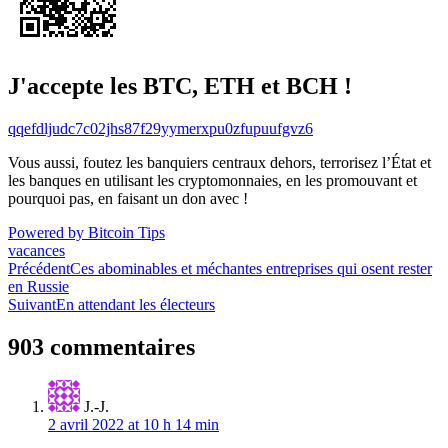
J'accepte les BTC, ETH et BCH !
qqefdljudc7c02jhs87f29yymerxpu0zfupuufgvz6
Vous aussi, foutez les banquiers centraux dehors, terrorisez l’État et
les banques en utilisant les cryptomonnaies, en les promouvant et
pourquoi pas, en faisant un don avec !
Powered by Bitcoin Tips
vacances
Navigation
Précédent
Ces abominables et méchantes entreprises qui osent rester
en Russie
de
Suivant
En attendant les électeurs
l’article
903 commentaires
J.-J.
2 avril 2022 at 10 h 14 min