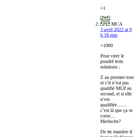
+1
MCA
3 avril 2022 at 9
h 18 min
+1000
Pour virer le
poudré trois
solutions :
Z au premier tour
et s’il n’est pas
qualifié MLP au
second, et si elle
n’est
qualifiée……
c’est là que ça se
corse…
Merluche?
De tte manière il