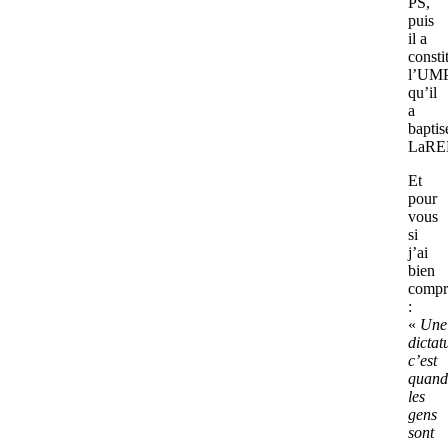
PS,
puis
il a
consti
l’UM
qu’il
a
baptis
LaRE
Et
pour
vous
si
j’ai
bien
compr
:
«
Une
dictat
c’est
quand
les
gens
sont