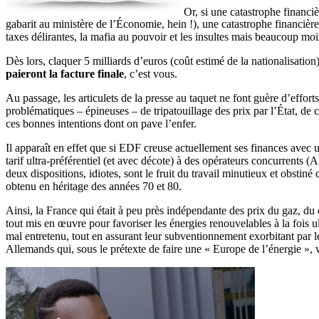
Or, si une catastrophe financ
gabarit au ministère de l’Économie, hein !), une catastrophe financière
taxes délirantes, la mafia au pouvoir et les insultes mais beaucoup moi
Dès lors, claquer 5 milliards d’euros (coût estimé de la nationalisation
paieront la facture finale
, c’est vous.
Au passage, les articulets de la presse au taquet ne font guère d’effor
problématiques – épineuses – de tripatouillage des prix par l’État, de 
ces bonnes intentions dont on pave l’enfer.
Il apparaît en effet que si EDF creuse actuellement ses finances avec u
tarif ultra-préférentiel (et avec décote) à des opérateurs concurrent
deux dispositions, idiotes, sont le fruit du travail minutieux et obstin
obtenu en héritage des années 70 et 80.
Ainsi, la France qui était à peu près indépendante des prix du gaz, du
tout mis en œuvre pour favoriser les énergies renouvelables à la fois u
mal entretenu, tout en assurant leur subventionnement exorbitant par le n
Allemands qui, sous le prétexte de faire une « Europe de l’énergie », vo