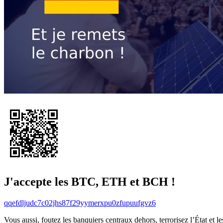
J'accepte les BTC, ETH et BCH !
qqefdljudc7c02jhs87f29yymerxpu0zfupuufgvz6
Vous aussi, foutez les banquiers centraux dehors, terrorisez l’État et 