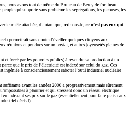
-vous, nous avons tout de même du Bruneau de Bercy de fort beau
le peuple qui supporte sans problème les ségrégations, les picouses, les
er leur tête attachée, d’autant que, redisons-le,
ce n’est pas eux qui
 cela permettrait sans doute d’éveiller quelques citoyens aux
ux réunions et pondues sur un post-it, et autres joyeusetés pleines de
int et forcé par les pouvoirs publics) à revendre sa production à un
rt parce que le prix de l’électricité est indexé sur celui du gaz. Ces
est ingéniée à consciencieusement saboter l’outil industriel nucléaire
ent suffisante avant les années 2000 a progressivement mais sûrement
u’impossibles à planifier et qui stressent donc un réseau électrique
t en indexant ses prix sur le gaz (essentiellement pour faire plaisir aux
ndustriel décisif).