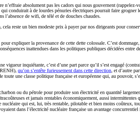
ière n’effraie absolument pas les cadors qui nous gouvernent (rappelez
 qui conduirait à de lourdes pénuries électriques pourrait faire grogner 
ns l’absence de wifi, de télé et de douches chaudes.
), cela reste un bien modeste prix à payer par nos dirigeants pour conserv
ts pour expliquer la provenance de cette dette colossale. C’est dommage,
conséquences inattendues dans les politiques publiques décidées entre de
ne vigueur inquiétante, c’est d’une part parce qu’il s’est engagé (contra
s (ARENH),
qu’on s’entête furieusement dans cette direction
, et d’autre pa
é de toute une classe politique française et européenne qui, au pouvoir, s’
 charbon ou du pétrole pour produire son électricité en quantité largem
ltracoûteuses et jamais rentables économiquement, aussi intermittentes q
ucléaire qui est, lui, très rentable, pilotable et bien moins coûteux, tou
yaient dans l’électricité nucléaire française un avantage concurrentiel i