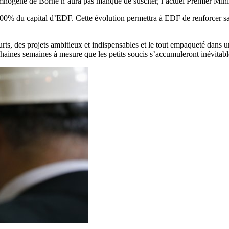
somnogène de Borne n’aura pas manqué de susciter, l’actuel Premier Mini
 100% du capital d’EDF. Cette évolution permettra à EDF de renforcer sa 
rts, des projets ambitieux et indispensables et le tout empaqueté dans 
chaines semaines à mesure que les petits soucis s’accumuleront inévitab