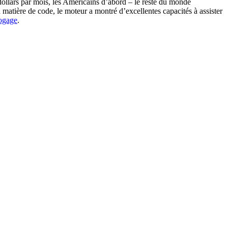
ollars par mois, les Américains d’abord – le reste du monde
n matière de code, le moteur a montré d’excellentes capacités à assister
bogage
.