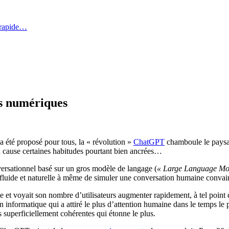
 rapide…
s numériques
a été proposé pour tous, la « révolution »
ChatGPT
chamboule le paysag
 en cause certaines habitudes pourtant bien ancrées…
versationnel basé sur un gros modèle de langage (
« Large Language Mo
 fluide et naturelle à même de simuler une conversation humaine convai
que et voyait son nombre d’utilisateurs augmenter rapidement, à tel point q
n informatique qui a attiré le plus d’attention humaine dans le temps le pl
 superficiellement cohérentes qui étonne le plus.