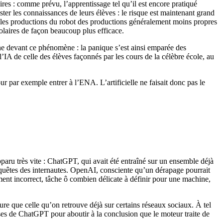
res : comme prévu, l’apprentissage tel qu’il est encore pratiqué
er les connaissances de leurs élèves : le risque est maintenant grand
r les productions du robot des productions généralement moins propres
colaires de façon beaucoup plus efficace.
peine devant ce phénomène : la panique s’est ainsi emparée des
 l’IA de celle des élèves façonnés par les cours de la célèbre école, au
ur par exemple entrer à l’ENA. L’artificielle ne faisait donc pas le
aru très vite : ChatGPT, qui avait été entraîné sur un ensemble déjà
requêtes des internautes. OpenAI, consciente qu’un dérapage pourrait
ement incorrect, tâche ô combien délicate à définir pour une machine,
e que celle qu’on retrouve déjà sur certains réseaux sociaux. À tel
ses de ChatGPT pour aboutir à la conclusion que le moteur traite de