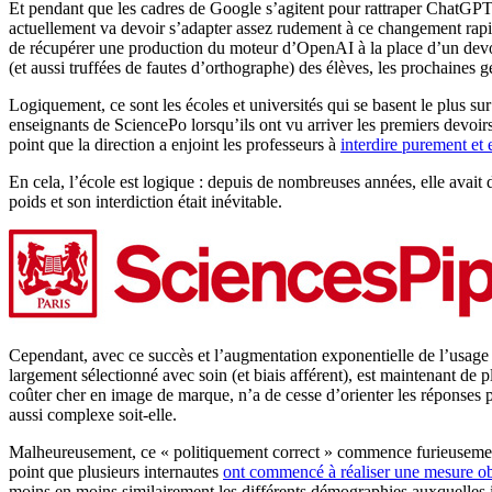
Et pendant que les cadres de Google s’agitent pour rattraper ChatGPT, 
actuellement va devoir s’adapter assez rudement à ce changement rapide
de récupérer une production du moteur d’OpenAI à la place d’un devoi
(et aussi truffées de fautes d’orthographe) des élèves, les prochaines 
Logiquement, ce sont les écoles et universités qui se basent le plus su
enseignants de SciencePo lorsqu’ils ont vu arriver les premiers devoirs r
point que la direction a enjoint les professeurs à
interdire purement et 
En cela, l’école est logique : depuis de nombreuses années, elle avait 
poids et son interdiction était inévitable.
Cependant, avec ce succès et l’augmentation exponentielle de l’usage 
largement sélectionné avec soin (et biais afférent), est maintenant de
coûter cher en image de marque, n’a de cesse d’orienter les réponses po
aussi complexe soit-elle.
Malheureusement, ce « politiquement correct » commence furieusement à
point que plusieurs internautes
ont commencé à réaliser une mesure ob
moins en moins similairement les différents démographies auxquelles i