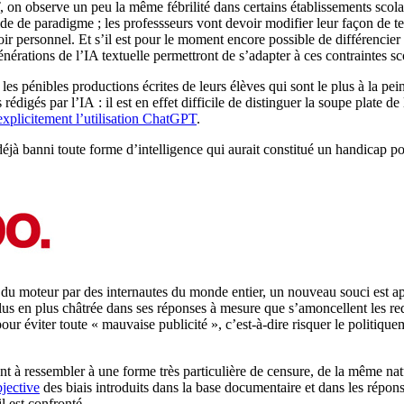
on observe un peu la même fébrilité dans certains établissements scolai
 de paradigme ; les professseurs vont devoir modifier leur façon de test
r personnel. Et s’il est pour le moment encore possible de différencie
générations de l’IA textuelle permettront de s’adapter à ces contraintes s
r les pénibles productions écrites de leurs élèves qui sont le plus à la 
édigés par l’IA : il est en effet difficile de distinguer la soupe plate de
explicitement l’utilisation ChatGPT
.
déjà banni toute forme d’intelligence qui aurait constitué un handicap po
du moteur par des internautes du monde entier, un nouveau souci est app
 plus en plus châtrée dans ses réponses à mesure que s’amoncellent les 
ur éviter toute « mauvaise publicité », c’est-à-dire risquer le politiqu
 ressembler à une forme très particulière de censure, de la même natur
jective
des biais introduits dans la base documentaire et dans les répon
l est confronté.