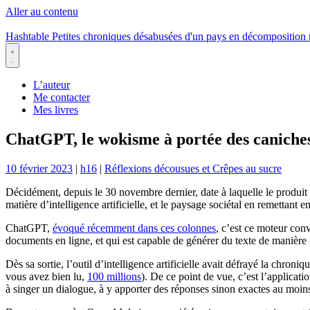
Aller au contenu
Hashtable
Petites chroniques désabusées d'un pays en décomposition
Menu
L’auteur
Me contacter
Mes livres
ChatGPT, le wokisme à portée des caniche
10 février 2023
|
h16
|
Réflexions décousues et Crêpes au sucre
Décidément, depuis le 30 novembre dernier, date à laquelle le produit 
matière d’intelligence artificielle, et le paysage sociétal en remettant
ChatGPT,
évoqué récemment dans ces colonnes
, c’est ce moteur con
documents en ligne, et qui est capable de générer du texte de manière
Dès sa sortie, l’outil d’intelligence artificielle avait défrayé la chroni
vous avez bien lu,
100 millions
). De ce point de vue, c’est l’applicatio
à singer un dialogue, à y apporter des réponses sinon exactes au moins