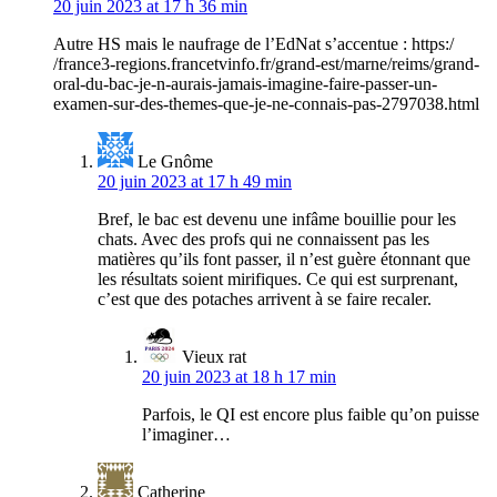
20 juin 2023 at 17 h 36 min
Autre HS mais le naufrage de l’EdNat s’accentue : https:/
/france3-regions.francetvinfo.fr/grand-est/marne/reims/grand-
oral-du-bac-je-n-aurais-jamais-imagine-faire-passer-un-
examen-sur-des-themes-que-je-ne-connais-pas-2797038.html
Le Gnôme
20 juin 2023 at 17 h 49 min
Bref, le bac est devenu une infâme bouillie pour les
chats. Avec des profs qui ne connaissent pas les
matières qu’ils font passer, il n’est guère étonnant que
les résultats soient mirifiques. Ce qui est surprenant,
c’est que des potaches arrivent à se faire recaler.
Vieux rat
20 juin 2023 at 18 h 17 min
Parfois, le QI est encore plus faible qu’on puisse
l’imaginer…
Catherine