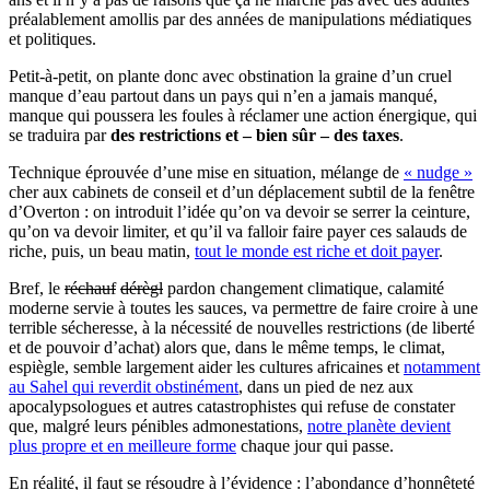
préalablement amollis par des années de manipulations médiatiques
et politiques.
Petit-à-petit, on plante donc avec obstination la graine d’un cruel
manque d’eau partout dans un pays qui n’en a jamais manqué,
manque qui poussera les foules à réclamer une action énergique, qui
se traduira par
des restrictions et – bien sûr – des taxes
.
Technique éprouvée d’une mise en situation, mélange de
« nudge »
cher aux cabinets de conseil et d’un déplacement subtil de la fenêtre
d’Overton : on introduit l’idée qu’on va devoir se serrer la ceinture,
qu’on va devoir limiter, et qu’il va falloir faire payer ces salauds de
riche, puis, un beau matin,
tout le monde est riche et doit payer
.
Bref, le
réchauf
dérègl
pardon changement climatique, calamité
moderne servie à toutes les sauces, va permettre de faire croire à une
terrible sécheresse, à la nécessité de nouvelles restrictions (de liberté
et de pouvoir d’achat) alors que, dans le même temps, le climat,
espiègle, semble largement aider les cultures africaines et
notamment
au Sahel qui reverdit obstinément
, dans un pied de nez aux
apocalypsologues et autres catastrophistes qui refuse de constater
que, malgré leurs pénibles admonestations,
notre planète devient
plus propre et en meilleure forme
chaque jour qui passe.
En réalité, il faut se résoudre à l’évidence : l’abondance d’honnêteté