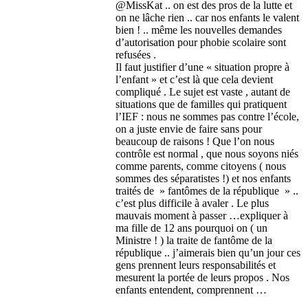
@MissKat .. on est des pros de la lutte et
on ne lâche rien .. car nos enfants le valent
bien ! .. même les nouvelles demandes
d’autorisation pour phobie scolaire sont
refusées .
Il faut justifier d’une « situation propre à
l’enfant » et c’est là que cela devient
compliqué . Le sujet est vaste , autant de
situations que de familles qui pratiquent
l’IEF : nous ne sommes pas contre l’école,
on a juste envie de faire sans pour
beaucoup de raisons ! Que l’on nous
contrôle est normal , que nous soyons niés
comme parents, comme citoyens ( nous
sommes des séparatistes !) et nos enfants
traités de » fantômes de la république » ..
c’est plus difficile à avaler . Le plus
mauvais moment à passer …expliquer à
ma fille de 12 ans pourquoi on ( un
Ministre ! ) la traite de fantôme de la
république .. j’aimerais bien qu’un jour ces
gens prennent leurs responsabilités et
mesurent la portée de leurs propos . Nos
enfants entendent, comprennent …