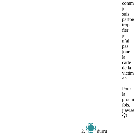
comm
je
suis
parfoi
trop
fier
je
n’ai
pas
joué
la
carte
de la
victim
^^
Pour
la
proch
fois,
j’avise
🙂
durru