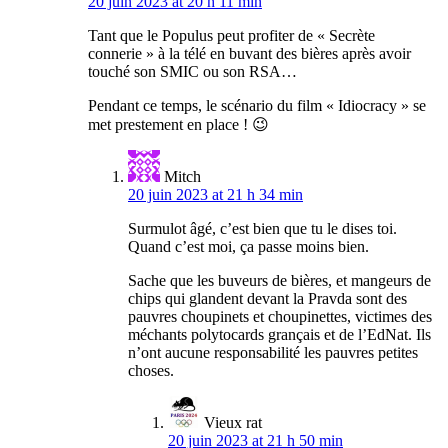
20 juin 2023 at 20 h 11 min
Tant que le Populus peut profiter de « Secrète
connerie » à la télé en buvant des bières après avoir
touché son SMIC ou son RSA…
Pendant ce temps, le scénario du film « Idiocracy » se
met prestement en place ! 😉
Mitch
20 juin 2023 at 21 h 34 min
Surmulot âgé, c’est bien que tu le dises toi.
Quand c’est moi, ça passe moins bien.
Sache que les buveurs de bières, et mangeurs de
chips qui glandent devant la Pravda sont des
pauvres choupinets et choupinettes, victimes des
méchants polytocards grançais et de l’EdNat. Ils
n’ont aucune responsabilité les pauvres petites
choses.
Vieux rat
20 juin 2023 at 21 h 50 min