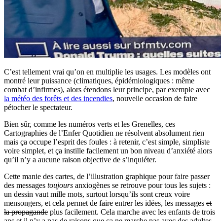
C’est tellement vrai qu’on en multiplie les usages. Les modèles ont
montré leur puissance (climatiques, épidémiologiques : même
combat d’infirmes), alors étendons leur principe, par exemple avec
la météo des forêts et des incendies
, nouvelle occasion de faire
pétocher le spectateur.
Bien sûr, comme les numéros verts et les Grenelles, ces
Cartographies de l’Enfer Quotidien ne résolvent absolument rien
mais ça occupe l’esprit des foules : à retenir, c’est simple, simpliste
voire simplet, et ça instille facilement un bon niveau d’anxiété alors
qu’il n’y a aucune raison objective de s’inquiéter.
Cette manie des cartes, de l’illustration graphique pour faire passer
des messages
toujours
anxiogènes se retrouve pour tous les sujets :
un dessin vaut mille mots, surtout lorsqu’ils sont creux voire
mensongers, et cela permet de faire entrer les idées, les messages
et
la propagande
plus facilement. Cela marche avec les enfants de trois
ans et il n’y a pas de raisons que ça ne marche pas avec des adultes