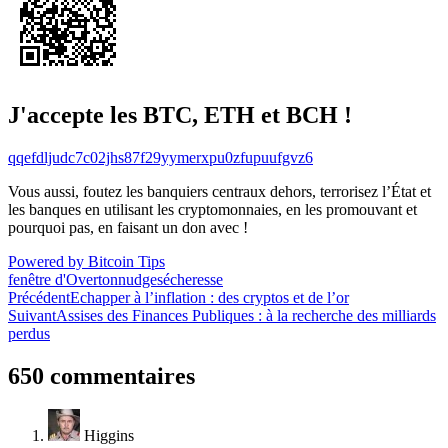
J'accepte les BTC, ETH et BCH !
qqefdljudc7c02jhs87f29yymerxpu0zfupuufgvz6
Vous aussi, foutez les banquiers centraux dehors, terrorisez l’État et
les banques en utilisant les cryptomonnaies, en les promouvant et
pourquoi pas, en faisant un don avec !
Powered by Bitcoin Tips
fenêtre d'Overton
nudge
sécheresse
Navigation
Précédent
Echapper à l’inflation : des cryptos et de l’or
Suivant
Assises des Finances Publiques : à la recherche des milliards
de
perdus
l’article
650 commentaires
Higgins