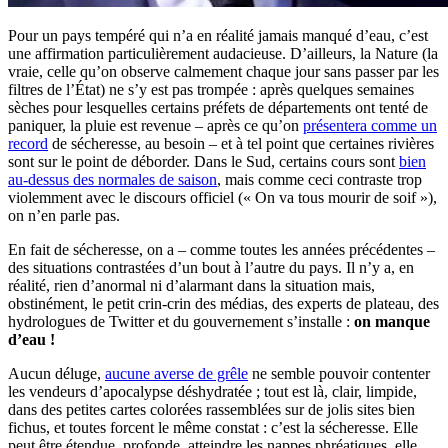
Pour un pays tempéré qui n’a en réalité jamais manqué d’eau, c’est
une affirmation particulièrement audacieuse. D’ailleurs, la Nature (la
vraie, celle qu’on observe calmement chaque jour sans passer par les
filtres de l’État) ne s’y est pas trompée : après quelques semaines
sèches pour lesquelles certains préfets de départements ont tenté de
paniquer, la pluie est revenue – après ce qu’on
présentera comme un
record
de sécheresse, au besoin – et à tel point que certaines rivières
sont sur le point de déborder. Dans le Sud, certains cours sont
bien
au-dessus des normales de saison
, mais comme ceci contraste trop
violemment avec le discours officiel (« On va tous mourir de soif »),
on n’en parle pas.
En fait de sécheresse, on a – comme toutes les années précédentes –
des situations contrastées d’un bout à l’autre du pays. Il n’y a, en
réalité, rien d’anormal ni d’alarmant dans la situation mais,
obstinément, le petit crin-crin des médias, des experts de plateau, des
hydrologues de Twitter et du gouvernement s’installe :
on manque
d’eau !
Aucun déluge,
aucune averse de grêle
ne semble pouvoir contenter
les vendeurs d’apocalypse déshydratée ; tout est là, clair, limpide,
dans des petites cartes colorées rassemblées sur de jolis sites bien
fichus, et toutes forcent le même constat : c’est la sécheresse. Elle
peut être étendue, profonde, atteindre les nappes phréatiques, elle