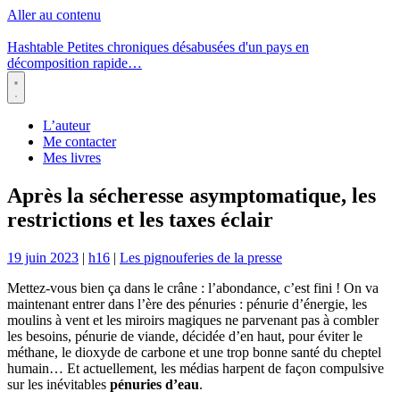
Aller au contenu
Hashtable
Petites chroniques désabusées d'un pays en
décomposition rapide…
Menu
L’auteur
Me contacter
Mes livres
Après la sécheresse asymptomatique, les
restrictions et les taxes éclair
19 juin 2023
|
h16
|
Les pignouferies de la presse
Mettez-vous bien ça dans le crâne : l’abondance, c’est fini ! On va
maintenant entrer dans l’ère des pénuries : pénurie d’énergie, les
moulins à vent et les miroirs magiques ne parvenant pas à combler
les besoins, pénurie de viande, décidée d’en haut, pour éviter le
méthane, le dioxyde de carbone et une trop bonne santé du cheptel
humain… Et actuellement, les médias harpent de façon compulsive
sur les inévitables
pénuries d’eau
.