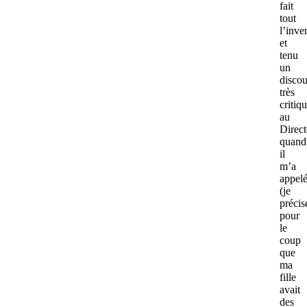
fait
tout
l’inve
et
tenu
un
discou
très
critiq
au
Direct
quand
il
m’a
appel
(je
précis
pour
le
coup
que
ma
fille
avait
des