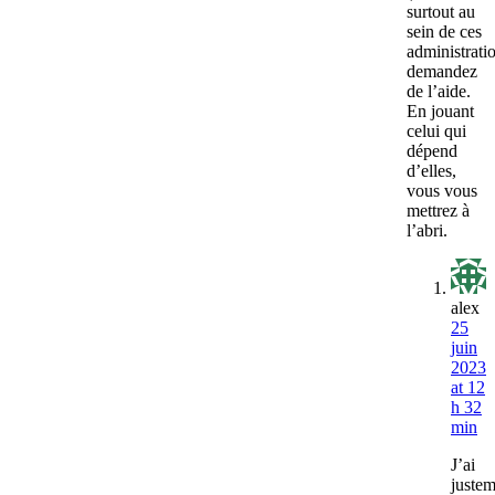
surtout au
sein de ces
administratio
demandez
de l’aide.
En jouant
celui qui
dépend
d’elles,
vous vous
mettrez à
l’abri.
alex
25
juin
2023
at 12
h 32
min
J’ai
justem