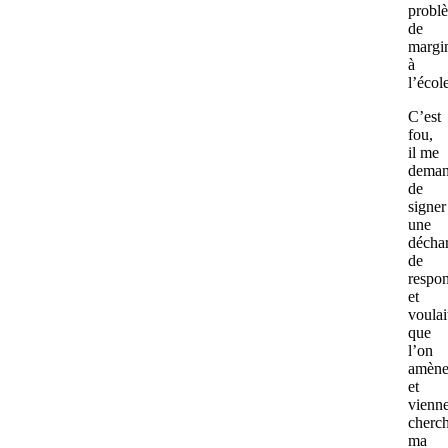
probl
de
margin
à
l’écol
C’est
fou,
il me
deman
de
signer
une
décha
de
respon
et
voulai
que
l’on
amèn
et
vienn
cherc
ma