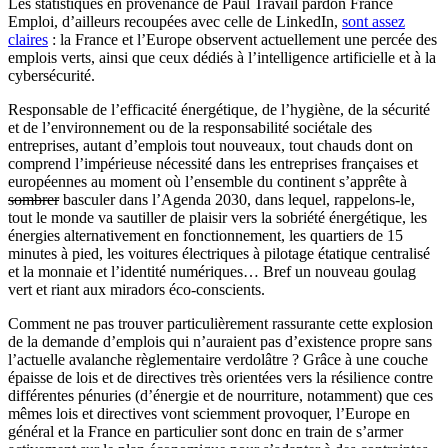
Les statistiques en provenance de Paul Travail pardon France
Emploi, d’ailleurs recoupées avec celle de LinkedIn,
sont assez
claires
: la France et l’Europe observent actuellement une percée des
emplois verts, ainsi que ceux dédiés à l’intelligence artificielle et à la
cybersécurité.
Responsable de l’efficacité énergétique, de l’hygiène, de la sécurité
et de l’environnement ou de la responsabilité sociétale des
entreprises, autant d’emplois tout nouveaux, tout chauds dont on
comprend l’impérieuse nécessité dans les entreprises françaises et
européennes au moment où l’ensemble du continent s’apprête à
sombrer
basculer dans l’Agenda 2030, dans lequel, rappelons-le,
tout le monde va sautiller de plaisir vers la sobriété énergétique, les
énergies alternativement en fonctionnement, les quartiers de 15
minutes à pied, les voitures électriques à pilotage étatique centralisé
et la monnaie et l’identité numériques… Bref un nouveau goulag
vert et riant aux miradors éco-conscients.
Comment ne pas trouver particulièrement rassurante cette explosion
de la demande d’emplois qui n’auraient pas d’existence propre sans
l’actuelle avalanche règlementaire verdolâtre ? Grâce à une couche
épaisse de lois et de directives très orientées vers la résilience contre
différentes pénuries (d’énergie et de nourriture, notamment) que ces
mêmes lois et directives vont sciemment provoquer, l’Europe en
général et la France en particulier sont donc en train de s’armer