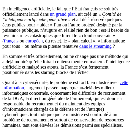
En intelligence artificielle, le fait que l’État français se soit très
officiellement lancé dans
un grand plan
, ait créé un
« Comité de
l’intelligence artificielle générative »
et ait déjà réservé quelques
écus publics pour « aider » l’un ou l’autre protégé désigné par la
puissance publique, n’augure en réalité rien de bon : est-il besoin de
revenir sur les catastrophes que furent le « cloud souverain »
(
français
ou
européen
, du reste), le « plan calcul », « informatique
pour tous » ou même sa piteuse tentative
dans le streaming
?
En somme et très officiellement, on ne change pas une méthode qui
a déjà montré qu’elle foirait coûteusement : en matière d’intelligence
artificielle et malgré ses atouts, la France s’est fermement
positionnée dans les starting-blocks de l’échec.
Quant à la cybersécurité, le problème est fort bien illustré avec
cette
information
, largement passée inaperçue au-delà des milieux
informatiques concernés, concernant les difficultés de recrutement
de la DGA, la direction générale de l’armement, qui est donc ici
responsable du recrutement et du maintient des équipes
d’informaticiens chargés de la défense (et de l’attaque)
cybernétique : tout indique que le ministère est confronté à un
problème de recrutement et surtout de conservation de ressources
humaines, tant sont élevées les démissions parmi ses spécialistes.