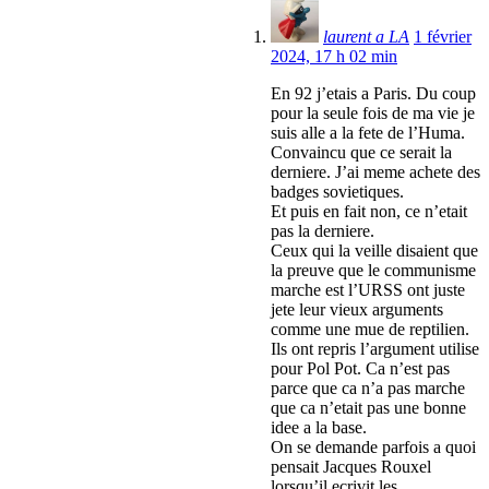
laurent a LA
1 février
2024, 17 h 02 min
En 92 j’etais a Paris. Du coup
pour la seule fois de ma vie je
suis alle a la fete de l’Huma.
Convaincu que ce serait la
derniere. J’ai meme achete des
badges sovietiques.
Et puis en fait non, ce n’etait
pas la derniere.
Ceux qui la veille disaient que
la preuve que le communisme
marche est l’URSS ont juste
jete leur vieux arguments
comme une mue de reptilien.
Ils ont repris l’argument utilise
pour Pol Pot. Ca n’est pas
parce que ca n’a pas marche
que ca n’etait pas une bonne
idee a la base.
On se demande parfois a quoi
pensait Jacques Rouxel
lorsqu’il ecrivit les