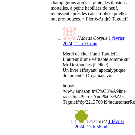
champignons après la pluie, les illusions
mortelles, à peine habillées de neuf,
renaissent après les catastrophes qu’elles
ont provoquées. » Pierre-André Taguieff
Habeas Corpus
1 février
2024, 11 h 31 min
Merci de citer l’ami Taguieff.
L’auteur d’une véritable somme sur
Mr Destouches (Céline).
Un livre effrayant, apocalyptique,
documenté. Du jamais vu.
https:/
/www.amazon.fr/C%C3%A9line-
race-Juif-Pierre-Andr%C3%A9-
Taguieff/dp/2213700494#customerR
Pierre 82
1 février
2024, 13 h 56 min