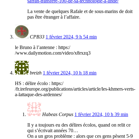
safran-transfere-100-de-sa-technologie-a-linde/
La vente de quelques Rafale et de sous-marins de doit
pas être étranger à l’affaire.
CPB33
1 février 2024, 9 h 54 min
le Bruno à l’antenne : https:/
/www.dailymotion.com/video/x8rxzq3
breizh
1 février 2024, 10 h 18 min
HS : délire écolo : https:/
/fr.irefeurope.org/publications/articles/article/les-khmers-verts-
a-lattaque-des-ardennes/
Habeas Corpus
1 février 2024, 10 h 39 min
Il y a toujours eu des délires écolos, quand on relit ce
qui s’écrivait années 70…
On a un gros problème : alors que ces gens pèsent 5-9