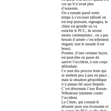
cru qu’il n’avait plus
d’ennemis.
On a ensuite passé notre
temps à s’excuser (désolé on
est trop puissant, ragnagna, la
chine est gentille on va
enrichir le PCC, ils seront
moins communistes , on a pas
besoin d’armée c’est tellement
ringard, tout le monde il est
beau).
Poutine, d’une certaine façon,
est peut-être en passe de
sauver l’occident, à son corps
défendant.
Ce sont des process lents qui
se mettent peu à peu en place ,
mais la situation géopolitique
n’a jamais été aussi limpide.
C’est désormais l’axe Russie-
Nébuleuse islamiste contre
l’occident.
La Chine, qui connait le
désastre pour son économie et
la survie du PCC si elle allait