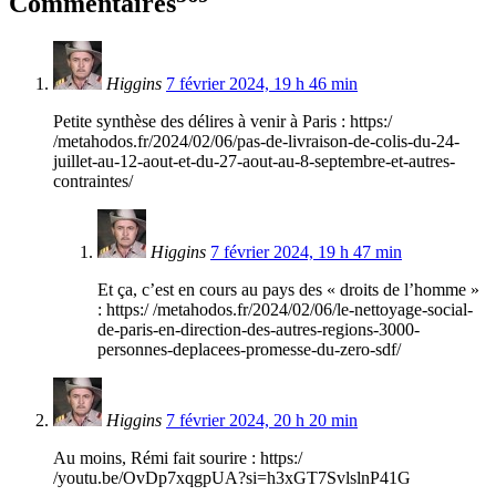
Commentaires
Higgins
7 février 2024, 19 h 46 min
Petite synthèse des délires à venir à Paris : https:/
/metahodos.fr/2024/02/06/pas-de-livraison-de-colis-du-24-
juillet-au-12-aout-et-du-27-aout-au-8-septembre-et-autres-
contraintes/
Higgins
7 février 2024, 19 h 47 min
Et ça, c’est en cours au pays des « droits de l’homme »
: https:/ /metahodos.fr/2024/02/06/le-nettoyage-social-
de-paris-en-direction-des-autres-regions-3000-
personnes-deplacees-promesse-du-zero-sdf/
Higgins
7 février 2024, 20 h 20 min
Au moins, Rémi fait sourire : https:/
/youtu.be/OvDp7xqgpUA?si=h3xGT7SvlslnP41G