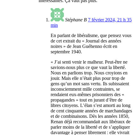
intéressantes. Ça vaut pas plus.
Stéphane B
7 février 2024, 21 h 35
min
En parlant de libéralisme, que pensez vous
de cet extrait du « Journal des années
noires » de Jean Guéhenno écrit en
septembre 1940.
« J’ai senti venir le malheur. Peut-être ne
savions-nous plus ce que vaut la liberté.
Nous en parlions trop. Nous croyions en
jouir. Mais elle n’était plus pour trop de
gens qu’un mot sans vertu. Ils subissaient
inconsciemment mille contraintes, se
rendaient eux-mêmes prisonniers des «
propagandes » tout en jurant d’être de
libres citoyens. L’élan s’est amorti au long
de cent cinquante années de marchandages
et de combinaisons. Dès les années 1850,
Renan déjà recommandait aux libéraux de
parler moins de la liberté et de s’appliquer
davantage à penser librement : elle vivrait