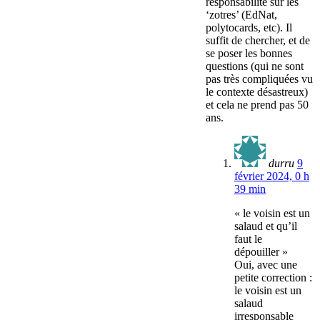
responsabilité sur les
‘zotres’ (EdNat,
polytocards, etc). Il
suffit de chercher, et de
se poser les bonnes
questions (qui ne sont
pas très compliquées vu
le contexte désastreux)
et cela ne prend pas 50
ans.
durru
9
février 2024, 0 h
39 min
« le voisin est un
salaud et qu’il
faut le
dépouiller »
Oui, avec une
petite correction :
le voisin est un
salaud
irresponsable