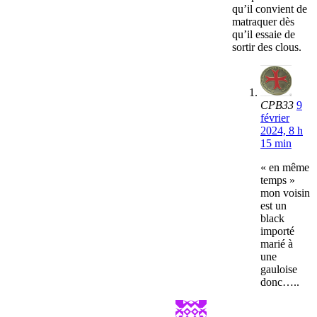
qu’il convient de
matraquer dès
qu’il essaie de
sortir des clous.
CPB33
9
février
2024, 8 h
15 min
« en même
temps »
mon voisin
est un
black
importé
marié à
une
gauloise
donc…..