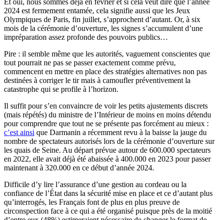
Et oui, nous sommes déjà en février et si cela veut dire que l’année
2024 est fermement entamée, cela signifie aussi que les Jeux
Olympiques de Paris, fin juillet, s’approchent d’autant. Or, à six
mois de la cérémonie d’ouverture, les signes s’accumulent d’une
impréparation assez profonde des pouvoirs publics…
Pire : il semble même que les autorités, vaguement conscientes que
tout pourrait ne pas se passer exactement comme prévu,
commencent en mettre en place des stratégies alternatives non pas
destinées à corriger le tir mais à camoufler préventivement la
catastrophe qui se profile à l’horizon.
Il suffit pour s’en convaincre de voir les petits ajustements discrets
(mais répétés) du ministre de l’Intérieur de moins en moins détendu
pour comprendre que tout ne se présente pas forcément au mieux :
c’est ainsi
que Darmanin a récemment revu à la baisse la jauge du
nombre de spectateurs autorisés lors de la cérémonie d’ouverture sur
les quais de Seine. Au départ prévue autour de 600.000 spectateurs
en 2022, elle avait déjà été abaissée à 400.000 en 2023 pour passer
maintenant à 320.000 en ce début d’année 2024.
Difficile d’y lire l’assurance d’une gestion au cordeau ou la
confiance de l’État dans la sécurité mise en place et ce d’autant plus
qu’interrogés, les Français font de plus en plus preuve de
circonspection face à ce qui a été organisé puisque près de la moitié
d’entre eux (48%) estimeraient nécessaire de changer le format de