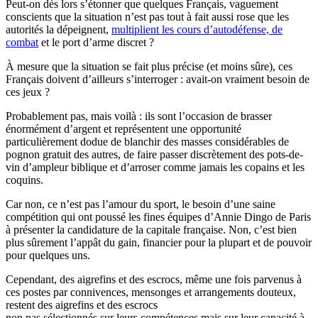
Peut-on dès lors s’étonner que quelques Français, vaguement
conscients que la situation n’est pas tout à fait aussi rose que les
autorités la dépeignent,
multiplient les cours d’autodéfense, de
combat
et le port d’arme discret ?
À mesure que la situation se fait plus précise (et moins sûre), ces
Français doivent d’ailleurs s’interroger : avait-on vraiment besoin de
ces jeux ?
Probablement pas, mais voilà : ils sont l’occasion de brasser
énormément d’argent et représentent une opportunité
particulièrement dodue de blanchir des masses considérables de
pognon gratuit des autres, de faire passer discrètement des pots-de-
vin d’ampleur biblique et d’arroser comme jamais les copains et les
coquins.
Car non, ce n’est pas l’amour du sport, le besoin d’une saine
compétition qui ont poussé les fines équipes d’Annie Dingo de Paris
à présenter la candidature de la capitale française. Non, c’est bien
plus sûrement l’appât du gain, financier pour la plupart et de pouvoir
pour quelques uns.
Cependant, des aigrefins et des escrocs, même une fois parvenus à
ces postes par connivences, mensonges et arrangements douteux,
restent des aigrefins et des escrocs
non pas sélectionnés sur leurs compétences mais sur leur capacité à