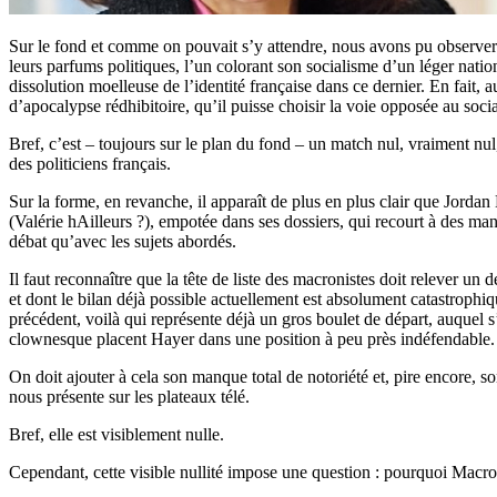
Sur le fond et comme on pouvait s’y attendre, nous avons pu observer de
leurs parfums politiques, l’un colorant son socialisme d’un léger nati
dissolution moelleuse de l’identité française dans ce dernier. En fait
d’apocalypse rédhibitoire, qu’il puisse choisir la voie opposée au soci
Bref, c’est – toujours sur le plan du fond – un match nul, vraiment nul, 
des politiciens français.
Sur la forme, en revanche, il apparaît de plus en plus clair que Jorda
(Valérie hAilleurs ?), empotée dans ses dossiers, qui recourt à des man
débat qu’avec les sujets abordés.
Il faut reconnaître que la tête de liste des macronistes doit relever un
et dont le bilan déjà possible actuellement est absolument catastrophiq
précédent, voilà qui représente déjà un gros boulet de départ, auquel 
clownesque placent Hayer dans une position à peu près indéfendable.
On doit ajouter à cela son manque total de notoriété et, pire encore, 
nous présente sur les plateaux télé.
Bref, elle est visiblement nulle.
Cependant, cette visible nullité impose une question : pourquoi Macron 