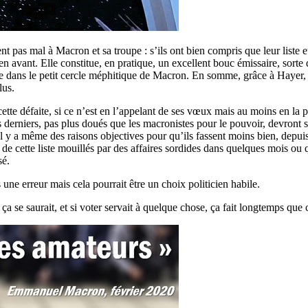
t pas mal à Macron et sa troupe : s’ils ont bien compris que leur liste 
 en avant. Elle constitue, en pratique, un excellent bouc émissaire, sorte 
 vue dans le petit cercle méphitique de Macron. En somme, grâce à Haye
lus.
cette défaite, si ce n’est en l’appelant de ses vœux mais au moins en la 
es derniers, pas plus doués que les macronistes pour le pouvoir, devront 
Il y a même des raisons objectives pour qu’ils fassent moins bien, depuis
 cette liste mouillés par des affaires sordides dans quelques mois ou 
sé.
une erreur mais cela pourrait être un choix politicien habile.
 ça se saurait, et si voter servait à quelque chose, ça fait longtemps que c