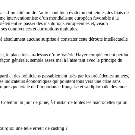
tats d’un côté ou de l’autre sont bien évidemment teintés des biais de
lisme interventionniste d’un mondialisme européen favorable à la
lètement se passer des institutions européennes et, vision
e ses connivences et corruptions multiples.
lité absolument aucune surprise à constater cette déroute intellectuelle
nelle, le place très au-dessus d’une Valérie Hayer complètement perdue
façon générale, semble assez mal à l’aise tant avec le principe du
 parti et des politiciens passablement usés par les précédentes années,
des indicateurs économiques qui pointent tous vers une crise sans
on presque totale de l’importance française et sa diplomatie devenue
otentin un jour de pluie, à l’instar de toutes les macronettes qu’on
ourquoi une telle erreur de casting ?