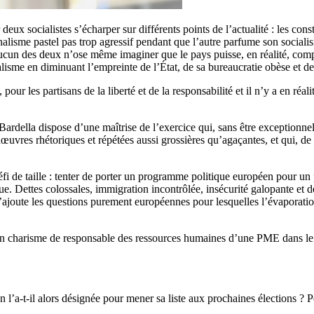
ux socialistes s’écharper sur différents points de l’actualité : les cons
onalisme pastel pas trop agressif pendant que l’autre parfume son socia
, aucun des deux n’ose même imaginer que le pays puisse, en réalité, comp
alisme en diminuant l’empreinte de l’État, de sa bureaucratie obèse et d
pour les partisans de la liberté et de la responsabilité et il n’y a en réa
n Bardella dispose d’une maîtrise de l’exercice qui, sans être exception
œuvres rhétoriques et répétées aussi grossières qu’agaçantes, et qui, de 
 défi de taille : tenter de porter un programme politique européen pour un
ue. Dettes colossales, immigration incontrôlée, insécurité galopante et 
s’ajoute les questions purement européennes pour lesquelles l’évaporati
son charisme de responsable des ressources humaines d’une PME dans le C
l’a-t-il alors désignée pour mener sa liste aux prochaines élections ? P