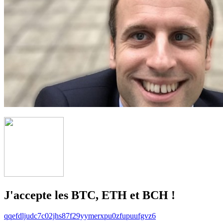
J'accepte les BTC, ETH et BCH !
qqefdljudc7c02jhs87f29yymerxpu0zfupuufgvz6