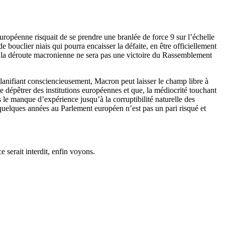
européenne risquait de se prendre une branlée de force 9 sur l’échelle
de bouclier niais qui pourra encaisser la défaite, en être officiellement
r, la déroute macronienne ne sera pas une victoire du Rassemblement
planifiant consciencieusement, Macron peut laisser le champ libre à
se dépêtrer des institutions européennes et que, la médiocrité touchant
 le manque d’expérience jusqu’à la corruptibilité naturelle des
quelques années au Parlement européen n’est pas un pari risqué et
e serait interdit, enfin voyons.