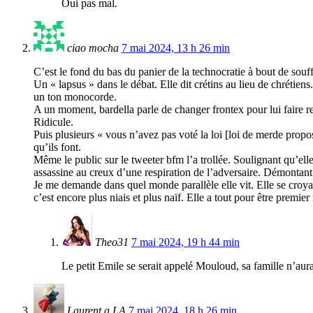
Oui pas mal.
ciao mocha
7 mai 2024, 13 h 26 min
C’est le fond du bas du panier de la technocratie à bout de souff
Un « lapsus » dans le débat. Elle dit crétins au lieu de chrétiens.
un ton monocorde.
A un moment, bardella parle de changer frontex pour lui faire 
Ridicule.
Puis plusieurs « vous n’avez pas voté la loi [loi de merde propos
qu’ils font.
Même le public sur le tweeter bfm l’a trollée. Soulignant qu’ell
assassine au creux d’une respiration de l’adversaire. Démontant 
Je me demande dans quel monde parallèle elle vit. Elle se croya
c’est encore plus niais et plus naïf. Elle a tout pour être premi
Theo31
7 mai 2024, 19 h 44 min
Le petit Emile se serait appelé Mouloud, sa famille n’aurai
Laurent a LA
7 mai 2024, 18 h 26 min