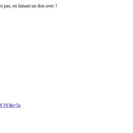
oi pas, en faisant un don avec !
2Y3Y&t=5s