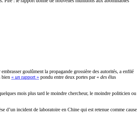
tés. Pire : le rapport donne de nouvelles munitions aux abominables
 embrasser goulûment la propagande grossière des autorités, a enfilé
s bien
«
un
rapport »
pondu entre deux portes par «
des
élus
quelques mois plus tard le moindre chercheur, le moindre politicien ou
othèse d’un incident de laboratoire en Chine qui est retenue comme cause