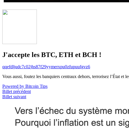
J'accepte les BTC, ETH et BCH !
qqefdljudc7c02jhs87f29yymerxpu0zfupuufgvz6
Vous aussi, foutez les banquiers centraux dehors, terrorisez l’État et 
Powered by Bitcoin Tips
Billet précédent
Billet suivant