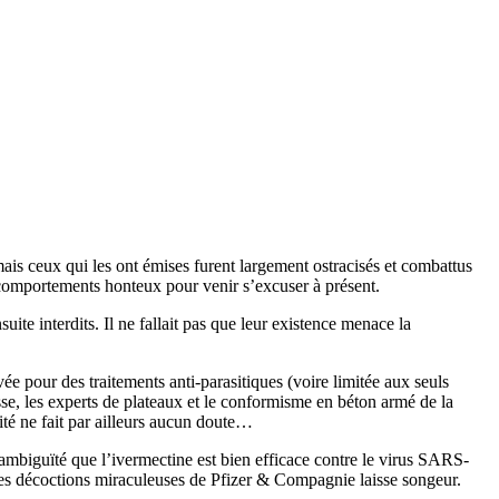
mais ceux qui les ont émises furent largement ostracisés et combattus
s comportements honteux pour venir s’excuser à présent.
te interdits. Il ne fallait pas que leur existence menace la
 pour des traitements anti-parasitiques (voire limitée aux seuls
esse, les experts de plateaux et le conformisme en béton armé de la
ité ne fait par ailleurs aucun doute…
ns ambiguïté que l’ivermectine est bien efficace contre le virus SARS-
les décoctions miraculeuses de Pfizer & Compagnie laisse songeur.