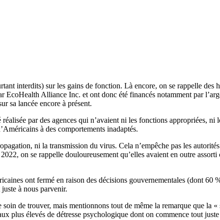
rtant interdits) sur les gains de fonction. Là encore, on se rappelle des h
ar EcoHealth Alliance Inc. et ont donc été financés notamment par l’arg
 sur sa lancée encore à présent.
é réalisée par des agences qui n’avaient ni les fonctions appropriées, ni l
s d’Américains à des comportements inadaptés.
agation, ni la transmission du virus. Cela n’empêche pas les autorités d
 2022, on se rappelle douloureusement qu’elles avaient en outre assorti c
icaines ont fermé en raison des décisions gouvernementales (dont 60 % 
juste à nous parvenir.
le soin de trouver, mais mentionnons tout de même la remarque que la « s
 taux plus élevés de détresse psychologique dont on commence tout juste