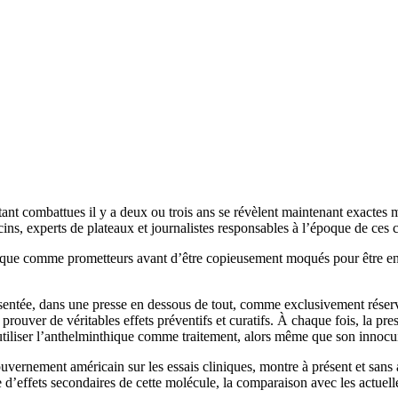
tant combattues il y a deux ou trois ans se révèlent maintenant exactes 
ecins, experts de plateaux et journalistes responsables à l’époque de ce
poque comme prometteurs avant d’être copieusement moqués pour être ensui
sentée, dans une presse en dessous de tout, comme exclusivement réservée
prouver de véritables effets préventifs et curatifs. À chaque fois, la pr
d’utiliser l’anthelminthique comme traitement, alors même que son innocu
u gouvernement américain sur les essais cliniques, montre à présent et sa
d’effets secondaires de cette molécule, la comparaison avec les actuel