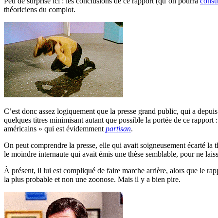
Peu de surprise ici : les conclusions de ce rapport (qu’on pourra
consul
théoriciens du complot.
C’est donc assez logiquement que la presse grand public, qui a depuis
quelques titres minimisant autant que possible la portée de ce rapport 
américains » qui est évidemment
partisan
.
On peut comprendre la presse, elle qui avait soigneusement écarté la t
le moindre internaute qui avait émis une thèse semblable, pour ne lais
À présent, il lui est compliqué de faire marche arrière, alors que le r
la plus probable et non une zoonose. Mais il y a bien pire.