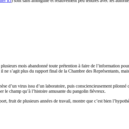
ter ici
) sont sans ambiguïté et relativement peu tendres avec les autori
 plusieurs mois abandonné toute prétention à faire de l’information pour
: il ne s’agit plus du rapport final de la Chambre des Représentants, mai
hèse d’un virus issu d’un laboratoire, puis consciencieusement pilonné 
ser le champ qu’à l’histoire amusante du pangolin fiévreux.
apport, fruit de plusieurs années de travail, montre que c’est bien l’hyp