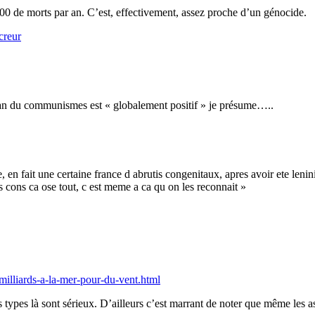
000 de morts par an. C’est, effectivement, assez proche d’un génocide.
creur
lan du communismes est « globalement positif » je présume…..
ete, en fait une certaine france d abrutis congenitaux, apres avoir ete leni
 cons ca ose tout, c est meme a ca qu on les reconnait »
-milliards-a-la-mer-pour-du-vent.html
 types là sont sérieux. D’ailleurs c’est marrant de noter que même les a