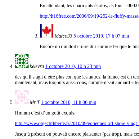
En attendant, tes charmants écolos, ils font 1.000.
http://h16free.com/2006/09/19/252-le-fluffy-massa
Marco33
5 octobre 2010, 17 h 07 min
Encore un qui doit croire dur comme fer que le bi
kelevra
1 octobre 2010, 10 h 23 min
des qu il s agit d etre plus con que les autres, la france est en t
maintenant, mais toujours aussi cons, comme disait audiard « les
Mr T
1 octobre 2010, 11 h 00 min
Hmmm c’est d’un goût exquis.
http://www.objectifliberte.fr/2010/09/eoliennes-off-shore-vingt
Jusqu’à présent on pouvait encore plaisanter (pas trop), mais ces