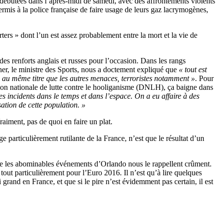
débutées dans l’après-midi de samedi, avec des affrontements violents
permis à la police française de faire usage de leurs gaz lacrymogènes,
ters » dont l’un est assez probablement entre la mort et la vie de
es renforts anglais et russes pour l’occasion. Dans les rangs
Kanner, le ministre des Sports, nous a doctement expliqué que
« tout est
 au même titre que les autres menaces, terroristes notamment »
. Pour
sion nationale de lutte contre le hooliganisme (DNLH), ça baigne dans
les incidents dans le temps et dans l’espace. On a eu affaire à des
tion de cette population. »
raiment, pas de quoi en faire un plat.
 particulièrement rutilante de la France, n’est que le résultat d’un
omme les abominables événements d’Orlando nous le rappellent crûment.
t tout particulièrement pour l’Euro 2016. Il n’est qu’à lire quelques
 grand en France, et que si le pire n’est évidemment pas certain, il est