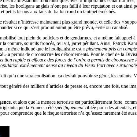
 des manifestations footballistiques avec d’importantes échauffourées, 
e, les hooligans anglais n’ont pas failli à leur réputation et ont ainsi 
 et petits bisous aux fans du ballon rond un tantinet éméchés.
 résultat n’intéresse maintenant plus grand monde, et celle des « suppor
nder si ce qui s’est produit aurait pu être prévu, évité ou canalisé.
obilisé tout plein de policiers et de gendarmes, et a même fait appel à d
ur la couture, sourcils froncés, œil vif, jarret pétillant. Ainsi, Patrick 
ieur, a même indiqué que le hooliganisme est
« pleinement pris en compte
sé »
a permis de circonscrire les débordements. Pour le chef de la Divi
ention rapide et efficace des forces de l’ordre a permis de circonscrire 
opulation extrêmement dense au niveau du Vieux-Port avec suralcoolisa
û qu’à une suralcoolisation, ça devrait pouvoir se gérer, les enfants. V
t généré des milliers d’articles de presse et, encore une fois, une image
rgence
, et alors que la menace terroriste est particulièrement forte, c
dirigeants que la France a été
spécifiquement
ciblée pour des attentats, e
 pour comprendre que le risque terroriste n’a qu’assez rarement été aussi