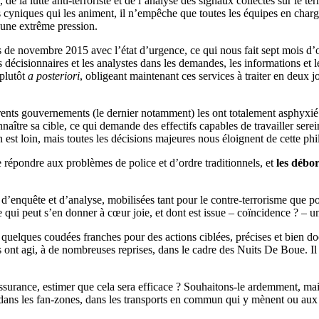
, de la lutte anti-terroriste et de l’analyse des signaux collectés sur le
s cyniques qui les animent, il n’empêche que toutes les équipes en charg
s une extrême pression.
is de novembre 2015 avec l’état d’urgence, ce qui nous fait sept mois d’o
s décisionnaires et les analystes dans les demandes, les informations et
 plutôt
a posteriori
, obligeant maintenant ces services à traiter en deux j
érents gouvernements (le dernier notamment) les ont totalement asphyxi
aître sa cible, ce qui demande des effectifs capables de travailler sere
est loin, mais toutes les décisions majeures nous éloignent de cette phi
de répondre aux problèmes de police et d’ordre traditionnels, et
les débo
’enquête et d’analyse, mobilisées tant pour le contre-terrorisme que po
qui peut s’en donner à cœur joie, et dont est issue – coïncidence ? – une 
ir quelques coudées franches pour des actions ciblées, précises et bien
s ont agi, à de nombreuses reprises, dans le cadre des Nuits De Boue. I
ssurance, estimer que cela sera efficace ? Souhaitons-le ardemment, mai
ts dans les fan-zones, dans les transports en commun qui y mènent ou aux