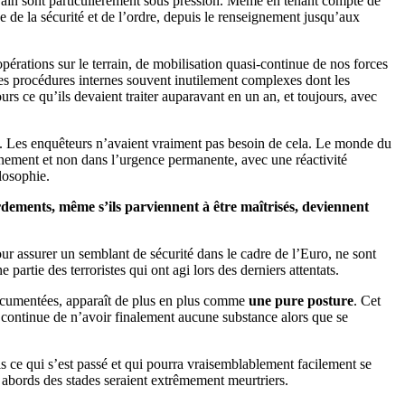
 terrain sont particulièrement sous pression. Même en tenant compte de
e de la sécurité et de l’ordre, depuis le renseignement jusqu’aux
pérations sur le terrain, de mobilisation quasi-continue de nos forces
 les procédures internes souvent inutilement complexes dont les
ours ce qu’ils devaient traiter auparavant en un an, et toujours, avec
é. Les enquêteurs n’avaient vraiment pas besoin de cela. Le monde du
inement et non dans l’urgence permanente, avec une réactivité
losophie.
rdements, même s’ils parviennent à être maîtrisés, deviennent
ur assurer un semblant de sécurité dans le cadre de l’Euro, ne sont
partie des terroristes qui ont agi lors des derniers attentats.
 documentées, apparaît de plus en plus comme
une pure posture
. Cet
l continue de n’avoir finalement aucune substance alors que se
s ce qui s’est passé et qui pourra vraisemblablement facilement se
 abords des stades seraient extrêmement meurtriers.