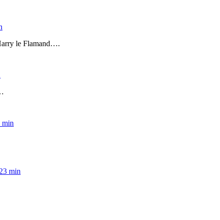
n
 Harry le Flamand….
n
r…
8 min
 23 min