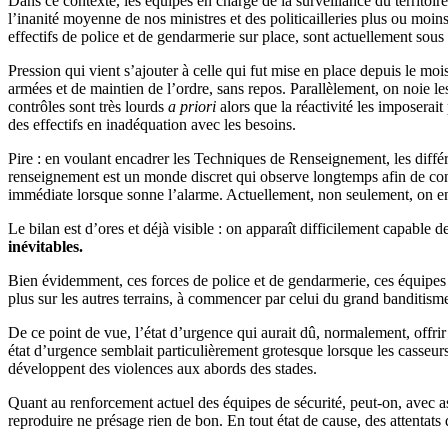
Dans ce contexte, les équipes en charge de la surveillance du territoire
l’inanité moyenne de nos ministres et des politicailleries plus ou moin
effectifs de police et de gendarmerie sur place, sont actuellement sou
Pression qui vient s’ajouter à celle qui fut mise en place depuis le mo
armées et de maintien de l’ordre, sans repos. Parallèlement, on noie le
contrôles sont très lourds
a priori
alors que la réactivité les imposerait
des effectifs en inadéquation avec les besoins.
Pire : en voulant encadrer les Techniques de Renseignement, les diff
renseignement est un monde discret qui observe longtemps afin de conn
immédiate lorsque sonne l’alarme. Actuellement, non seulement, on en 
Le bilan est d’ores et déjà visible : on apparaît difficilement capable 
inévitables.
Bien évidemment, ces forces de police et de gendarmerie, ces équipes d
plus sur les autres terrains, à commencer par celui du grand banditisme 
De ce point de vue, l’état d’urgence qui aurait dû, normalement, offr
état d’urgence semblait particulièrement grotesque lorsque les casseur
développent des violences aux abords des stades.
Quant au renforcement actuel des équipes de sécurité, peut-on, avec a
reproduire ne présage rien de bon. En tout état de cause, des attenta