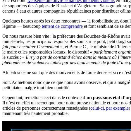
Et c’est donc
Marseille qui ouvre le bal des incidents violents
en marge
de supporters des équipes de Russie et d’Angleterre. Sans grande surpris
canons à eau et autres compagnies républicaines pour distribuer câlins
Quelques heures après les deux rencontres — la footballistique, dont le
légume — beaucoup
tentent de comprendre
et font semblant de se dema
On nous rassure bien vite : la préfecture des Bouches-du-Rhône avait m
ministériels, les principaux responsables sont sur le pont, petit doigt s
fait pour encadrer l’événement »
, et Bernie C., le ministre de l’Intér
le maire et les responsables locaux, le dispositif
« parfaitement organi
le succès :
« Il n’y a pas de constat d’échec dans la mesure où l’interv
phénomènes de violences initiés par des mouvements de foule d’une p
Ah bah si ce ne sont que des mouvements de foule dense et si ce n’est d
Soit. Admettons donc que ce que nous avons observé, et qui a malgré tou
petit hiatus malgré tout bien contrôlé.
Cependant, remettons ceci dans le contexte d’
un pays sous état d’u
Il n’est en effet un secret que pour notre presse nationale et pour nos 
articles de personnes correctement renseignées (
celui-ci, par exemple
)
maintenant très hautement probable.