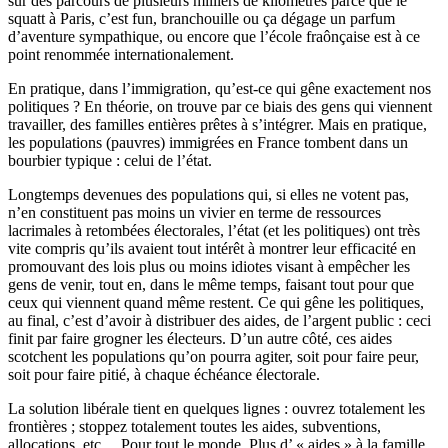
sur des parcours de plusieurs milliers de kilomètres parce que le
squatt à Paris, c’est fun, branchouille ou ça dégage un parfum
d’aventure sympathique, ou encore que l’école fraônçaise est à ce
point renommée internationalement.
En pratique, dans l’immigration, qu’est-ce qui gêne exactement nos
politiques ? En théorie, on trouve par ce biais des gens qui viennent
travailler, des familles entières prêtes à s’intégrer. Mais en pratique,
les populations (pauvres) immigrées en France tombent dans un
bourbier typique : celui de l’état.
Longtemps devenues des populations qui, si elles ne votent pas,
n’en constituent pas moins un vivier en terme de ressources
lacrimales à retombées électorales, l’état (et les politiques) ont très
vite compris qu’ils avaient tout intérêt à montrer leur efficacité en
promouvant des lois plus ou moins idiotes visant à empêcher les
gens de venir, tout en, dans le même temps, faisant tout pour que
ceux qui viennent quand même restent. Ce qui gêne les politiques,
au final, c’est d’avoir à distribuer des aides, de l’argent public : ceci
finit par faire grogner les électeurs. D’un autre côté, ces aides
scotchent les populations qu’on pourra agiter, soit pour faire peur,
soit pour faire pitié, à chaque échéance électorale.
La solution libérale tient en quelques lignes : ouvrez totalement les
frontières ; stoppez totalement toutes les aides, subventions,
allocations, etc… Pour tout le monde. Plus d’ « aides » à la famille