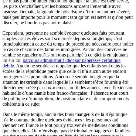
Le repas peut continuer encore longtemps : la table est bien servie,
les plats s’enchaînent, et les boissons arrosent l’ensemble avec
justesse. Demain, la gueule de bois risque d’être un tantinet sévère,
mais peu importe pour le moment : tant qu’on est servi et qu’on peut
discuter, ne boudons pas notre plaisir !
Cependant, personne ne semble évoquer quelques faits pourtant
simples : si ces élèves sont scolarisés depuis si longtemps, c’est
principalement à cause du temps de procédure nécessaire pour traiter
le cas de chacune des familles immigrées. Aucun des convives ne
semble se rappeler qu’ils ont tous participé à ce gâchis en ajoutant
loi sur loi,
parcours administratif idiot sur paperasse cerfatique
débile
. Aucun ne semble se rappeler que les enfants sont dans les
écoles de la république parce que celle-ci n’a aucun autre endroit
pour gérer ces populations. Aucun ne semble imaginer que la
situation inextricable dans laquelle ils semblent s’être fourrés a été
directement créée par eux-mêmes, au fil des années, avec l’extension
habituelle d’une manie bien franco-française : l’absence tout court
de politique d’immigration, de position claire et de comportements
cohérents à ce sujet.
Dans le même temps, aucun des bons mangeurs de la République
n’a le courage de dire quelques évidences : les personnes qui
viennent en France le font pour y trouver de meilleures conditions
que chez elles. On n’envisage pas de trimballer bagages et familles