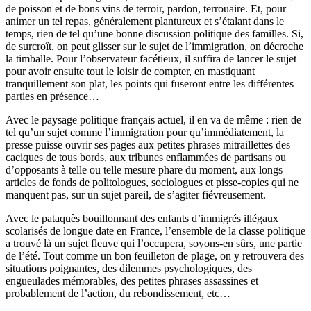
de poisson et de bons vins de terroir, pardon, terrouaire. Et, pour
animer un tel repas, généralement plantureux et s’étalant dans le
temps, rien de tel qu’une bonne discussion politique des familles. Si,
de surcroît, on peut glisser sur le sujet de l’immigration, on décroche
la timballe. Pour l’observateur facétieux, il suffira de lancer le sujet
pour avoir ensuite tout le loisir de compter, en mastiquant
tranquillement son plat, les points qui fuseront entre les différentes
parties en présence…
Avec le paysage politique français actuel, il en va de même : rien de
tel qu’un sujet comme l’immigration pour qu’immédiatement, la
presse puisse ouvrir ses pages aux petites phrases mitraillettes des
caciques de tous bords, aux tribunes enflammées de partisans ou
d’opposants à telle ou telle mesure phare du moment, aux longs
articles de fonds de politologues, sociologues et pisse-copies qui ne
manquent pas, sur un sujet pareil, de s’agiter fiévreusement.
Avec le pataquès bouillonnant des enfants d’immigrés illégaux
scolarisés de longue date en France, l’ensemble de la classe politique
a trouvé là un sujet fleuve qui l’occupera, soyons-en sûrs, une partie
de l’été. Tout comme un bon feuilleton de plage, on y retrouvera des
situations poignantes, des dilemmes psychologiques, des
engueulades mémorables, des petites phrases assassines et
probablement de l’action, du rebondissement, etc…