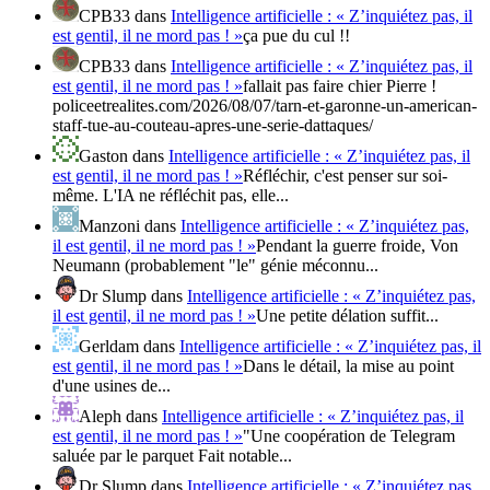
CPB33
dans
Intelligence artificielle : « Z’inquiétez pas, il
est gentil, il ne mord pas ! »
ça pue du cul !!
CPB33
dans
Intelligence artificielle : « Z’inquiétez pas, il
est gentil, il ne mord pas ! »
fallait pas faire chier Pierre !
policeetrealites.com/2026/08/07/tarn-et-garonne-un-american-
staff-tue-au-couteau-apres-une-serie-dattaques/
Gaston
dans
Intelligence artificielle : « Z’inquiétez pas, il
est gentil, il ne mord pas ! »
Réfléchir, c'est penser sur soi-
même. L'IA ne réfléchit pas, elle...
Manzoni
dans
Intelligence artificielle : « Z’inquiétez pas,
il est gentil, il ne mord pas ! »
Pendant la guerre froide, Von
Neumann (probablement "le" génie méconnu...
Dr Slump
dans
Intelligence artificielle : « Z’inquiétez pas,
il est gentil, il ne mord pas ! »
Une petite délation suffit...
Gerldam
dans
Intelligence artificielle : « Z’inquiétez pas, il
est gentil, il ne mord pas ! »
Dans le détail, la mise au point
d'une usines de...
Aleph
dans
Intelligence artificielle : « Z’inquiétez pas, il
est gentil, il ne mord pas ! »
"Une coopération de Telegram
saluée par le parquet Fait notable...
Dr Slump
dans
Intelligence artificielle : « Z’inquiétez pas,