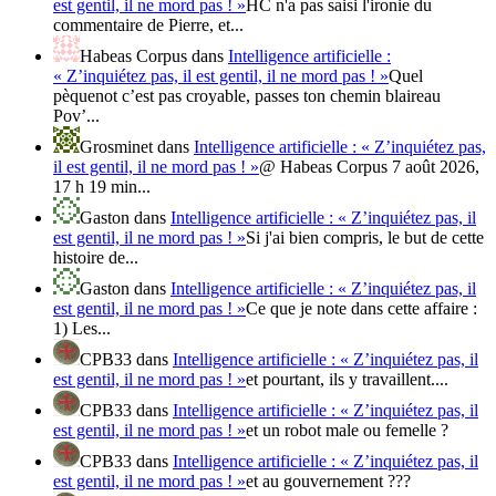
est gentil, il ne mord pas ! »
HC n'a pas saisi l'ironie du
commentaire de Pierre, et...
Habeas Corpus
dans
Intelligence artificielle :
« Z’inquiétez pas, il est gentil, il ne mord pas ! »
Quel
pèquenot c’est pas croyable, passes ton chemin blaireau
Pov’...
Grosminet
dans
Intelligence artificielle : « Z’inquiétez pas,
il est gentil, il ne mord pas ! »
@ Habeas Corpus 7 août 2026,
17 h 19 min...
Gaston
dans
Intelligence artificielle : « Z’inquiétez pas, il
est gentil, il ne mord pas ! »
Si j'ai bien compris, le but de cette
histoire de...
Gaston
dans
Intelligence artificielle : « Z’inquiétez pas, il
est gentil, il ne mord pas ! »
Ce que je note dans cette affaire :
1) Les...
CPB33
dans
Intelligence artificielle : « Z’inquiétez pas, il
est gentil, il ne mord pas ! »
et pourtant, ils y travaillent....
CPB33
dans
Intelligence artificielle : « Z’inquiétez pas, il
est gentil, il ne mord pas ! »
et un robot male ou femelle ?
CPB33
dans
Intelligence artificielle : « Z’inquiétez pas, il
est gentil, il ne mord pas ! »
et au gouvernement ???