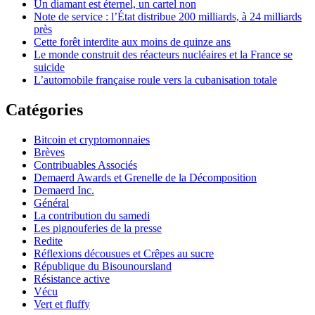
Un diamant est éternel, un cartel non
Note de service : l’État distribue 200 milliards, à 24 milliards
près
Cette forêt interdite aux moins de quinze ans
Le monde construit des réacteurs nucléaires et la France se
suicide
L’automobile française roule vers la cubanisation totale
Catégories
Bitcoin et cryptomonnaies
Brèves
Contribuables Associés
Demaerd Awards et Grenelle de la Décomposition
Demaerd Inc.
Général
La contribution du samedi
Les pignouferies de la presse
Redite
Réflexions décousues et Crêpes au sucre
République du Bisounoursland
Résistance active
Vécu
Vert et fluffy