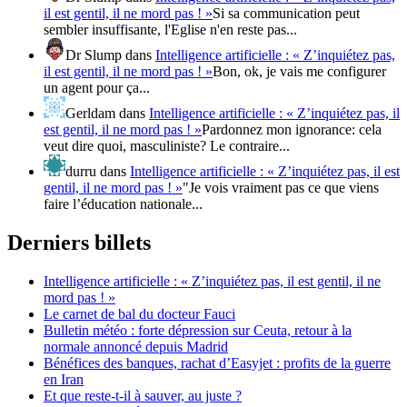
il est gentil, il ne mord pas ! »
Si sa communication peut
sembler insuffisante, l'Eglise n'en reste pas...
Dr Slump
dans
Intelligence artificielle : « Z’inquiétez pas,
il est gentil, il ne mord pas ! »
Bon, ok, je vais me configurer
un agent pour ça...
Gerldam
dans
Intelligence artificielle : « Z’inquiétez pas, il
est gentil, il ne mord pas ! »
Pardonnez mon ignorance: cela
veut dire quoi, masculiniste? Le contraire...
durru
dans
Intelligence artificielle : « Z’inquiétez pas, il est
gentil, il ne mord pas ! »
"Je vois vraiment pas ce que viens
faire l’éducation nationale...
Derniers billets
Intelligence artificielle : « Z’inquiétez pas, il est gentil, il ne
mord pas ! »
Le carnet de bal du docteur Fauci
Bulletin météo : forte dépression sur Ceuta, retour à la
normale annoncé depuis Madrid
Bénéfices des banques, rachat d’Easyjet : profits de la guerre
en Iran
Et que reste-t-il à sauver, au juste ?