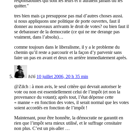
responsabilités qui sont les leurs et n’auraient jamais dû les
quitter."
tres bien mais ça presuppose pas mal d’autres choses aussi.
si nous appliquons une politique de porte ouvertes, faut il
donner au nouveaux arrivants le droit de votes? ou bien faut il
se debarasser de la democratie (ce qui ne me derange pas
vraiment, dans l’absolu)…
comme toujours dans le liberalisme, il y a le probleme du
chemin qu’il reste a parcourir et la façon d’y parvenir sans
faire un pas en avant et deux en arrière immediatement après.
h16
10 juillet 2006, 20 h 35 min
@Zilch : à mon avis, le seul critère qui devrait autoriser le
vote ou non est essentiellement celui de l’impôt (et non la
provenance du votant); après tout, l’état dépense cette
« manne » en fonction des votes, il serait normal que les votes
soient accordés en fonction de l’impôt !
Maintenant, pour être honnête, la démocratie ne garantit en
rien que l’impôt sera mieux utilisé, et le suffrage censitaire
non plus. C’est un pis-aller …