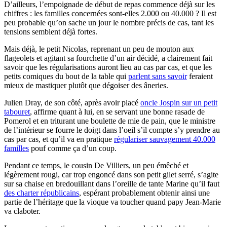
D’ailleurs, l’empoignade de début de repas commence déjà sur les
chiffres : les familles concernées sont-elles 2.000 ou 40.000 ? Il est
peu probable qu’on sache un jour le nombre précis de cas, tant les
tensions semblent déjà fortes.
Mais déjà, le petit Nicolas, reprenant un peu de mouton aux
flageolets et agitant sa fourchette d’un air décidé, a clairement fait
savoir que les régularisations auront lieu au cas par cas, et que les
petits comiques du bout de la table qui
parlent sans savoir
feraient
mieux de mastiquer plutôt que dégoiser des âneries.
Julien Dray, de son côté, après avoir placé
oncle Jospin sur un petit
tabouret
, affirme quant à lui, en se servant une bonne rasade de
Pomerol et en triturant une boulette de mie de pain, que le ministre
de l’intérieur se fourre le doigt dans l’oeil s’il compte s’y prendre au
cas par cas, et qu’il va en pratique
régulariser sauvagement 40.000
familles
pouf comme ça d’un coup.
Pendant ce temps, le cousin De Villiers, un peu émêché et
légèrement rougi, car trop engoncé dans son petit gilet serré, s’agite
sur sa chaise en bredouillant dans l’oreille de tante Marine qu’il faut
des charter républicains
, espérant probablement obtenir ainsi une
partie de l’héritage que la vioque va toucher quand papy Jean-Marie
va claboter.