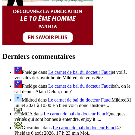
Derniers commentaires
Pheldge
dans
Le carnet de bal du docteur Fauci
et voilà,
vous devriez avoir honte Mildred, de vous être...
Pheldge
dans
Le carnet de bal du docteur Fauci
bah, on le
sait depuis Alain Delon, non ?
Mildred
dans
Le carnet de bal du docteur Fauci
Mildred31
juillet 2021 à 10:00 Eh bien voici donc l'histoire...
MCA
dans
Le carnet de bal du docteur Fauci
Quelques
vérités qui sont bonnes à entendre, enjoy it :...
Grosminet
dans
Le carnet de bal du docteur Fauci
@
Pheldge 6 août 2026, 17 h 23 min Moi...