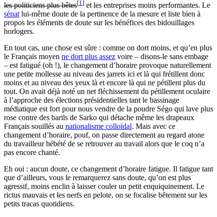
[
1
]
les politiciens plus bêtes
et les entreprises moins performantes. Le
sénat
lui-même doute de la pertinence de la mesure et liste bien à
propos les éléments de doute sur les bénéfices des bidouillages
horlogers.
En tout cas, une chose est sûre : comme on dort moins, et qu’en plus
le Français moyen
ne dort plus assez
voire – disons-le sans embage
– est fatigué (oh !), le changement d’horaire provoque naturellement
une petite mollesse au niveau des jarrets ici et là qui frétillent donc
moins et au niveau des yeux là et encore là qui ne pétillent plus du
tout. On avait déjà noté un net fléchissement du pétillement oculaire
à l’approche des élections présidentielles tant le bassinage
médiatique est fort pour nous vendre de la poudre Ségo qui lave plus
rose contre des barils de Sarko qui détache même les drapeaux
Français souillés au
nationalisme colloïdal
. Mais avec ce
changement d’horaire, pouf, on passe directement au regard atone
du travailleur hébété de se retrouver au travail alors que le coq n’a
pas encore chanté.
Eh oui : aucun doute, ce changement d’horaire fatigue. Il fatigue tant
que d’ailleurs, vous le remarquerez sans doute, qu’on est plus
agressif, moins enclin à laisser couler un petit enquiquinement. Le
rictus mauvais et les nerfs en pelote, on se focalise bêtement sur les
petits tracas quotidiens.