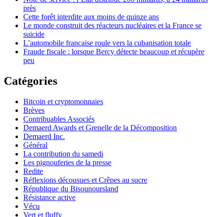
près
Cette forêt interdite aux moins de quinze ans
Le monde construit des réacteurs nucléaires et la France se
suicide
L’automobile française roule vers la cubanisation totale
Fraude fiscale : lorsque Bercy détecte beaucoup et récupère
peu
Catégories
Bitcoin et cryptomonnaies
Brèves
Contribuables Associés
Demaerd Awards et Grenelle de la Décomposition
Demaerd Inc.
Général
La contribution du samedi
Les pignouferies de la presse
Redite
Réflexions décousues et Crêpes au sucre
République du Bisounoursland
Résistance active
Vécu
Vert et fluffy