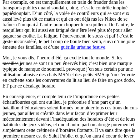
Par exemple, on est tranquillement en train de frauder dans les
transports publics quand soudain, bing, c’est le contrôle inopiné
papiésiouplait. D’un côté, la volée de contrôleurs qui se sont eux
aussi levé plus tôt ce matin et qui en ont déjà ras les Nikes de se
traîner d’un quai à l’autre pour chopper le resquilleur. De l’autre, le
resquilleur qui lui aussi est fatigué de s’être levé plus tôt pour aller
gagner sa croûte. La fatigue, l’énervement, le stress et paf ! c’est le
geste inconsidéré, le petit coup de boule bien senti, suivi d’une jolie
émeute des familles, et d’une
guérilla urbaine festive
.
Moi, je vous dis, l’heure d’été, ça excite tout le monde. Si les
racailles
jeunes se sont un peu énervés hier, c’est bien une marque
typique de manque de sommeil, provoqué j’en suis certain par une
utilisation abusive des chats MSN et des petits SMS qu’on s’envoie
en cachette sous les couvertures du lit au lieu de faire un gros dodo,
ET par ce décalage horaire.
En conséquence, et compte tenu de l’importance des petites
échauffourées qui ont eut lieu, je préconise d’une part qu’un
bataillon d’éducateurs soient formés pour aider tous ces
trous du culs
jeunes, par ailleurs créatifs dans leur façon d’exprimer leur
mécontentement devant l’inadéquation des horaires d’été et de leurs
habitudes de jeux vidéos, et que d’autre part on abroge purement et
simplement cette crétinerie d’horaires flottants. Il va sans dire que la
première mesure est de Salut Public, et qu’on aura à coeur de lever