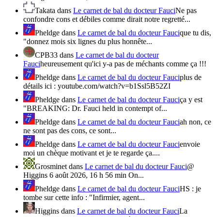
Takata
dans
Le carnet de bal du docteur Fauci
Ne pas
confondre cons et débiles comme dirait notre regretté...
Pheldge
dans
Le carnet de bal du docteur Fauci
que tu dis,
"donnez mois six lignes du plus honnête...
CPB33
dans
Le carnet de bal du docteur
Fauci
heureusement qu'ici y-a pas de méchants comme ça !!!
Pheldge
dans
Le carnet de bal du docteur Fauci
plus de
détails ici : youtube.com/watch?v=b1Ssl5B52ZI
Pheldge
dans
Le carnet de bal du docteur Fauci
ça y est
"BREAKING: Dr. Fauci held in contempt of...
Pheldge
dans
Le carnet de bal du docteur Fauci
ah non, ce
ne sont pas des cons, ce sont...
Pheldge
dans
Le carnet de bal du docteur Fauci
envoie
moi un chèque motivant et je te regarde ça....
Grosminet
dans
Le carnet de bal du docteur Fauci
@
Higgins 6 août 2026, 16 h 56 min On...
Pheldge
dans
Le carnet de bal du docteur Fauci
HS : je
tombe sur cette info : "Infirmier, agent...
Higgins
dans
Le carnet de bal du docteur Fauci
La