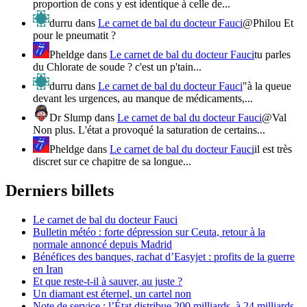
proportion de cons y est identique à celle de...
durru
dans
Le carnet de bal du docteur Fauci
@Philou Et
pour le pneumatit ?
Pheldge
dans
Le carnet de bal du docteur Fauci
tu parles
du Chlorate de soude ? c'est un p'tain...
durru
dans
Le carnet de bal du docteur Fauci
"à la queue
devant les urgences, au manque de médicaments,...
Dr Slump
dans
Le carnet de bal du docteur Fauci
@Val
Non plus. L'état a provoqué la saturation de certains...
Pheldge
dans
Le carnet de bal du docteur Fauci
il est très
discret sur ce chapitre de sa longue...
Derniers billets
Le carnet de bal du docteur Fauci
Bulletin météo : forte dépression sur Ceuta, retour à la
normale annoncé depuis Madrid
Bénéfices des banques, rachat d’Easyjet : profits de la guerre
en Iran
Et que reste-t-il à sauver, au juste ?
Un diamant est éternel, un cartel non
Note de service : l’État distribue 200 milliards, à 24 milliards