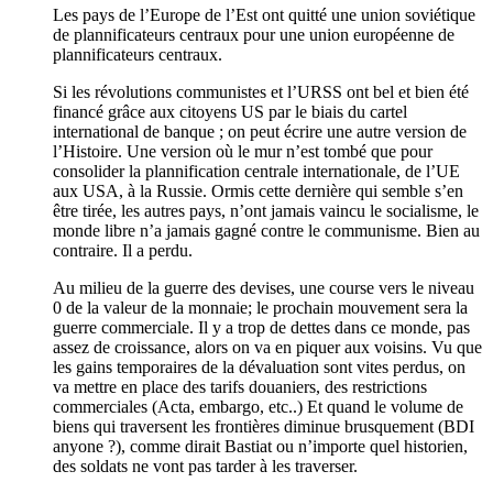
Les pays de l’Europe de l’Est ont quitté une union soviétique
de plannificateurs centraux pour une union européenne de
plannificateurs centraux.
Si les révolutions communistes et l’URSS ont bel et bien été
financé grâce aux citoyens US par le biais du cartel
international de banque ; on peut écrire une autre version de
l’Histoire. Une version où le mur n’est tombé que pour
consolider la plannification centrale internationale, de l’UE
aux USA, à la Russie. Ormis cette dernière qui semble s’en
être tirée, les autres pays, n’ont jamais vaincu le socialisme, le
monde libre n’a jamais gagné contre le communisme. Bien au
contraire. Il a perdu.
Au milieu de la guerre des devises, une course vers le niveau
0 de la valeur de la monnaie; le prochain mouvement sera la
guerre commerciale. Il y a trop de dettes dans ce monde, pas
assez de croissance, alors on va en piquer aux voisins. Vu que
les gains temporaires de la dévaluation sont vites perdus, on
va mettre en place des tarifs douaniers, des restrictions
commerciales (Acta, embargo, etc..) Et quand le volume de
biens qui traversent les frontières diminue brusquement (BDI
anyone ?), comme dirait Bastiat ou n’importe quel historien,
des soldats ne vont pas tarder à les traverser.