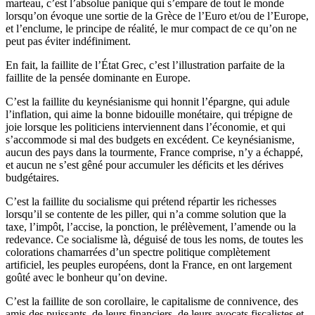
marteau, c’est l’absolue panique qui s’empare de tout le monde
lorsqu’on évoque une sortie de la Grèce de l’Euro et/ou de l’Europe,
et l’enclume, le principe de réalité, le mur compact de ce qu’on ne
peut pas éviter indéfiniment.
En fait, la faillite de l’État Grec, c’est l’illustration parfaite de la
faillite de la pensée dominante en Europe.
C’est la faillite du keynésianisme qui honnit l’épargne, qui adule
l’inflation, qui aime la bonne bidouille monétaire, qui trépigne de
joie lorsque les politiciens interviennent dans l’économie, et qui
s’accommode si mal des budgets en excédent. Ce keynésianisme,
aucun des pays dans la tourmente, France comprise, n’y a échappé,
et aucun ne s’est gêné pour accumuler les déficits et les dérives
budgétaires.
C’est la faillite du socialisme qui prétend répartir les richesses
lorsqu’il se contente de les piller, qui n’a comme solution que la
taxe, l’impôt, l’accise, la ponction, le prélèvement, l’amende ou la
redevance. Ce socialisme là, déguisé de tous les noms, de toutes les
colorations chamarrées d’un spectre politique complètement
artificiel, les peuples européens, dont la France, en ont largement
goûté avec le bonheur qu’on devine.
C’est la faillite de son corollaire, le capitalisme de connivence, des
amis des puissants, de leurs financiers, de leurs avocats fiscalistes et