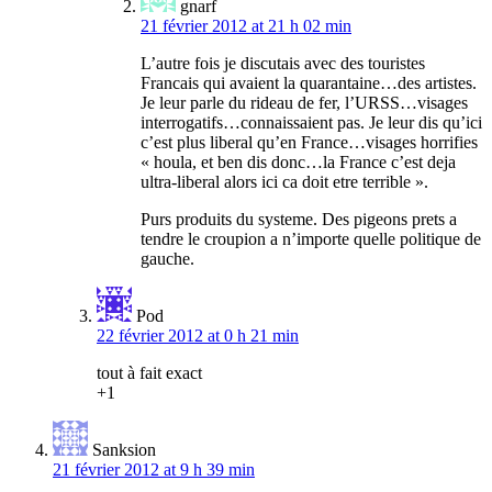
gnarf
21 février 2012 at 21 h 02 min
L’autre fois je discutais avec des touristes
Francais qui avaient la quarantaine…des artistes.
Je leur parle du rideau de fer, l’URSS…visages
interrogatifs…connaissaient pas. Je leur dis qu’ici
c’est plus liberal qu’en France…visages horrifies
« houla, et ben dis donc…la France c’est deja
ultra-liberal alors ici ca doit etre terrible ».
Purs produits du systeme. Des pigeons prets a
tendre le croupion a n’importe quelle politique de
gauche.
Pod
22 février 2012 at 0 h 21 min
tout à fait exact
+1
Sanksion
21 février 2012 at 9 h 39 min