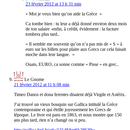
23 février 2012 at 13 h 31 min
« Moi je veux bien qu’on aide la Grèce »
Ca tombe bien : tu leur a déjà donné environ deux mois
de ton salaire -enfin, à crédit, évidement : la facture
tombera plus tard..
« Il semble me souvenir qu’on n’a pas mis de « S » à
euro sur les billets pour plaire aux Grecs car cela faisait
moche dans leur langue. »
Ouais, EURO, ca sonne comme « Pisse » en grec..
Le Gnome
21 février 2012 at 11 h 08 min
Timeo Danos et dona ferentes disaient déjà Virgile et Astérix.
J’ai trouvé un vieux bouquin sur Gallica intitulé la Grèce
contemporaine et qui étrille joyeusement les Grecs de
lépoque. Le livre est paru en 1863, et nous montre que 150
ans plus tard, rien n’a changé ou si peu.
http://gallica.bnf.fr/ark:/12148/bpt6k28630w