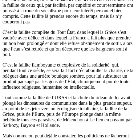
la faillite de ceux qui, par facilité, par cupidité et court-termisme ont
poussé à la roue du socialisme pour leur intérêt personnel bien
compris. Cette faillite là prendra encore du temps, mais ils n’y
couperont pas.
C’est la faillite complète du Tout État, dans lequel la Grèce s’est
vautrée avec délice et dans lequel la France a fait plus que prendre
un bon bain prolongé et dont elle refuse obstinément de sortir, alors
que l’eau s’est retirée et qu’on découvre que les baigneurs sont à
poil.
C’est la faillite flamboyante et explosive de la solidarité, qui,
pendant tout ce siècle, se sera fait fort d’écrabouiller la charité, de la
reléguer dans une arrière boutique sombre, pour lui substituer un
produit packagé par les gens de l’État, chimiquement pur de toute
influence religieuse, humaniste ou intellectuelle.
Tout comme la faillite de l’URSS et la chute du rideau de fer avait
plongé les dinosaures du communisme dans la plus grande stupeur,
au point de les jeter vers un écologisme totalitaire, la faillite de la
Grèce, puis de l’Euro, puis de l’Europe plonge dans la même
hébétude tous ces parasites, de Mélenchon à Le Pen en passant par
Sarkozy, Bayrou et Hollande.
Mais comme on peut déjà le constater, les politiciens ne lâcheront