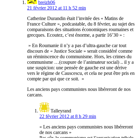
breizh06
21 février 2012 at 11 h 52 min
Catherine Durandin était l’invitée des « Matins de
France Culture », podcastable, du 8 février, au sujet des
comparaisons des situations économiques roumaines et
grecques. Ecoutez, c’est énorme, a partir 16’30 » :
» En Roumanie il n’y a pas d’ultra-gauche car tout
discours de « Justice Sociale » serait considéré comme
un réminiscence du communisme. Hors, les crimes du
communisme …(coupure de l’animateur social) .. il y a
une suspicion: une pensée de gauche est une dérive
vers le régime de Causcescu, et cela ne peut être pris en
compte par qui que ce soit. »
Les anciens pays communistes nous libéreront de nos
carcans.
Talleyrand
22 février 2012 at 8 h 29 min
« Les anciens pays communistes nous libéreront
de nos carcans »
Pas sûr, le communisme est l’organisation tribale