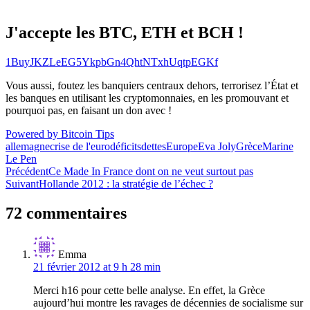
J'accepte les BTC, ETH et BCH !
1BuyJKZLeEG5YkpbGn4QhtNTxhUqtpEGKf
Vous aussi, foutez les banquiers centraux dehors, terrorisez l’État et
les banques en utilisant les cryptomonnaies, en les promouvant et
pourquoi pas, en faisant un don avec !
Powered by Bitcoin Tips
allemagne
crise de l'euro
déficits
dettes
Europe
Eva Joly
Grèce
Marine
Le Pen
Navigation
Précédent
Ce Made In France dont on ne veut surtout pas
Suivant
Hollande 2012 : la stratégie de l’échec ?
de
l’article
72 commentaires
Emma
21 février 2012 at 9 h 28 min
Merci h16 pour cette belle analyse. En effet, la Grèce
aujourd’hui montre les ravages de décennies de socialisme sur