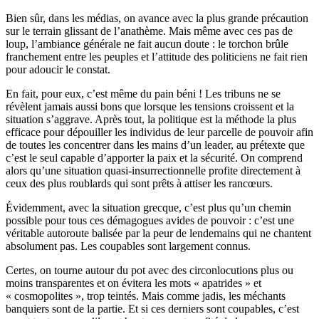
Bien sûr, dans les médias, on avance avec la plus grande précaution
sur le terrain glissant de l’anathème. Mais même avec ces pas de
loup, l’ambiance générale ne fait aucun doute : le torchon brûle
franchement entre les peuples et l’attitude des politiciens ne fait rien
pour adoucir le constat.
En fait, pour eux, c’est même du pain béni ! Les tribuns ne se
révèlent jamais aussi bons que lorsque les tensions croissent et la
situation s’aggrave. Après tout, la politique est la méthode la plus
efficace pour dépouiller les individus de leur parcelle de pouvoir afin
de toutes les concentrer dans les mains d’un leader, au prétexte que
c’est le seul capable d’apporter la paix et la sécurité. On comprend
alors qu’une situation quasi-insurrectionnelle profite directement à
ceux des plus roublards qui sont prêts à attiser les rancœurs.
Évidemment, avec la situation grecque, c’est plus qu’un chemin
possible pour tous ces démagogues avides de pouvoir : c’est une
véritable autoroute balisée par la peur de lendemains qui ne chantent
absolument pas. Les coupables sont largement connus.
Certes, on tourne autour du pot avec des circonlocutions plus ou
moins transparentes et on évitera les mots « apatrides » et
« cosmopolites », trop teintés. Mais comme jadis, les méchants
banquiers sont de la partie. Et si ces derniers sont coupables, c’est