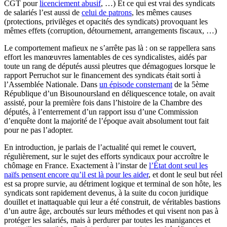
CGT pour
licenciement abusif
, …) Et ce qui est vrai des syndicats
de salariés l’est aussi de
celui de patrons
, les mêmes causes
(protections, privilèges et opacités des syndicats) provoquant les
mêmes effets (corruption, détournement, arrangements fiscaux, …)
Le comportement mafieux ne s’arrête pas là : on se rappellera sans
effort les manœuvres lamentables de ces syndicalistes, aidés par
toute un rang de députés aussi pleutres que démagogues lorsque le
rapport Perruchot sur le financement des syndicats était sorti à
l’Assemblée Nationale. Dans
un épisode consternant
de la 5ème
République d’un Bisounoursland en déliquescence totale, on avait
assisté, pour la première fois dans l’histoire de la Chambre des
députés, à l’enterrement d’un rapport issu d’une Commission
d’enquête dont la majorité de l’époque avait absolument tout fait
pour ne pas l’adopter.
En introduction, je parlais de l’actualité qui remet le couvert,
régulièrement, sur le sujet des efforts syndicaux pour accroître le
chômage en France. Exactement à l’instar de
l’État dont seul les
naïfs pensent encore qu’il est là pour les aider
, et dont le seul but réel
est sa propre survie, au détriment logique et terminal de son hôte, les
syndicats sont rapidement devenus, à la suite du cocon juridique
douillet et inattaquable qui leur a été construit, de véritables bastions
d’un autre âge, arcboutés sur leurs méthodes et qui visent non pas à
protéger les salariés, mais à perdurer par toutes les manigances et