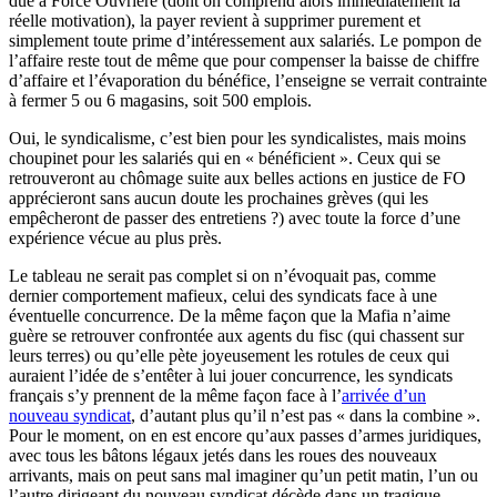
due à Force Ouvrière (dont on comprend alors immédiatement la
réelle motivation), la payer revient à supprimer purement et
simplement toute prime d’intéressement aux salariés. Le pompon de
l’affaire reste tout de même que pour compenser la baisse de chiffre
d’affaire et l’évaporation du bénéfice, l’enseigne se verrait contrainte
à fermer 5 ou 6 magasins, soit 500 emplois.
Oui, le syndicalisme, c’est bien pour les syndicalistes, mais moins
choupinet pour les salariés qui en « bénéficient ». Ceux qui se
retrouveront au chômage suite aux belles actions en justice de FO
apprécieront sans aucun doute les prochaines grèves (qui les
empêcheront de passer des entretiens ?) avec toute la force d’une
expérience vécue au plus près.
Le tableau ne serait pas complet si on n’évoquait pas, comme
dernier comportement mafieux, celui des syndicats face à une
éventuelle concurrence. De la même façon que la Mafia n’aime
guère se retrouver confrontée aux agents du fisc (qui chassent sur
leurs terres) ou qu’elle pète joyeusement les rotules de ceux qui
auraient l’idée de s’entêter à lui jouer concurrence, les syndicats
français s’y prennent de la même façon face à l’
arrivée d’un
nouveau syndicat
, d’autant plus qu’il n’est pas « dans la combine ».
Pour le moment, on en est encore qu’aux passes d’armes juridiques,
avec tous les bâtons légaux jetés dans les roues des nouveaux
arrivants, mais on peut sans mal imaginer qu’un petit matin, l’un ou
l’autre dirigeant du nouveau syndicat décède dans un tragique