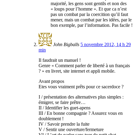
majorité, les gens sont gentils et non des
« loups pour l’homme ». Et que ca n’est
pas un combat par la coercition qu’il faut
mener, mais un combat par les idées, par le
bon exemple, par l’information. Pas facile !
John Bigballs
5 novembre 2012, 14 h 29
min
Il faudrait un manuel !
Genre « Comment parler de liberté à un français
? » en livret, site internet et appli mobile.
Avant propos
Etes vous vraiment prêts pour ce sacerdoce ?
I / présentation des alternatives plus simples :
émigrer, se faire prêtre…
II / Identifier les guet-apens
III / En bonne compagnie ? Assurez vous en
doublement !
IV / Savoir prendre la fuite
V / Sentir une ouverture/fermeture
VI / L’art de parler sans tuer de petit chat