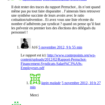
Il doit rester des traces du rapport Perruchot , ils n’ont quand
même pas pu tout faire disparaitre . J’aimerais bien retrouver
une synthèse succinte de leurs avoirs avec le ratio
cotisation/subvention . Et avez vous une liste récente du
nombre d’adhérents par syndicat ? quand on pense qu’il faut
les prévenir en premier lors des élections des délégués du
personnel !
h16
5 novembre 2012, 9 h 55 min
Le rapport est ici:
http://www.contrepoints.org/wp-
content/uploads/2012/02/Rapport-Perruchot-
Financement-Syndicats-Salari%C3%A9s-
Employeurs.pdf
lapin malade
5 novembre 2012, 10 h 27
min
Merci