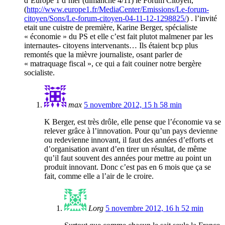
d’Europe 1 d’hier (dimanche 4/11) le Forum Citoyen,
(
http://www.europe1.fr/MediaCenter/Emissions/Le-forum-
citoyen/Sons/Le-forum-citoyen-04-11-12-1298825/
) . l’invité
etait une cuistre de première, Karine Berger, spécialiste
« économie » du PS et elle c’est fait plutot malmener par les
internautes- citoyens intervenants… Ils étaient bcp plus
remontés que la mièvre journaliste, osant parler de
« matraquage fiscal », ce qui a fait couiner notre bergère
socialiste.
max
5 novembre 2012, 15 h 58 min
K Berger, est très drôle, elle pense que l’économie va se
relever grâce à l’innovation. Pour qu’un pays devienne
ou redevienne innovant, il faut des années d’efforts et
d’organisation avant d’en tirer un résultat, de même
qu’il faut souvent des années pour mettre au point un
produit innovant. Donc c’est pas en 6 mois que ça se
fait, comme elle a l’air de le croire.
Lorg
5 novembre 2012, 16 h 52 min