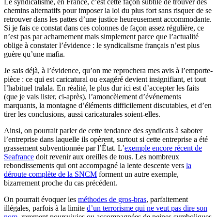
Le syndicalisme, en France, c’est cette façon subtile de trouver des
chemins alternatifs pour imposer la loi du plus fort sans risquer de se
retrouver dans les pattes d’une justice heureusement accommodante.
Si je fais ce constat dans ces colonnes de façon assez régulière, ce
n’est pas par acharnement mais simplement parce que l’actualité
oblige à constater l’évidence : le syndicalisme français n’est plus
guère qu’une mafia.
Je sais déjà, à l’évidence, qu’on me reprochera mes avis à l’emporte-
pièce : ce qui est caricatural ou exagéré devient insignifiant, et tout
l’habituel tralala. En réalité, le plus dur ici est d’accepter les faits
(que je vais lister, ci-après), l’amoncèlement d’événements
marquants, la montagne d’éléments difficilement discutables, et d’en
tirer les conclusions, aussi caricaturales soient-elles.
Ainsi, on pourrait parler de cette tendance des syndicats à saboter
l’entreprise dans laquelle ils opèrent, surtout si cette entreprise a été
grassement subventionnée par l’État. L’
exemple encore récent de
Seafrance
doit revenir aux oreilles de tous. Les nombreux
rebondissements qui ont accompagné la lente descente vers
la
déroute complète de la SNCM
forment un autre exemple,
bizarrement proche du cas précédent.
On pourrait évoquer les
méthodes de gros-bras
, parfaitement
illégales, parfois à la limite
d’un terrorisme qui ne veut pas dire son
nom
, rarement poursuivies ou accompagnées de peines symboliques