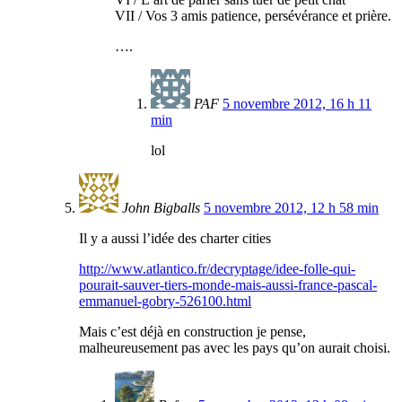
VII / Vos 3 amis patience, persévérance et prière.
….
PAF
5 novembre 2012, 16 h 11
min
lol
John Bigballs
5 novembre 2012, 12 h 58 min
Il y a aussi l’idée des charter cities
http://www.atlantico.fr/decryptage/idee-folle-qui-
pourait-sauver-tiers-monde-mais-aussi-france-pascal-
emmanuel-gobry-526100.html
Mais c’est déjà en construction je pense,
malheureusement pas avec les pays qu’on aurait choisi.