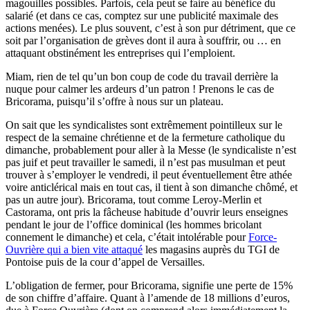
magouilles possibles. Parfois, cela peut se faire au bénéfice du
salarié (et dans ce cas, comptez sur une publicité maximale des
actions menées). Le plus souvent, c’est à son pur détriment, que ce
soit par l’organisation de grèves dont il aura à souffrir, ou … en
attaquant obstinément les entreprises qui l’emploient.
Miam, rien de tel qu’un bon coup de code du travail derrière la
nuque pour calmer les ardeurs d’un patron ! Prenons le cas de
Bricorama, puisqu’il s’offre à nous sur un plateau.
On sait que les syndicalistes sont extrêmement pointilleux sur le
respect de la semaine chrétienne et de la fermeture catholique du
dimanche, probablement pour aller à la Messe (le syndicaliste n’est
pas juif et peut travailler le samedi, il n’est pas musulman et peut
trouver à s’employer le vendredi, il peut éventuellement être athée
voire anticlérical mais en tout cas, il tient à son dimanche chômé, et
pas un autre jour). Bricorama, tout comme Leroy-Merlin et
Castorama, ont pris la fâcheuse habitude d’ouvrir leurs enseignes
pendant le jour de l’office dominical (les hommes bricolant
connement le dimanche) et cela, c’était intolérable pour
Force-
Ouvrière qui a bien vite attaqué
les magasins auprès du TGI de
Pontoise puis de la cour d’appel de Versailles.
L’obligation de fermer, pour Bricorama, signifie une perte de 15%
de son chiffre d’affaire. Quant à l’amende de 18 millions d’euros,