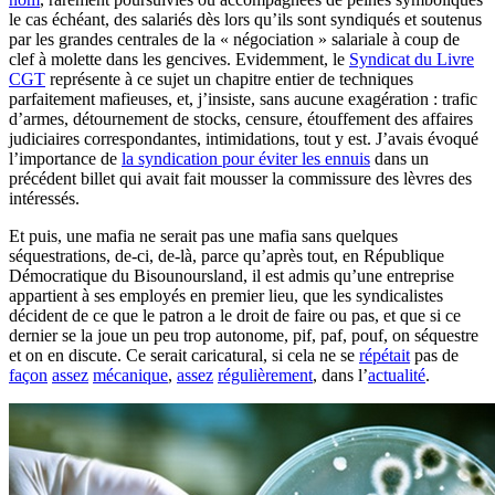
le cas échéant, des salariés dès lors qu’ils sont syndiqués et soutenus
par les grandes centrales de la « négociation » salariale à coup de
clef à molette dans les gencives. Evidemment, le
Syndicat du Livre
CGT
représente à ce sujet un chapitre entier de techniques
parfaitement mafieuses, et, j’insiste, sans aucune exagération : trafic
d’armes, détournement de stocks, censure, étouffement des affaires
judiciaires correspondantes, intimidations, tout y est. J’avais évoqué
l’importance de
la syndication pour éviter les ennuis
dans un
précédent billet qui avait fait mousser la commissure des lèvres des
intéressés.
Et puis, une mafia ne serait pas une mafia sans quelques
séquestrations, de-ci, de-là, parce qu’après tout, en République
Démocratique du Bisounoursland, il est admis qu’une entreprise
appartient à ses employés en premier lieu, que les syndicalistes
décident de ce que le patron a le droit de faire ou pas, et que si ce
dernier se la joue un peu trop autonome, pif, paf, pouf, on séquestre
et on en discute. Ce serait caricatural, si cela ne se
répétait
pas de
façon
assez
mécanique
,
assez
régulièrement
, dans l’
actualité
.