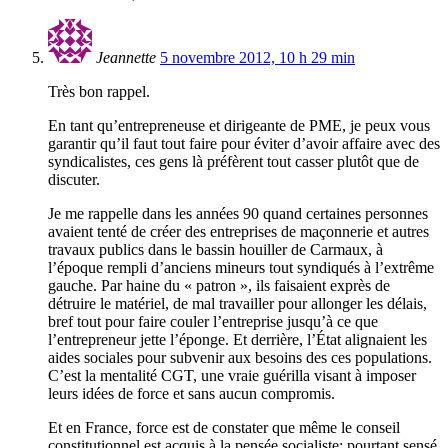
Jeannette
5 novembre 2012, 10 h 29 min
Très bon rappel.
En tant qu’entrepreneuse et dirigeante de PME, je peux vous
garantir qu’il faut tout faire pour éviter d’avoir affaire avec des
syndicalistes, ces gens là préfèrent tout casser plutôt que de
discuter.
Je me rappelle dans les années 90 quand certaines personnes
avaient tenté de créer des entreprises de maçonnerie et autres
travaux publics dans le bassin houiller de Carmaux, à
l’époque rempli d’anciens mineurs tout syndiqués à l’extrême
gauche. Par haine du « patron », ils faisaient exprès de
détruire le matériel, de mal travailler pour allonger les délais,
bref tout pour faire couler l’entreprise jusqu’à ce que
l’entrepreneur jette l’éponge. Et derrière, l’État alignaient les
aides sociales pour subvenir aux besoins des ces populations.
C’est la mentalité CGT, une vraie guérilla visant à imposer
leurs idées de force et sans aucun compromis.
Et en France, force est de constater que même le conseil
constitutionnel est acquis à la pensée socialiste: pourtant sensé