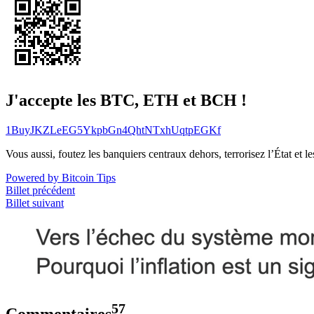
J'accepte les BTC, ETH et BCH !
1BuyJKZLeEG5YkpbGn4QhtNTxhUqtpEGKf
Vous aussi, foutez les banquiers centraux dehors, terrorisez l’État et 
Powered by Bitcoin Tips
Billet précédent
Billet suivant
57
Commentaires