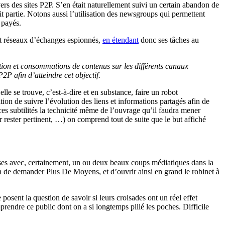
rs des sites P2P. S’en était naturellement suivi un certain abandon de
t partie. Notons aussi l’utilisation des newsgroups qui permettent
 payés.
s et réseaux d’échanges espionnés,
en étendant
donc ses tâches au
osition et consommations de contenus sur les différents canaux
P afin d’atteindre cet objectif.
elle se trouve, c’est-à-dire et en substance, faire un robot
tion de suivre l’évolution des liens et informations partagés afin de
 ces subtilités la technicité même de l’ouvrage qu’il faudra mener
r rester pertinent, …) on comprend tout de suite que le but affiché
enses avec, certainement, un ou deux beaux coups médiatiques dans la
on de demander Plus De Moyens, et d’ouvrir ainsi en grand le robinet à
osent la question de savoir si leurs croisades ont un réel effet
prendre ce public dont on a si longtemps pillé les poches. Difficile