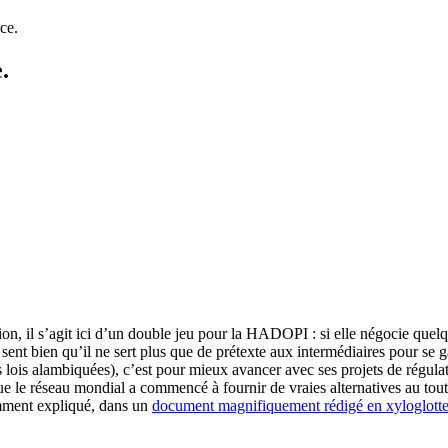
ce.
.
ion, il s’agit ici d’un double jeu pour la HADOPI : si elle négocie quelq
 sent bien qu’il ne sert plus que de prétexte aux intermédiaires pour se 
ois alambiquées), c’est pour mieux avancer avec ses projets de régulatio
le réseau mondial a commencé à fournir de vraies alternatives au tout à l’
cemment expliqué, dans un
document magnifiquement rédigé en xyloglott