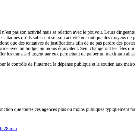
est pas son activité mais sa relation avec le pouvoir. Leurs dirigeants 
 attaques qu’ils subissent sur son activité ne sont que des moyens de pre
onc que des tentatives de justifications afin de ne pas perdre des postes
e forme avec un budget au moins équivalent. Seul changeront les têtes qui
tifier les transits d’argent par eux permettant de palper un maximum ains
our le contrôle de l’internet, la dépense publique et le soutien aux mai
ction que toutes ces agences plus ou moins publiques typiquement fran
h 28 min