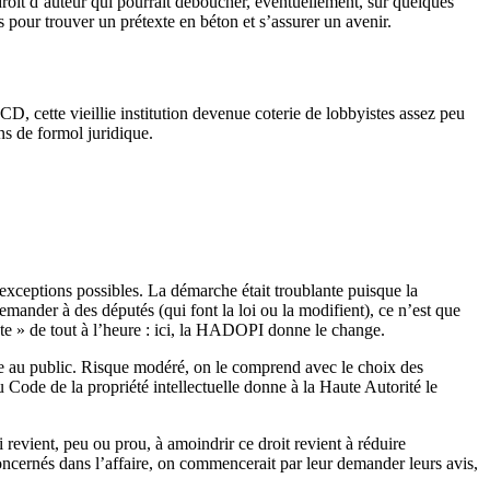
 droit d’auteur qui pourrait déboucher, éventuellement, sur quelques
 pour trouver un prétexte en béton et s’assurer un avenir.
D, cette vieillie institution devenue coterie de lobbyistes assez peu
ns de formol juridique.
 exceptions possibles. La démarche était troublante puisque la
nder à des députés (qui font la loi ou la modifient), ce n’est que
ente » de tout à l’heure : ici, la HADOPI donne le change.
able au public. Risque modéré, on le comprend avec le choix des
u Code de la propriété intellectuelle donne à la Haute Autorité le
vient, peu ou prou, à amoindrir ce droit revient à réduire
t concernés dans l’affaire, on commencerait par leur demander leurs avis,