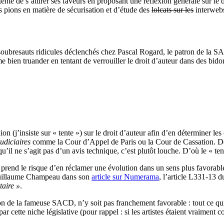
ente de s’attirer ses faveurs en proposant une réflexion générale sur le
 pions en matière de sécurisation et d’étude des
lolcats sur les
interwebs
soubresauts ridicules déclenchés chez Pascal Rogard, le patron de la SAC
 bien truander en tentant de verrouiller le droit d’auteur dans des bido
 (j’insiste sur « tente ») sur le droit d’auteur afin d’en déterminer les
judiciaires
comme la Cour d’Appel de Paris ou la Cour de Cassation. Dema
u’il ne s’agit pas d’un avis technique, c’est plutôt louche. D’où le « t
elle prend le risque d’en réclamer une évolution dans un sens plus favor
 Guillaume Champeau dans son
article sur Numerama
, l’article L331-13 d
taire »
.
e la fameuse SACD, n’y soit pas franchement favorable : tout ce qui re
 par cette niche législative (pour rappel : si les artistes étaient vraimen