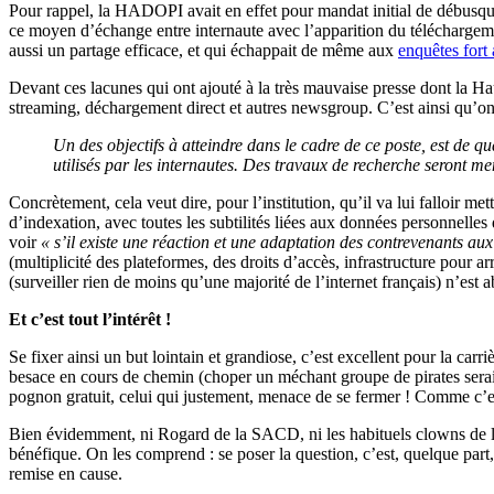
Pour rappel, la HADOPI avait en effet pour mandat initial de débusque
ce moyen d’échange entre internaute avec l’apparition du téléchargemen
aussi un partage efficace, et qui échappait de même aux
enquêtes fort
Devant ces lacunes qui ont ajouté à la très mauvaise presse dont la Hau
streaming, déchargement direct et autres newsgroup. C’est ainsi qu’o
Un des objectifs à atteindre dans le cadre de ce poste, est de qu
utilisés par les internautes. Des travaux de recherche seront m
Concrètement, cela veut dire, pour l’institution, qu’il va lui falloir met
d’indexation, avec toutes les subtilités liées aux données personnelles
voir
« s’il existe une réaction et une adaptation des contrevenants au
(multiplicité des plateformes, des droits d’accès, infrastructure pour 
(surveiller rien de moins qu’une majorité de l’internet français) n’es
Et c’est tout l’intérêt !
Se fixer ainsi un but lointain et grandiose, c’est excellent pour la c
besace en cours de chemin (choper un méchant groupe de pirates serait
pognon gratuit, celui qui justement, menace de se fermer ! Comme c
Bien évidemment, ni Rogard de la SACD, ni les habituels clowns de la pr
bénéfique. On les comprend : se poser la question, c’est, quelque part,
remise en cause.