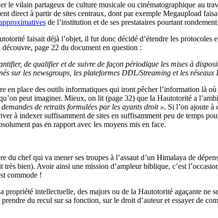
r le vilain partageux de culture musicale ou cinématographique au trave
t direct à partir de sites centraux, dont par exemple Megaupload faisai
 approximatives
de l’institution et de ses prestataires pourtant rondement
totorité faisait déjà l’objet, il fut donc décidé d’étendre les protocole
n découvre, page 22 du document en question :
antifier, de qualifier et de suivre de façon périodique les mises à disp
enés sur les newsgroups, les plateformes DDL/Streaming et les réseaux P2
tre en place des outils informatiques qui iront pêcher l’information là où 
 qu’on peut imaginer. Mieux, on lit (page 32) que la Hautotorité a l’ambi
x demandes de retraits formulées par les ayants droit »
. Si l’on ajoute à
arriver à indexer suffisamment de sites en suffisamment peu de temps pou
t absolument pas en rapport avec les moyens mis en face.
arrière du chef qui va mener ses troupes à l’assaut d’un Himalaya de dép
 très bien). Avoir ainsi une mission d’ampleur biblique, c’est l’occasi
’est commode !
opriété intellectuelle, des majors ou de la Hautotorité agaçante ne se p
 prendre du recul sur sa fonction, sur le droit d’auteur et essayer de com