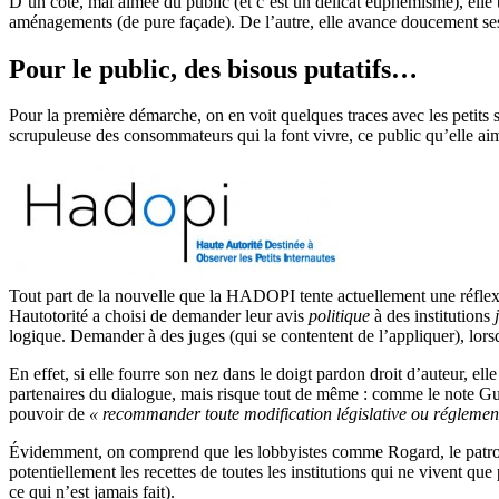
D’un côté, mal aimée du public (et c’est un délicat euphémisme), elle t
aménagements (de pure façade). De l’autre, elle avance doucement ses
Pour le public, des bisous putatifs…
Pour la première démarche, on en voit quelques traces avec les petits 
scrupuleuse des consommateurs qui la font vivre, ce public qu’elle aime
Tout part de la nouvelle que la HADOPI tente actuellement une réflexion
Hautotorité a choisi de demander leur avis
politique
à des institutions
logique. Demander à des juges (qui se contentent de l’appliquer), lorsq
En effet, si elle fourre son nez dans le doigt pardon droit d’auteur, 
partenaires du dialogue, mais risque tout de même : comme le note
pouvoir de
« recommander toute modification législative ou réglemen
Évidemment, on comprend que les lobbyistes comme Rogard, le patron d
potentiellement les recettes de toutes les institutions qui ne vivent que
ce qui n’est jamais fait).