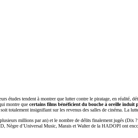
urs études tendent à montrer que lutter contre le piratage, en réalité, dété
qui montre que
certains films bénéficient du bouche à oreille induit 
it totalement insignifiant sur les revenus des salles de cinéma. La lutte
usieurs millions par an) et le nombre de délits finalement jugés (Dix ? 
SACD, Nègre d’Universal Music, Marais et Walter de la HADOPI ont encor