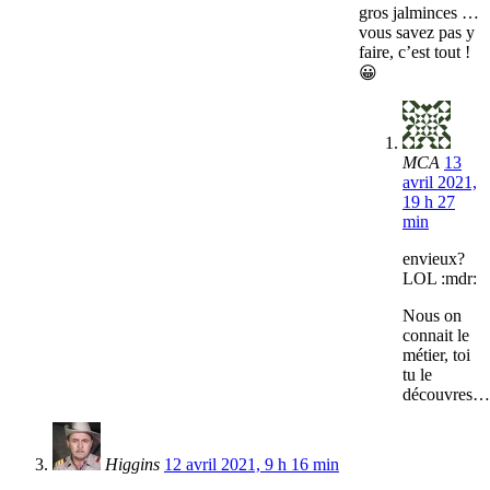
gros jalminces …
vous savez pas y
faire, c’est tout !
😀
MCA
13
avril 2021,
19 h 27
min
envieux?
LOL :mdr:
Nous on
connait le
métier, toi
tu le
découvres…
Higgins
12 avril 2021, 9 h 16 min