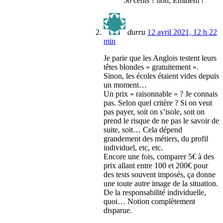
50 cents ? non, Eminem !
durru
12 avril 2021, 12 h 22
min
Je parie que les Anglois testent leurs
têtes blondes « gratuitement ».
Sinon, les écoles étaient vides depuis
un moment…
Un prix « raisonnable » ? Je connais
pas. Selon quel critère ? Si on veut
pas payer, soit on s’isole, soit on
prend le risque de ne pas le savoir de
suite, soit… Cela dépend
grandement des métiers, du profil
individuel, etc, etc.
Encore une fois, comparer 5€ à des
prix allant entre 100 et 200€ pour
des tests souvent imposés, ça donne
une toute autre image de la situation.
De la responsabilité individuelle,
quoi… Notion complètement
disparue.