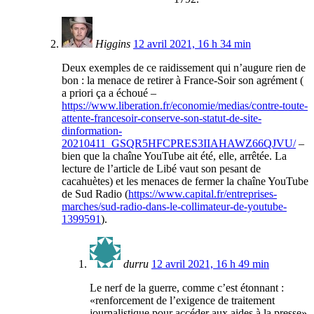
Higgins
12 avril 2021, 16 h 34 min
Deux exemples de ce raidissement qui n’augure rien de
bon : la menace de retirer à France-Soir son agrément (
a priori ça a échoué –
https://www.liberation.fr/economie/medias/contre-toute-
attente-francesoir-conserve-son-statut-de-site-
dinformation-
20210411_GSQR5HFCPRES3IIAHAWZ66QJVU/
–
bien que la chaîne YouTube ait été, elle, arrêtée. La
lecture de l’article de Libé vaut son pesant de
cacahuètes) et les menaces de fermer la chaîne YouTube
de Sud Radio (
https://www.capital.fr/entreprises-
marches/sud-radio-dans-le-collimateur-de-youtube-
1399591
).
durru
12 avril 2021, 16 h 49 min
Le nerf de la guerre, comme c’est étonnant :
«renforcement de l’exigence de traitement
journalistique pour accéder aux aides à la presse»