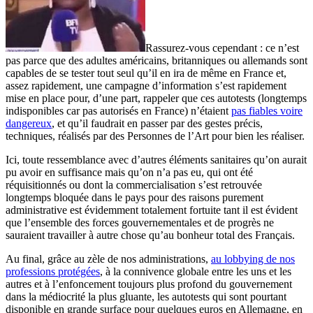
Rassurez-vous cependant : ce n’est
pas parce que des adultes américains, britanniques ou allemands sont
capables de se tester tout seul qu’il en ira de même en France et,
assez rapidement, une campagne d’information s’est rapidement
mise en place pour, d’une part, rappeler que ces autotests (longtemps
indisponibles car pas autorisés en France) n’étaient
pas fiables voire
dangereux
, et qu’il faudrait en passer par des gestes précis,
techniques, réalisés par des Personnes de l’Art pour bien les réaliser.
Ici, toute ressemblance avec d’autres éléments sanitaires qu’on aurait
pu avoir en suffisance mais qu’on n’a pas eu, qui ont été
réquisitionnés ou dont la commercialisation s’est retrouvée
longtemps bloquée dans le pays pour des raisons purement
administrative est évidemment totalement fortuite tant il est évident
que l’ensemble des forces gouvernementales et de progrès ne
sauraient travailler à autre chose qu’au bonheur total des Français.
Au final, grâce au zèle de nos administrations,
au lobbying de nos
professions protégées
, à la connivence globale entre les uns et les
autres et à l’enfoncement toujours plus profond du gouvernement
dans la médiocrité la plus gluante, les autotests qui sont pourtant
disponible en grande surface pour quelques euros en Allemagne, en