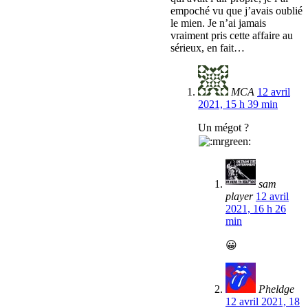
empoché vu que j’avais oublié
le mien. Je n’ai jamais
vraiment pris cette affaire au
sérieux, en fait…
MCA
12 avril
2021, 15 h 39 min
Un mégot ?
sam
player
12 avril
2021, 16 h 26
min
😀
Pheldge
12 avril 2021, 18