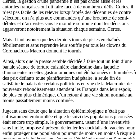
Certes, la gestion d’une pandémie n’est pas chose aisée et les
autorités françaises ont dû faire face à de nombreux défis. Certes, il
n’est pas facile de les relever lorsqu’après des décennies de contre-
sélection, on n’a plus aux commandes qu’une brochette de semi-
débiles et d’arrivistes sans le moindre scrupule dont les décisions
aggraveront notoirement la situation chaque semaine. Certes.
Mais il faut avouer que les derniers tours de pistes enchaînés
fébrilement et sans reprendre leur souffle par tous les clowns du
Coronacircus Macron donnent le tournis.
Ainsi, alors que la presse semble décidée à faire tout un foin d’une
banale séance de torture cuisinière clandestine dans laquelle
d’innocentes recettes gastronomiques ont été bafouées et humiliées à
des prix défiants toute planification budgétaire, à seule fin de
satisfaire le palais de certains politiciens en vue de la Macronie, de
nouveaux rebondissements attendent les Français dans leur espoir,
de plus en plus chimérique, d’un retour à une vie sinon normale au
moins passablement moins confinée.
Jugeant sans doute que la situation épidémiologique n’était pas
suffisamment embrouillée et que le suivi des populations picousées
était encore trop simple, le gouvernement, usant d’une inventivité
sans limite, propose à présent de tenter les cocktails de vaccins pour
enfin protéger une population pourtant de moins en moins à risque à
mesure que la belle saison s’avance, l’épidémie recule et l’immunité