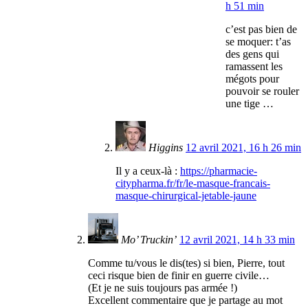
h 51 min
c’est pas bien de
se moquer: t’as
des gens qui
ramassent les
mégots pour
pouvoir se rouler
une tige …
Higgins
12 avril 2021, 16 h 26 min
Il y a ceux-là :
https://pharmacie-
citypharma.fr/fr/le-masque-francais-
masque-chirurgical-jetable-jaune
Mo’ Truckin’
12 avril 2021, 14 h 33 min
Comme tu/vous le dis(tes) si bien, Pierre, tout
ceci risque bien de finir en guerre civile…
(Et je ne suis toujours pas armée !)
Excellent commentaire que je partage au mot