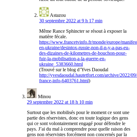
Astazou
30 septembre 2022 at 9 h 17 min
Même Rance Sphincter se résout à exposer la
matière fécale.
https://www.francetvinfo.fr/monde/europe/manifest
en-ukraine/desintox-russie-non-il-n-y-a-pas-eu-
des-dizaines-de-kilometres-de-bouchon-pour-
fuir-la-mobilisation-a-la-guerre-en-
ukraine_5383660.html
(Trouvé sur le blog d’Yves Daoudal
http://yvesdaoudal.hautetfort.com/archive/2022/0
france-info-6403761.html
)
Minou
29 septembre 2022 at 18 h 10 min
Surtout que les mobilisés pour le moment ce sont une
partie des réservistes, donc en toute logique des gens
qui ce sont volontairement engagé pour défendre le
pays. J’ai du mal à comprendre pour quelle raison des
gens non réservistes forcément non concernés par la