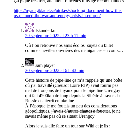
Ça pique très fort, attention. Pincettes d’usage recommandées.
https://nyadagbladet.se/utrikes/shocking-document-how-the-
us-planned-the-war-and-energy-crisis-in-europe/
Iskanderkul
29 septembre 2022 at 23 h 11 min
Où l’on retrouve nos amis écolos -sujets du billet-
comme chevilles ouvrières des manigances en cours…
sam player
30 septembre 2022 at 6 h 43 min
Cette histoire de pipe-line ça m’a rappelé qu’une boîte
où j’ai travaillé (Creusot-Loire RIP) avait fourni pas
mal de tronçons de tuyaux pour le pipe-line Urengoy
qui fait 4500km de long depuis la Sibérie à travers la
Russie et atterrit en ukraine.
À l’époque je me foutais un peu des considérations
géopolitiques,
j’avais d’autres chattes à fouetter
, je ne
savais même pas où se situait Urengoy
Alors je suis allé faire un tour sur Wiki et je lis :