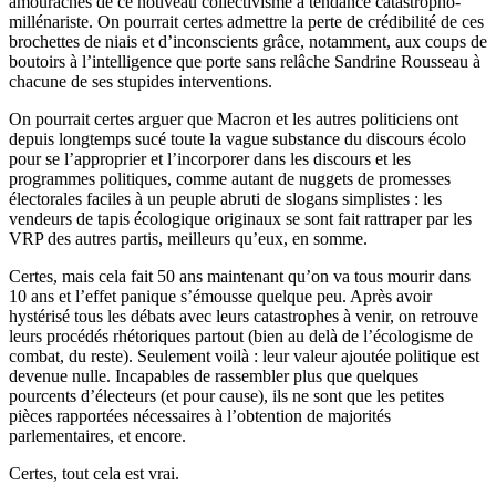
amourachés de ce nouveau collectivisme à tendance catastropho-
millénariste. On pourrait certes admettre la perte de crédibilité de ces
brochettes de niais et d’inconscients grâce, notamment, aux coups de
boutoirs à l’intelligence que porte sans relâche Sandrine Rousseau à
chacune de ses stupides interventions.
On pourrait certes arguer que Macron et les autres politiciens ont
depuis longtemps sucé toute la vague substance du discours écolo
pour se l’approprier et l’incorporer dans les discours et les
programmes politiques, comme autant de nuggets de promesses
électorales faciles à un peuple abruti de slogans simplistes : les
vendeurs de tapis écologique originaux se sont fait rattraper par les
VRP des autres partis, meilleurs qu’eux, en somme.
Certes, mais cela fait 50 ans maintenant qu’on va tous mourir dans
10 ans et l’effet panique s’émousse quelque peu. Après avoir
hystérisé tous les débats avec leurs catastrophes à venir, on retrouve
leurs procédés rhétoriques partout (bien au delà de l’écologisme de
combat, du reste). Seulement voilà : leur valeur ajoutée politique est
devenue nulle. Incapables de rassembler plus que quelques
pourcents d’électeurs (et pour cause), ils ne sont que les petites
pièces rapportées nécessaires à l’obtention de majorités
parlementaires, et encore.
Certes, tout cela est vrai.