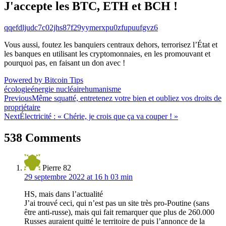
J'accepte les BTC, ETH et BCH !
qqefdljudc7c02jhs87f29yymerxpu0zfupuufgvz6
Vous aussi, foutez les banquiers centraux dehors, terrorisez l’État et
les banques en utilisant les cryptomonnaies, en les promouvant et
pourquoi pas, en faisant un don avec !
Powered by Bitcoin Tips
écologie
énergie nucléaire
humanisme
Navigation
Previous
Même squatté, entretenez votre bien et oubliez vos droits de
propriétaire
de
Next
Électricité : « Chérie, je crois que ça va couper ! »
l’article
538 Comments
Pierre 82
29 septembre 2022 at 16 h 03 min
HS, mais dans l’actualité
J’ai trouvé ceci, qui n’est pas un site très pro-Poutine (sans
être anti-russe), mais qui fait remarquer que plus de 260.000
Russes auraient quitté le territoire de puis l’annonce de la