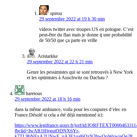
spirou
29 septembre 2022 at 19 h 30 min
videos twitter avec troupes US en pologne. C’est
peut-être du flan mais je donne tj une probabilité
de 50/50 que ça parte en vrille
Aristarkke
29 septembre 2022 at 22 h 21 min
Genre les pessimistes qui se sont retrouvés à New York
et les optimistes à Auschwitz ou Dachau ?
baretous
29 septembre 2022 at 18 h 16 min
dans la même ambiance, voila pour les coupures d’elec en
France.Désolé si cela a été déjà mentionné ici:
https://www.legifrance.gouv.fr/jorf/id/JORFTEXT0000463311
fbclid=IwAR1HjrguiODNX6Yr-
k7TL9bNFxA2UNwF_uA3F1ual6OzN3hwOoWywjaOe28