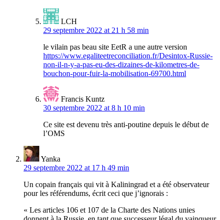
LCH
29 septembre 2022 at 21 h 58 min
le vilain pas beau site EetR a une autre version
https://www.egaliteetreconciliation.fr/Desintox-Russie-
non-il-n-y-a-pas-eu-des-dizaines-de-kilometres-de-
bouchon-pour-fuir-la-mobilisation-69700.html
Francis Kuntz
30 septembre 2022 at 8 h 10 min
Ce site est devenu très anti-poutine depuis le début de
l’OMS
Yanka
29 septembre 2022 at 17 h 49 min
Un copain français qui vit à Kaliningrad et a été observateur
pour les référendums, écrit ceci que j’ignorais :
« Les articles 106 et 107 de la Charte des Nations unies
donnent à la Russie, en tant que successeur légal du vainqueur