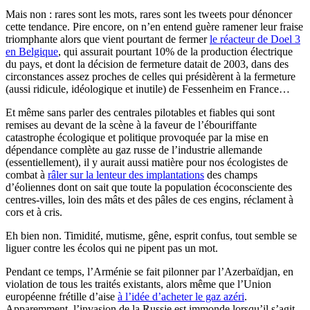
Mais non : rares sont les mots, rares sont les tweets pour dénoncer
cette tendance. Pire encore, on n’en entend guère ramener leur fraise
triomphante alors que vient pourtant de fermer
le réacteur de Doel 3
en Belgique
, qui assurait pourtant 10% de la production électrique
du pays, et dont la décision de fermeture datait de 2003, dans des
circonstances assez proches de celles qui présidèrent à la fermeture
(aussi ridicule, idéologique et inutile) de Fessenheim en France…
Et même sans parler des centrales pilotables et fiables qui sont
remises au devant de la scène à la faveur de l’ébouriffante
catastrophe écologique et politique provoquée par la mise en
dépendance complète au gaz russe de l’industrie allemande
(essentiellement), il y aurait aussi matière pour nos écologistes de
combat à
râler sur la lenteur des implantations
des champs
d’éoliennes dont on sait que toute la population écoconsciente des
centres-villes, loin des mâts et des pâles de ces engins, réclament à
cors et à cris.
Eh bien non. Timidité, mutisme, gêne, esprit confus, tout semble se
liguer contre les écolos qui ne pipent pas un mot.
Pendant ce temps, l’Arménie se fait pilonner par l’Azerbaïdjan, en
violation de tous les traités existants, alors même que l’Union
européenne frétille d’aise
à l’idée d’acheter le gaz azéri
.
Apparemment, l’invasion de la Russie est immonde lorsqu’il s’agit