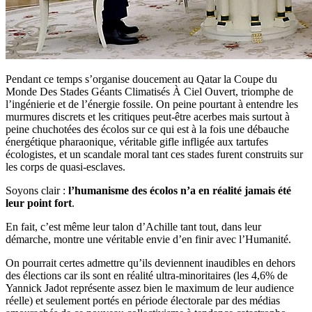
Pendant ce temps s’organise doucement au Qatar la Coupe du
Monde Des Stades Géants Climatisés À Ciel Ouvert, triomphe de
l’ingénierie et de l’énergie fossile. On peine pourtant à entendre les
murmures discrets et les critiques peut-être acerbes mais surtout à
peine chuchotées des écolos sur ce qui est à la fois une débauche
énergétique pharaonique, véritable gifle infligée aux tartufes
écologistes, et un scandale moral tant ces stades furent construits sur
les corps de quasi-esclaves.
Soyons clair :
l’humanisme des écolos n’a en réalité jamais été
leur point fort
.
En fait, c’est même leur talon d’Achille tant tout, dans leur
démarche, montre une véritable envie d’en finir avec l’Humanité.
On pourrait certes admettre qu’ils deviennent inaudibles en dehors
des élections car ils sont en réalité ultra-minoritaires (les 4,6% de
Yannick Jadot représente assez bien le maximum de leur audience
réelle) et seulement portés en période électorale par des médias