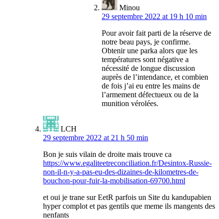
Minou
29 septembre 2022 at 19 h 10 min
Pour avoir fait parti de la réserve de
notre beau pays, je confirme.
Obtenir une parka alors que les
températures sont négative a
nécessité de longue discussion
auprès de l’intendance, et combien
de fois j’ai eu entre les mains de
l’armement défectueux ou de la
munition vérolées.
LCH
29 septembre 2022 at 21 h 50 min
Bon je suis vilain de droite mais trouve ca
https://www.egaliteetreconciliation.fr/Desintox-Russie-
non-il-n-y-a-pas-eu-des-dizaines-de-kilometres-de-
bouchon-pour-fuir-la-mobilisation-69700.html
et oui je trane sur EetR parfois un Site du kandupabien
hyper complot et pas gentils que meme ils mangents des
nenfants