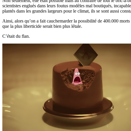
Non seulement, elle était possible mais au contraire de tout le bric-à-
scientistes englués dans leurs foutus modèles mal boutiqués, incapab
plantés dans les grandes largeurs pour le climat, ils se sont aussi con
Ainsi, alors qu’on a fait cauchemarder la possibilité de 400.000 morts e
que la plus liberticide serait bien plus létale.
C’était du flan.