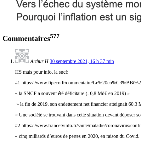
577
Commentaires
Arthur H
30 septembre 2021, 16 h 37 min
HS mais pour info, la sncf:
#1 https:/ /www.fipeco.fr/commentaire/Le%20co%C3%BB
« la SNCF a souvent été déficitaire (- 0,8 Md€ en 2019) »
» la fin de 2019, son endettement net financier atteignait 60,3
« Une société se trouvant dans cette situation devant déposer 
#2 https:/ /www.francetvinfo.fr/sante/maladie/coronavirus/con
« cinq milliards d’euros de pertes en 2020, en raison du Covid