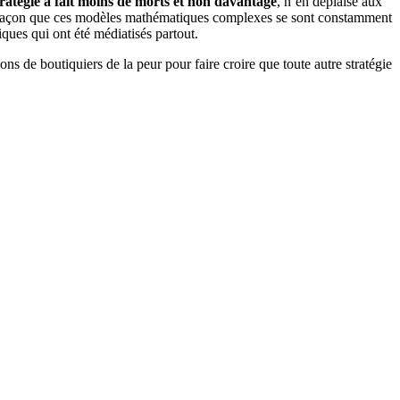
tratégie a fait moins de morts et non davantage
, n’en déplaise aux
ême façon que ces modèles mathématiques complexes se sont constamment
iques qui ont été médiatisés partout.
ons de boutiquiers de la peur pour faire croire que toute autre stratégie