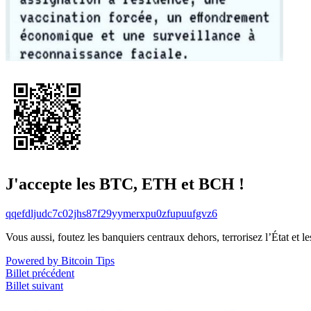
J'accepte les BTC, ETH et BCH !
qqefdljudc7c02jhs87f29yymerxpu0zfupuufgvz6
Vous aussi, foutez les banquiers centraux dehors, terrorisez l’État et 
Powered by Bitcoin Tips
Billet précédent
Billet suivant