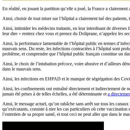
En réalité, en jouant la partition qu’elle a joué, la France a clairement
Ainsi, choisir de tout miser sur l’hôpital a clairement tué des patients,
Ainsi, intimider les médecins traitants, en leur interdisant de diverses 
leur dire « rentrez chez vous et prenez du Doliprane, n’appelez les se
Ainsi, la performance lamentable de l’hôpital public en termes d’infe
mauvais sens. Du reste, les infections contractées à l’hôpital sont pro
problème, et comprendre que l’hôpital public français constitue un da
Ainsi, le choix de l’intubation précoce, voire abusive et d’ailleurs dén
dans le mauvais sens.
Ainsi, les infections en EHPAD et le manque de ségrégation des Covids
Ainsi, les confinements ont entraîné directement et indirectement de n
jamais été prises à de telles échelles, a été déterminante et
a directemen
Ainsi, le message actuel, qu’on rabâche sans arrêt sur tous les canaux
qu’exécutants, consiste à nier les cas particuliers où cette vaccination e
l’entretien de sa propre santé, et tout ceci ne peut aller que dans le ma