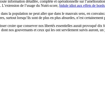
ute information détaillée, complète et opérationnelle sur l’amélioratio
s. L’extension de l’usage du Nutri-score,
bidule idiot aux effets de bords
dans la population ne peut aller que dans le mauvais sens, en convainca
res, surtout lorsqu’ils sont de plus en plus absurdes, n’est certainement
isser croire que conserver nos libertés essentielles aurait provoqué dix f
s, dont nos gouvernants et ceux qui les ont servilement suivis auront, un