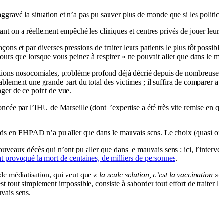
 aggravé la situation et n’a pas pu sauver plus de monde que si les politic
 tant on a réellement empêché les cliniques et centres privés de jouer leur 
façons et par diverses pressions de traiter leurs patients le plus tôt poss
cours que lorsque vous peinez à respirer » ne pouvait aller que dans le 
ctions nosocomiales, problème profond déjà décrié depuis de nombreuses 
bablement une grande part du total des victimes ; il suffira de comparer 
nger de ce point de vue.
oncée par l’IHU de Marseille (dont l’expertise a été très vite remise en q
 en EHPAD n’a pu aller que dans le mauvais sens. Le choix (quasi offic
ouveaux décès qui n’ont pu aller que dans le mauvais sens : ici, l’inter
t provoqué la mort de centaines, de milliers de personnes
.
 de médiatisation, qui veut que
« la seule solution, c’est la vaccination »
st tout simplement impossible, consiste à saborder tout effort de traiter l
uvais sens.