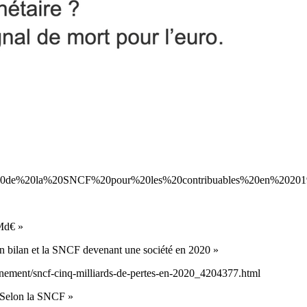
t%20de%20la%20SNCF%20pour%20les%20contribuables%20en%20201
 Md€ »
son bilan et la SNCF devenant une société en 2020 »
finement/sncf-cinq-milliards-de-pertes-en-2020_4204377.html
. Selon la SNCF »