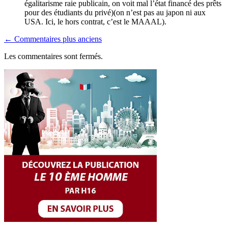
égalitarisme raie publicain, on voit mal l’état financé des prêts
pour des étudiants du privé)(on n’est pas au japon ni aux
USA. Ici, le hors contrat, c’est le MAAAL).
Navigation
← Commentaires plus anciens
dans
Les commentaires sont fermés.
les
commentaires