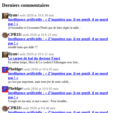
Derniers commentaires
Ryan
9 août 2026 at 10 h 38 min
Intelligence artificielle : « Z’inquiétez pas, il est gentil, il ne mord
pas ! »
@Aristarkke et Grosminet Plutôt que de faire régler la taille...
CPB33
9 août 2026 at 10 h 23 min
Intelligence artificielle : « Z’inquiétez pas, il est gentil, il ne mord
pas ! »
installé mais que dalle !!!
Ryan
9 août 2026 at 10 h 21 min
Le carnet de bal du docteur Fauci
En même temps, Merz & Co coulent l'Allemagne avec leur...
Pheldge
9 août 2026 at 10 h 05 min
Intelligence artificielle : « Z’inquiétez pas, il est gentil, il ne mord
pas ! »
ça c'est pas important, mais mon jeu de mots subtil,...
Pheldge
9 août 2026 at 10 h 03 min
Intelligence artificielle : « Z’inquiétez pas, il est gentil, il ne mord
pas ! »
Google est ton ami, et moi z-aussi : Pour installer...
CPB33
9 août 2026 at 9 h 40 min
Intelligence artificielle : « Z’inquiétez pas, il est gentil, il ne mord