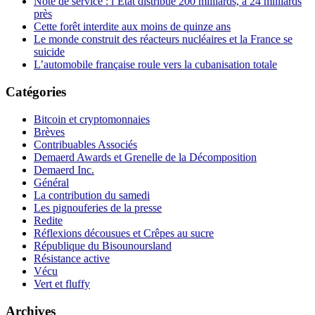
Note de service : l’État distribue 200 milliards, à 24 milliards
près
Cette forêt interdite aux moins de quinze ans
Le monde construit des réacteurs nucléaires et la France se
suicide
L’automobile française roule vers la cubanisation totale
Catégories
Bitcoin et cryptomonnaies
Brèves
Contribuables Associés
Demaerd Awards et Grenelle de la Décomposition
Demaerd Inc.
Général
La contribution du samedi
Les pignouferies de la presse
Redite
Réflexions décousues et Crêpes au sucre
République du Bisounoursland
Résistance active
Vécu
Vert et fluffy
Archives