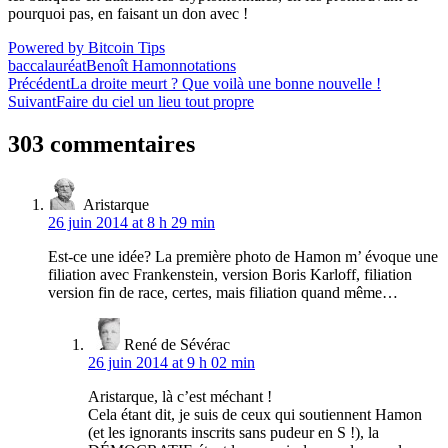
pourquoi pas, en faisant un don avec !
Powered by Bitcoin Tips
baccalauréat
Benoît Hamon
notations
Navigation
Précédent
La droite meurt ? Que voilà une bonne nouvelle !
Suivant
Faire du ciel un lieu tout propre
de
l’article
303 commentaires
Aristarque
26 juin 2014 at 8 h 29 min
Est-ce une idée? La première photo de Hamon m’ évoque une
filiation avec Frankenstein, version Boris Karloff, filiation
version fin de race, certes, mais filiation quand même…
René de Sévérac
26 juin 2014 at 9 h 02 min
Aristarque, là c’est méchant !
Cela étant dit, je suis de ceux qui soutiennent Hamon
(et les ignorants inscrits sans pudeur en S !), la