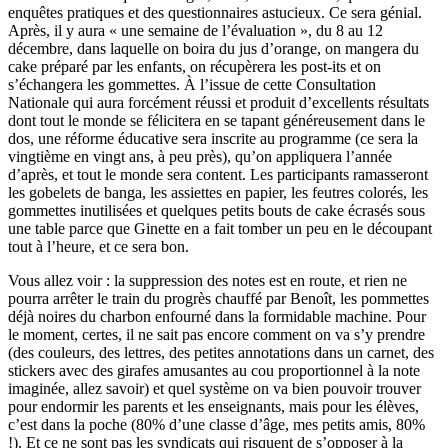
enquêtes pratiques et des questionnaires astucieux. Ce sera génial.
Après, il y aura « une semaine de l’évaluation », du 8 au 12
décembre, dans laquelle on boira du jus d’orange, on mangera du
cake préparé par les enfants, on récupèrera les post-its et on
s’échangera les gommettes. À l’issue de cette Consultation
Nationale qui aura forcément réussi et produit d’excellents résultats
dont tout le monde se félicitera en se tapant généreusement dans le
dos, une réforme éducative sera inscrite au programme (ce sera la
vingtième en vingt ans, à peu près), qu’on appliquera l’année
d’après, et tout le monde sera content. Les participants ramasseront
les gobelets de banga, les assiettes en papier, les feutres colorés, les
gommettes inutilisées et quelques petits bouts de cake écrasés sous
une table parce que Ginette en a fait tomber un peu en le découpant
tout à l’heure, et ce sera bon.
Vous allez voir : la suppression des notes est en route, et rien ne
pourra arrêter le train du progrès chauffé par Benoît, les pommettes
déjà noires du charbon enfourné dans la formidable machine. Pour
le moment, certes, il ne sait pas encore comment on va s’y prendre
(des couleurs, des lettres, des petites annotations dans un carnet, des
stickers avec des girafes amusantes au cou proportionnel à la note
imaginée, allez savoir) et quel système on va bien pouvoir trouver
pour endormir les parents et les enseignants, mais pour les élèves,
c’est dans la poche (80% d’une classe d’âge, mes petits amis, 80%
!). Et ce ne sont pas les syndicats qui risquent de s’opposer à la