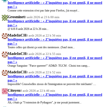
Intelligence artificielle : « Z’inquiétez pas, il est gentil, il ne mord
pas ! »
Comme cette extension n'est pas faite pour Firefox, j'ai essayé...
Grosminet
8 août 2026 at 23 h 00 min
Intelligence artificielle : « Z’inquiétez pas, il est gentil, il ne mord
pas ! »
@ h16 8 août 2026 at 22 h 26 min...
MadeInCH
8 août 2026 at 22 h 56 min
Intelligence artificielle : « Z’inquiétez pas, il est gentil, il ne mord
pas ! »
Toutes celles qui disent ça sont des menteuses. (Sauf mon...
MadeInCH
8 août 2026 at 22 h 55 min
Intelligence artificielle : « Z’inquiétez pas, il est gentil, il ne mord
pas ! »
Orange Sanguine: "Parce queeeee!" AD&D: TGCM . Choisi ton camp,...
MadeInCH
8 août 2026 at 22 h 52 min
Intelligence artificielle : « Z’inquiétez pas, il est gentil, il ne mord
pas ! »
Impossible! Ceusséselles zissus de l'immigration ne peuvent être méchants! ....
Citoyen
8 août 2026 at 22 h 46 min
Intelligence artificielle : « Z’inquiétez pas, il est gentil, il ne mord
pas ! »
Ah, c'était ça "l’extension de Pythagore", je me posait justement...