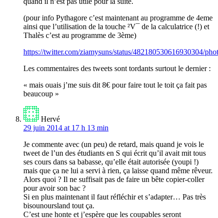
quand il n’est pas utile pour la suite.
(pour info Pythagore c’est maintenant au programme de 4eme
ainsi que l’utilisation de la touche ²V¯ de la calculatrice (!) et
Thalès c’est au programme de 3ème)
https://twitter.com/ziamysuns/status/482180530616930304/pho
Les commentaires des tweets sont tordants surtout le dernier :
« mais ouais j’me suis dit 8€ pour faire tout le toit ça fait pas
beaucoup »
Hervé
29 juin 2014 at 17 h 13 min
Je commente avec (un peu) de retard, mais quand je vois le
tweet de l’un des étudiants en S qui écrit qu’il avait mit tous
ses cours dans sa babasse, qu’elle était autorisée (youpi !)
mais que ça ne lui a servi à rien, ça laisse quand même rêveur.
Alors quoi ? Il ne suffisait pas de faire un bête copier-coller
pour avoir son bac ?
Si en plus maintenant il faut réfléchir et s’adapter… Pas très
bisounoursland tout ça.
C’est une honte et j’espère que les coupables seront