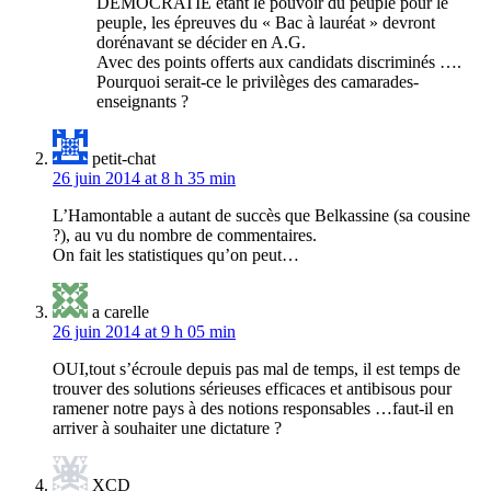
DÉMOCRATIE étant le pouvoir du peuple pour le
peuple, les épreuves du « Bac à lauréat » devront
dorénavant se décider en A.G.
Avec des points offerts aux candidats discriminés ….
Pourquoi serait-ce le privilèges des camarades-
enseignants ?
petit-chat
26 juin 2014 at 8 h 35 min
L’Hamontable a autant de succès que Belkassine (sa cousine
?), au vu du nombre de commentaires.
On fait les statistiques qu’on peut…
a carelle
26 juin 2014 at 9 h 05 min
OUI,tout s’écroule depuis pas mal de temps, il est temps de
trouver des solutions sérieuses efficaces et antibisous pour
ramener notre pays à des notions responsables …faut-il en
arriver à souhaiter une dictature ?
XCD