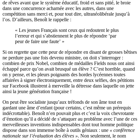
de rêves avant que le système éducatif, froid et sans pitié, le broie
dans une concurrence acharnée avec les autres, dans une
compétition sans merci et, pour tout dire, ultranéolibérale jusqu’à
l’os. D’ailleurs, Benoît le rappelle :
« Les jeunes Français sont ceux qui redoutent le plus
l’erreur et qui s’abstiennent le plus de répondre ‘par
peur de faire une faute’ »
Si on regrette que cette peur de répondre en disant de grosses bêtises
ne perdure pas une fois devenu ministre, on doit s’interroger :
combien de prix Nobel, combien de médailles Fields nous ont ainsi
échappé parce qu’on avait brusqué un élève ? C’est horrible, quand
on y pense, et les pleurs poignants des hordes lycéennes toutes
affairées à signer électroniquement, entre deux selfies, des pétitions
sur Facebook illustrent à merveille la détresse dans laquelle on jette
ainsi la jeune génération française !
On peut être socialiste jusqu’aux tréfonds de son âme tout en
gardant une âme d’enfant (pour certains, c’est même un prérequis
indécrottable). Benoît n’en pouvait plus et c’est la voix chevrotante
d’émotion qu’il a décidé de s’attaquer au problème avec l’une de ces
merveilleuses inventions indispensables dont tout homme politique
dispose dans son immense boîte à outils géniaux : une
« conférence
nationale sur l’évaluation des élèves »
. Non seulement, le nom