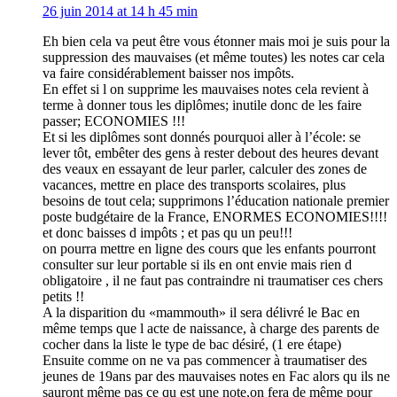
26 juin 2014 at 14 h 45 min
Eh bien cela va peut être vous étonner mais moi je suis pour la
suppression des mauvaises (et même toutes) les notes car cela
va faire considérablement baisser nos impôts.
En effet si l on supprime les mauvaises notes cela revient à
terme à donner tous les diplômes; inutile donc de les faire
passer; ECONOMIES !!!
Et si les diplômes sont donnés pourquoi aller à l’école: se
lever tôt, embêter des gens à rester debout des heures devant
des veaux en essayant de leur parler, calculer des zones de
vacances, mettre en place des transports scolaires, plus
besoins de tout cela; supprimons l’éducation nationale premier
poste budgétaire de la France, ENORMES ECONOMIES!!!!
et donc baisses d impôts ; et pas qu un peu!!!
on pourra mettre en ligne des cours que les enfants pourront
consulter sur leur portable si ils en ont envie mais rien d
obligatoire , il ne faut pas contraindre ni traumatiser ces chers
petits !!
A la disparition du «mammouth» il sera délivré le Bac en
même temps que l acte de naissance, à charge des parents de
cocher dans la liste le type de bac désiré, (1 ere étape)
Ensuite comme on ne va pas commencer à traumatiser des
jeunes de 19ans par des mauvaises notes en Fac alors qu ils ne
sauront même pas ce qu est une note,on fera de même pour