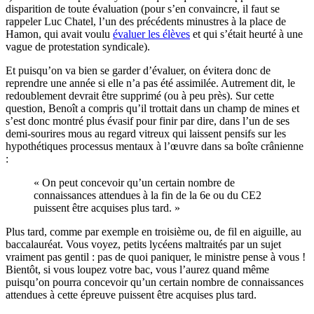
disparition de toute évaluation (pour s’en convaincre, il faut se
rappeler Luc Chatel, l’un des précédents minustres à la place de
Hamon, qui avait voulu
évaluer les élèves
et qui s’était heurté à une
vague de protestation syndicale).
Et puisqu’on va bien se garder d’évaluer, on évitera donc de
reprendre une année si elle n’a pas été assimilée. Autrement dit, le
redoublement devrait être supprimé (ou à peu près). Sur cette
question, Benoît a compris qu’il trottait dans un champ de mines et
s’est donc montré plus évasif pour finir par dire, dans l’un de ses
demi-sourires mous au regard vitreux qui laissent pensifs sur les
hypothétiques processus mentaux à l’œuvre dans sa boîte crânienne
:
« On peut concevoir qu’un certain nombre de
connaissances attendues à la fin de la 6e ou du CE2
puissent être acquises plus tard. »
Plus tard, comme par exemple en troisième ou, de fil en aiguille, au
baccalauréat. Vous voyez, petits lycéens maltraités par un sujet
vraiment pas gentil : pas de quoi paniquer, le ministre pense à vous !
Bientôt, si vous loupez votre bac, vous l’aurez quand même
puisqu’on pourra concevoir qu’un certain nombre de connaissances
attendues à cette épreuve puissent être acquises plus tard.