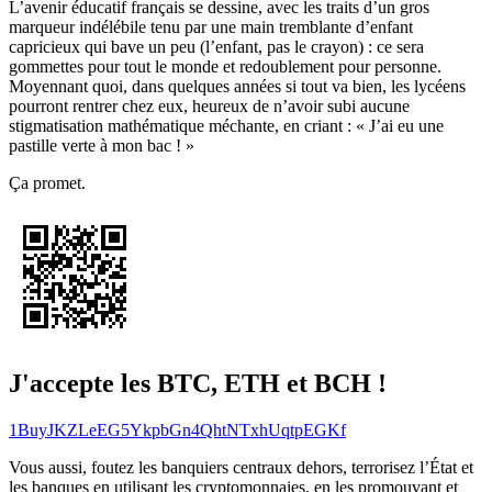
L’avenir éducatif français se dessine, avec les traits d’un gros
marqueur indélébile tenu par une main tremblante d’enfant
capricieux qui bave un peu (l’enfant, pas le crayon) : ce sera
gommettes pour tout le monde et redoublement pour personne.
Moyennant quoi, dans quelques années si tout va bien, les lycéens
pourront rentrer chez eux, heureux de n’avoir subi aucune
stigmatisation mathématique méchante, en criant : « J’ai eu une
pastille verte à mon bac ! »
Ça promet.
J'accepte les BTC, ETH et BCH !
1BuyJKZLeEG5YkpbGn4QhtNTxhUqtpEGKf
Vous aussi, foutez les banquiers centraux dehors, terrorisez l’État et
les banques en utilisant les cryptomonnaies, en les promouvant et