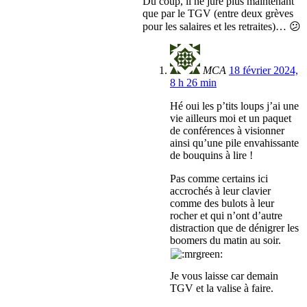
Du coup, il ne jure plus maintenant
que par le TGV (entre deux grèves
pour les salaires et les retraites)… 😕
MCA
18 février 2024,
8 h 26 min
Hé oui les p’tits loups j’ai une
vie ailleurs moi et un paquet
de conférences à visionner
ainsi qu’une pile envahissante
de bouquins à lire !
Pas comme certains ici
accrochés à leur clavier
comme des bulots à leur
rocher et qui n’ont d’autre
distraction que de dénigrer les
boomers du matin au soir.
Je vous laisse car demain
TGV et la valise à faire.