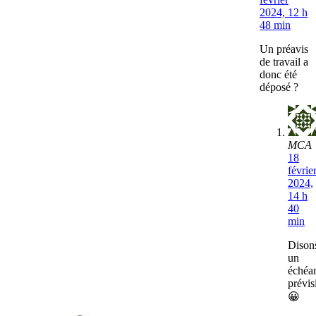
2024, 12 h
48 min
Un préavis
de travail a
donc été
déposé ?
MCA
18
févrie
2024,
14 h
40
min
Dison
un
échéa
prévi
😀