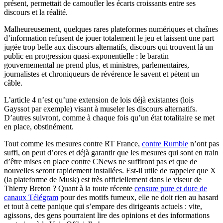
présent, permettait de camoufler les écarts croissants entre ses
discours et la réalité.
Malheureusement, quelques rares plateformes numériques et chaînes
d’information refusent de jouer totalement le jeu et laissent une part
jugée trop belle aux discours alternatifs, discours qui trouvent là un
public en progression quasi-exponentielle : le baratin
gouvernemental ne prend plus, et ministres, parlementaires,
journalistes et chroniqueurs de révérence le savent et pètent un
câble.
L’article 4 n’est qu’une extension de lois déjà existantes (lois
Gayssot par exemple) visant à museler les discours alternatifs.
D’autres suivront, comme à chaque fois qu’un état totalitaire se met
en place, obstinément.
Tout comme les mesures contre RT France,
contre Rumble
n’ont pas
suffi, on peut d’ores et déjà garantir que les mesures qui sont en train
d’être mises en place contre CNews ne suffiront pas et que de
nouvelles seront rapidement installées. Est-il utile de rappeler que X
(la plateforme de Musk) est très officiellement dans le viseur de
Thierry Breton ? Quant à la toute récente
censure pure et dure de
canaux Télégram
pour des motifs fumeux, elle ne doit rien au hasard
et tout à cette panique qui s’empare des dirigeants actuels : vite,
agissons, des gens pourraient lire des opinions et des informations