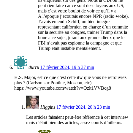
ils enquetent sur ces gens. Nous la CIA on ne
peut rien faire car ce sont descitoyens aux US,
mais c’est votre boulot de voir ce qu’il y a.
A l’epoque j’ecoutais encore NPR (radio-woke).
J’avais entendu Schiff, un bien integre
representant californien en charge d’un commite
sur la securite au congres, trainer Trump dans la
boue a ce sujet, jurant aux grands dieux que le
FBI n’avait pas espionne la campagne et que
Trump etait instable mentalement.
durru
17 février 2024, 19 h 37 min
H.S. Major, est-ce que c’est cette itw que vous ne retrouviez
plus ? (Carlson sur Poutine, Moscou, etc)
https: //www.youtube.com/watch?v=Qzlt1VVBcg8
Higgins
17 février 2024, 20 h 23 min
Les articles faisaient peut-être référence à cet interview
mais c’était bien des articles, assez courts d’ailleurs.