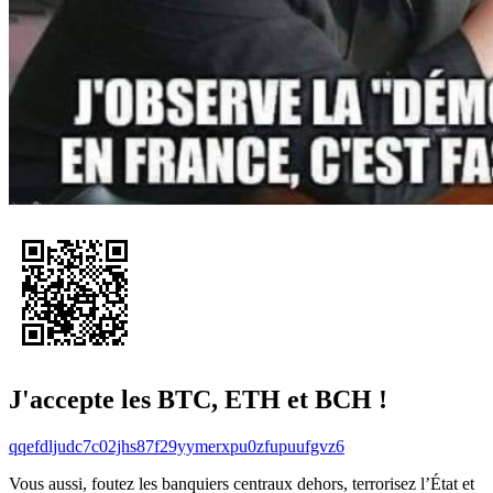
J'accepte les BTC, ETH et BCH !
qqefdljudc7c02jhs87f29yymerxpu0zfupuufgvz6
Vous aussi, foutez les banquiers centraux dehors, terrorisez l’État et