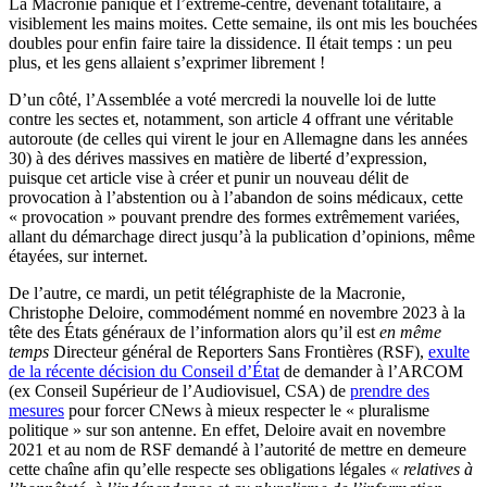
La Macronie panique et l’extrême-centre, devenant totalitaire, a
visiblement les mains moites. Cette semaine, ils ont mis les bouchées
doubles pour enfin faire taire la dissidence. Il était temps : un peu
plus, et les gens allaient s’exprimer librement !
D’un côté, l’Assemblée a voté mercredi la nouvelle loi de lutte
contre les sectes et, notamment, son article 4 offrant une véritable
autoroute (de celles qui virent le jour en Allemagne dans les années
30) à des dérives massives en matière de liberté d’expression,
puisque cet article vise à créer et punir un nouveau délit de
provocation à l’abstention ou à l’abandon de soins médicaux, cette
« provocation » pouvant prendre des formes extrêmement variées,
allant du démarchage direct jusqu’à la publication d’opinions, même
étayées, sur internet.
De l’autre, ce mardi, un petit télégraphiste de la Macronie,
Christophe Deloire, commodément nommé en novembre 2023 à la
tête des États généraux de l’information alors qu’il est
en même
temps
Directeur général de Reporters Sans Frontières (RSF),
exulte
de la récente décision du Conseil d’État
de demander à l’ARCOM
(ex Conseil Supérieur de l’Audiovisuel, CSA) de
prendre des
mesures
pour forcer CNews à mieux respecter le « pluralisme
politique » sur son antenne. En effet, Deloire avait en novembre
2021 et au nom de RSF demandé à l’autorité de mettre en demeure
cette chaîne afin qu’elle respecte ses obligations légales
« relatives à