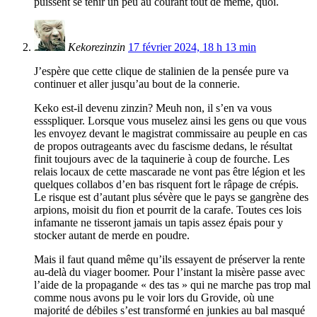
puissent se tenir un peu au courant tout de meme, quoi.
Kekorezinzin
17 février 2024, 18 h 13 min
J’espère que cette clique de stalinien de la pensée pure va
continuer et aller jusqu’au bout de la connerie.
Keko est-il devenu zinzin? Meuh non, il s’en va vous
essspliquer. Lorsque vous muselez ainsi les gens ou que vous
les envoyez devant le magistrat commissaire au peuple en cas
de propos outrageants avec du fascisme dedans, le résultat
finit toujours avec de la taquinerie à coup de fourche. Les
relais locaux de cette mascarade ne vont pas être légion et les
quelques collabos d’en bas risquent fort le râpage de crépis.
Le risque est d’autant plus sévère que le pays se gangrène des
arpions, moisit du fion et pourrit de la carafe. Toutes ces lois
infamante ne tisseront jamais un tapis assez épais pour y
stocker autant de merde en poudre.
Mais il faut quand même qu’ils essayent de préserver la rente
au-delà du viager boomer. Pour l’instant la misère passe avec
l’aide de la propagande « des tas » qui ne marche pas trop mal
comme nous avons pu le voir lors du Grovide, où une
majorité de débiles s’est transformé en junkies au bal masqué