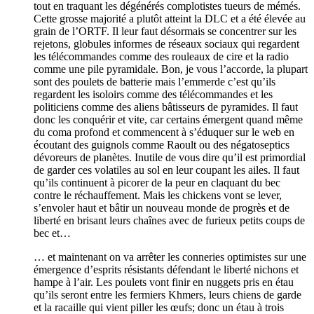
tout en traquant les dégénérés complotistes tueurs de mémés.
Cette grosse majorité a plutôt atteint la DLC et a été élevée au
grain de l’ORTF. Il leur faut désormais se concentrer sur les
rejetons, globules informes de réseaux sociaux qui regardent
les télécommandes comme des rouleaux de cire et la radio
comme une pile pyramidale. Bon, je vous l’accorde, la plupart
sont des poulets de batterie mais l’emmerde c’est qu’ils
regardent les isoloirs comme des télécommandes et les
politiciens comme des aliens bâtisseurs de pyramides. Il faut
donc les conquérir et vite, car certains émergent quand même
du coma profond et commencent à s’éduquer sur le web en
écoutant des guignols comme Raoult ou des négatoseptics
dévoreurs de planètes. Inutile de vous dire qu’il est primordial
de garder ces volatiles au sol en leur coupant les ailes. Il faut
qu’ils continuent à picorer de la peur en claquant du bec
contre le réchauffement. Mais les chickens vont se lever,
s’envoler haut et bâtir un nouveau monde de progrès et de
liberté en brisant leurs chaînes avec de furieux petits coups de
bec et…
… et maintenant on va arrêter les conneries optimistes sur une
émergence d’esprits résistants défendant le liberté nichons et
hampe à l’air. Les poulets vont finir en nuggets pris en étau
qu’ils seront entre les fermiers Khmers, leurs chiens de garde
et la racaille qui vient piller les œufs; donc un étau à trois