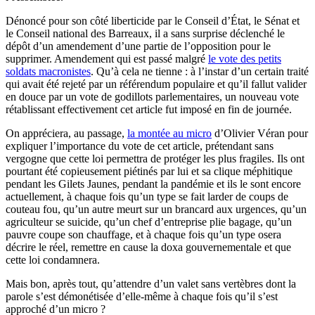
Dénoncé pour son côté liberticide par le Conseil d’État, le Sénat et
le Conseil national des Barreaux, il a sans surprise déclenché le
dépôt d’un amendement d’une partie de l’opposition pour le
supprimer. Amendement qui est passé malgré
le vote des petits
soldats macronistes
. Qu’à cela ne tienne : à l’instar d’un certain traité
qui avait été rejeté par un référendum populaire et qu’il fallut valider
en douce par un vote de godillots parlementaires, un nouveau vote
rétablissant effectivement cet article fut imposé en fin de journée.
On appréciera, au passage,
la montée au micro
d’Olivier Véran pour
expliquer l’importance du vote de cet article, prétendant sans
vergogne que cette loi permettra de protéger les plus fragiles. Ils ont
pourtant été copieusement piétinés par lui et sa clique méphitique
pendant les Gilets Jaunes, pendant la pandémie et ils le sont encore
actuellement, à chaque fois qu’un type se fait larder de coups de
couteau fou, qu’un autre meurt sur un brancard aux urgences, qu’un
agriculteur se suicide, qu’un chef d’entreprise plie bagage, qu’un
pauvre coupe son chauffage, et à chaque fois qu’un type osera
décrire le réel, remettre en cause la doxa gouvernementale et que
cette loi condamnera.
Mais bon, après tout, qu’attendre d’un valet sans vertèbres dont la
parole s’est démonétisée d’elle-même à chaque fois qu’il s’est
approché d’un micro ?