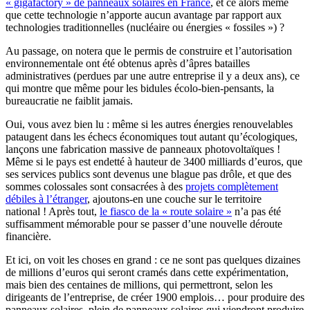
« gigafactory » de panneaux solaires en France
, et ce alors même
que cette technologie n’apporte aucun avantage par rapport aux
technologies traditionnelles (nucléaire ou énergies « fossiles ») ?
Au passage, on notera que le permis de construire et l’autorisation
environnementale ont été obtenus après d’âpres batailles
administratives (perdues par une autre entreprise il y a deux ans), ce
qui montre que même pour les bidules écolo-bien-pensants, la
bureaucratie ne faiblit jamais.
Oui, vous avez bien lu : même si les autres énergies renouvelables
pataugent dans les échecs économiques tout autant qu’écologiques,
lançons une fabrication massive de panneaux photovoltaïques !
Même si le pays est endetté à hauteur de 3400 milliards d’euros, que
ses services publics sont devenus une blague pas drôle, et que des
sommes colossales sont consacrées à des
projets complètement
débiles à l’étranger
, ajoutons-en une couche sur le territoire
national ! Après tout,
le fiasco de la « route solaire »
n’a pas été
suffisamment mémorable pour se passer d’une nouvelle déroute
financière.
Et ici, on voit les choses en grand : ce ne sont pas quelques dizaines
de millions d’euros qui seront cramés dans cette expérimentation,
mais bien des centaines de millions, qui permettront, selon les
dirigeants de l’entreprise, de créer 1900 emplois… pour produire des
panneaux solaires, plein de panneaux solaires qui viendront produire