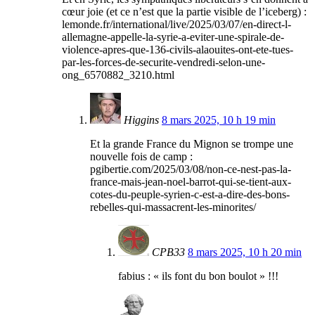
cœur joie (et ce n’est que la partie visible de l’iceberg) :
lemonde.fr/international/live/2025/03/07/en-direct-l-
allemagne-appelle-la-syrie-a-eviter-une-spirale-de-
violence-apres-que-136-civils-alaouites-ont-ete-tues-
par-les-forces-de-securite-vendredi-selon-une-
ong_6570882_3210.html
Higgins
8 mars 2025, 10 h 19 min
Et la grande France du Mignon se trompe une
nouvelle fois de camp :
pgibertie.com/2025/03/08/non-ce-nest-pas-la-
france-mais-jean-noel-barrot-qui-se-tient-aux-
cotes-du-peuple-syrien-c-est-a-dire-des-bons-
rebelles-qui-massacrent-les-minorites/
CPB33
8 mars 2025, 10 h 20 min
fabius : « ils font du bon boulot » !!!