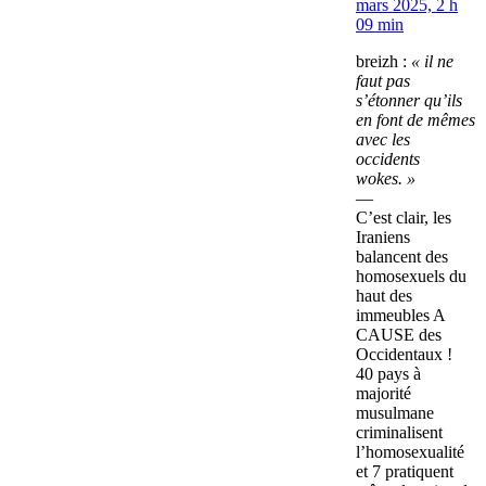
mars 2025, 2 h
09 min
breizh :
« il ne
faut pas
s’étonner qu’ils
en font de mêmes
avec les
occidents
wokes. »
—
C’est clair, les
Iraniens
balancent des
homosexuels du
haut des
immeubles A
CAUSE des
Occidentaux !
40 pays à
majorité
musulmane
criminalisent
l’homosexualité
et 7 pratiquent