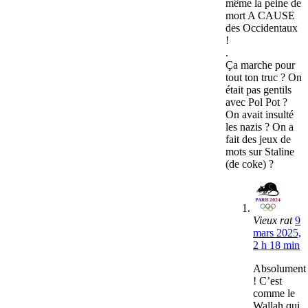
même la peine de
mort A CAUSE
des Occidentaux
!
.
Ça marche pour
tout ton truc ? On
était pas gentils
avec Pol Pot ?
On avait insulté
les nazis ? On a
fait des jeux de
mots sur Staline
(de coke) ?
Vieux rat
9
mars 2025,
2 h 18 min
Absolument
! C’est
comme le
Wallah qui