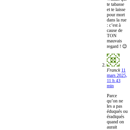
te tabasse
et te laisse
pour mort
dans la rue
: c’est à
cause de
TON
mauvais
regard ! 😉
Franck
11
mars 2025,
11 h 43
min
Parce
qu’on ne
les a pas
éduqués ou
éradiqués
quand on
aurait