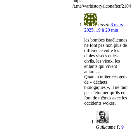
https:/
/t.me/warhistoryalconafter/210
breizh
8 mars
2025, 19 h 20 min
les bombes israéliennes
ne font pas non plus de
différence entre les
cibles visées et les
civils, les vieux, les
enfants qui vivent
autour…
Quant à traiter ces gens
de « déchets
biologiques », il ne faut
pas s’étonner qu’ils en
font de mêmes avec les
occidents wokes.
Guillaume P.
9