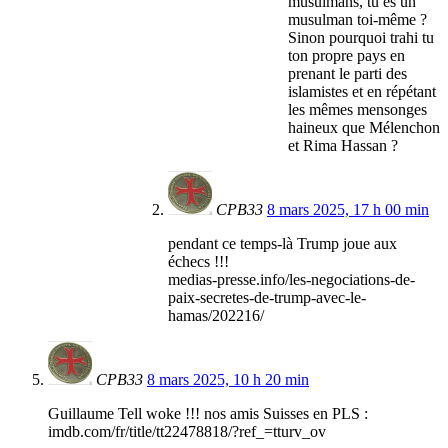
musulmans, tu es un
musulman toi-même ?
Sinon pourquoi trahi tu
ton propre pays en
prenant le parti des
islamistes et en répétant
les mêmes mensonges
haineux que Mélenchon
et Rima Hassan ?
CPB33
8 mars 2025, 17 h 00 min
pendant ce temps-là Trump joue aux
échecs !!!
medias-presse.info/les-negociations-de-
paix-secretes-de-trump-avec-le-
hamas/202216/
CPB33
8 mars 2025, 10 h 20 min
Guillaume Tell woke !!! nos amis Suisses en PLS :
imdb.com/fr/title/tt22478818/?ref_=tturv_ov