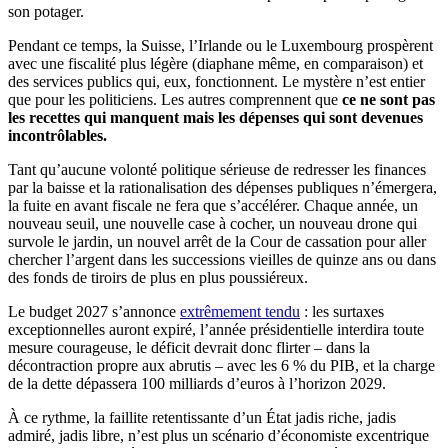
son potager.
Pendant ce temps, la Suisse, l’Irlande ou le Luxembourg prospèrent
avec une fiscalité plus légère (diaphane même, en comparaison) et
des services publics qui, eux, fonctionnent. Le mystère n’est entier
que pour les politiciens. Les autres comprennent que
ce ne sont pas
les recettes qui manquent mais les dépenses qui sont devenues
incontrôlables.
Tant qu’aucune volonté politique sérieuse de redresser les finances
par la baisse et la rationalisation des dépenses publiques n’émergera,
la fuite en avant fiscale ne fera que s’accélérer. Chaque année, un
nouveau seuil, une nouvelle case à cocher, un nouveau drone qui
survole le jardin, un nouvel arrêt de la Cour de cassation pour aller
chercher l’argent dans les successions vieilles de quinze ans ou dans
des fonds de tiroirs de plus en plus poussiéreux.
Le budget 2027 s’annonce
extrêmement tendu
: les surtaxes
exceptionnelles auront expiré, l’année présidentielle interdira toute
mesure courageuse, le déficit devrait donc flirter – dans la
décontraction propre aux abrutis – avec les 6 % du PIB, et la charge
de la dette dépassera 100 milliards d’euros à l’horizon 2029.
À ce rythme, la faillite retentissante d’un État jadis riche, jadis
admiré, jadis libre, n’est plus un scénario d’économiste excentrique