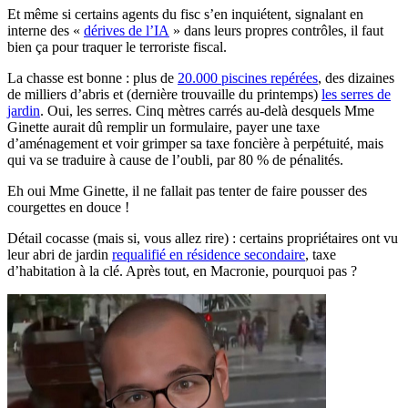
Et même si certains agents du fisc s’en inquiétent, signalant en
interne des «
dérives de l’IA
» dans leurs propres contrôles, il faut
bien ça pour traquer le terroriste fiscal.
La chasse est bonne : plus de
20.000 piscines repérées
, des dizaines
de milliers d’abris et (dernière trouvaille du printemps)
les serres de
jardin
. Oui, les serres. Cinq mètres carrés au-delà desquels Mme
Ginette aurait dû remplir un formulaire, payer une taxe
d’aménagement et voir grimper sa taxe foncière à perpétuité, mais
qui va se traduire à cause de l’oubli, par 80 % de pénalités.
Eh oui Mme Ginette, il ne fallait pas tenter de faire pousser des
courgettes en douce !
Détail cocasse (mais si, vous allez rire) : certains propriétaires ont vu
leur abri de jardin
requalifié en résidence secondaire
, taxe
d’habitation à la clé. Après tout, en Macronie, pourquoi pas ?