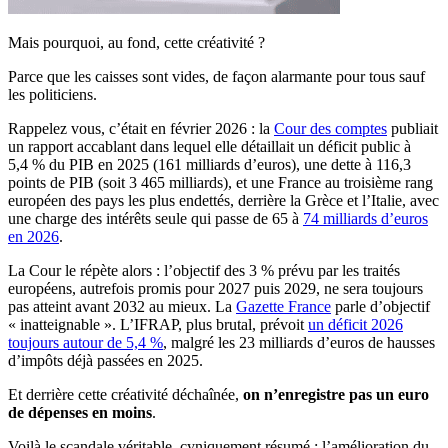
Mais pourquoi, au fond, cette créativité ?
Parce que les caisses sont vides, de façon alarmante pour tous sauf
les politiciens.
Rappelez vous, c’était en février 2026 : la
Cour des comptes
publiait
un rapport accablant dans lequel elle détaillait un déficit public à
5,4 % du PIB en 2025 (161 milliards d’euros), une dette à 116,3
points de PIB (soit 3 465 milliards), et une France au troisième rang
européen des pays les plus endettés, derrière la Grèce et l’Italie, avec
une charge des intérêts seule qui passe de 65 à
74 milliards d’euros
en 2026
.
La Cour le répète alors : l’objectif des 3 % prévu par les traités
européens, autrefois promis pour 2027 puis 2029, ne sera toujours
pas atteint avant 2032 au mieux. La
Gazette France
parle d’objectif
« inatteignable ». L’IFRAP, plus brutal, prévoit
un déficit 2026
toujours autour de 5,4 %
, malgré les 23 milliards d’euros de hausses
d’impôts déjà passées en 2025.
Et derrière cette créativité déchaînée,
on n’enregistre pas un euro
de dépenses en moins
.
Voilà le scandale véritable, cyniquement résumé : l’amélioration du