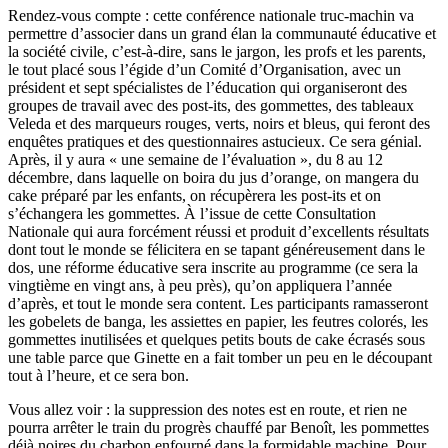
Rendez-vous compte : cette conférence nationale truc-machin va
permettre d’associer dans un grand élan la communauté éducative et
la société civile, c’est-à-dire, sans le jargon, les profs et les parents,
le tout placé sous l’égide d’un Comité d’Organisation, avec un
président et sept spécialistes de l’éducation qui organiseront des
groupes de travail avec des post-its, des gommettes, des tableaux
Veleda et des marqueurs rouges, verts, noirs et bleus, qui feront des
enquêtes pratiques et des questionnaires astucieux. Ce sera génial.
Après, il y aura « une semaine de l’évaluation », du 8 au 12
décembre, dans laquelle on boira du jus d’orange, on mangera du
cake préparé par les enfants, on récupèrera les post-its et on
s’échangera les gommettes. À l’issue de cette Consultation
Nationale qui aura forcément réussi et produit d’excellents résultats
dont tout le monde se félicitera en se tapant généreusement dans le
dos, une réforme éducative sera inscrite au programme (ce sera la
vingtième en vingt ans, à peu près), qu’on appliquera l’année
d’après, et tout le monde sera content. Les participants ramasseront
les gobelets de banga, les assiettes en papier, les feutres colorés, les
gommettes inutilisées et quelques petits bouts de cake écrasés sous
une table parce que Ginette en a fait tomber un peu en le découpant
tout à l’heure, et ce sera bon.
Vous allez voir : la suppression des notes est en route, et rien ne
pourra arrêter le train du progrès chauffé par Benoît, les pommettes
déjà noires du charbon enfourné dans la formidable machine. Pour