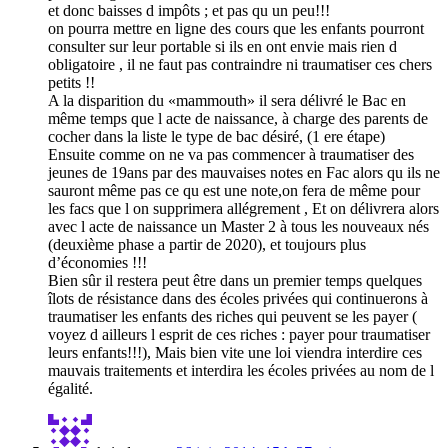
et donc baisses d impôts ; et pas qu un peu!!!
on pourra mettre en ligne des cours que les enfants pourront
consulter sur leur portable si ils en ont envie mais rien d
obligatoire , il ne faut pas contraindre ni traumatiser ces chers
petits !!
A la disparition du «mammouth» il sera délivré le Bac en
même temps que l acte de naissance, à charge des parents de
cocher dans la liste le type de bac désiré, (1 ere étape)
Ensuite comme on ne va pas commencer à traumatiser des
jeunes de 19ans par des mauvaises notes en Fac alors qu ils ne
sauront même pas ce qu est une note,on fera de même pour
les facs que l on supprimera allégrement , Et on délivrera alors
avec l acte de naissance un Master 2 à tous les nouveaux nés
(deuxième phase a partir de 2020), et toujours plus
d’économies !!!
Bien sûr il restera peut être dans un premier temps quelques
îlots de résistance dans des écoles privées qui continuerons à
traumatiser les enfants des riches qui peuvent se les payer (
voyez d ailleurs l esprit de ces riches : payer pour traumatiser
leurs enfants!!!), Mais bien vite une loi viendra interdire ces
mauvais traitements et interdira les écoles privées au nom de l
égalité.