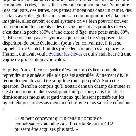
le moment, certes, il ne sait pas encore comment on va s’y prendre
(des couleurs, des lettres, des petites annotations dans un carnet, des
stickers avec des girafes amusantes au cou proportionnel à la note
imaginée, allez savoir) et quel système on va bien pouvoir trouver
pour endormir les parents et les enseignants, mais pour les élèves,
c’est dans la poche (80% d’une classe d’âge, mes petits amis, 80%
!). Et ce ne sont pas les syndicats qui risquent de s’opposer à la
disparition de toute évaluation (pour s’en convaincre, il faut se
rappeler Luc Chatel, l’un des précédents minustres à la place de
Hamon, qui avait voulu
évaluer les élèves
et qui s’était heurté à une
vague de protestation syndicale).
Et puisqu’on va bien se garder d’évaluer, on évitera donc de
reprendre une année si elle n’a pas été assimilée. Autrement dit, le
redoublement devrait être supprimé (ou à peu près). Sur cette
question, Benoît a compris qu’il trottait dans un champ de mines et
s’est donc montré plus évasif pour finir par dire, dans l’un de ses
demi-sourires mous au regard vitreux qui laissent pensifs sur les
hypothétiques processus mentaux à l’œuvre dans sa boîte crânienne
:
« On peut concevoir qu’un certain nombre de
connaissances attendues à la fin de la 6e ou du CE2
puissent être acquises plus tard. »