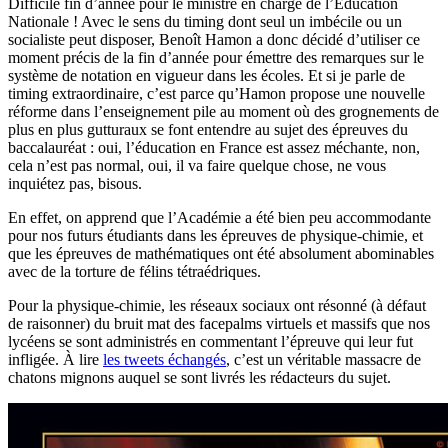
Difficile fin d’année pour le ministre en charge de l’Éducation
Nationale ! Avec le sens du timing dont seul un imbécile ou un
socialiste peut disposer, Benoît Hamon a donc décidé d’utiliser ce
moment précis de la fin d’année pour émettre des remarques sur le
système de notation en vigueur dans les écoles. Et si je parle de
timing extraordinaire, c’est parce qu’Hamon propose une nouvelle
réforme dans l’enseignement pile au moment où des grognements de
plus en plus gutturaux se font entendre au sujet des épreuves du
baccalauréat : oui, l’éducation en France est assez méchante, non,
cela n’est pas normal, oui, il va faire quelque chose, ne vous
inquiétez pas, bisous.
En effet, on apprend que l’Académie a été bien peu accommodante
pour nos futurs étudiants dans les épreuves de physique-chimie, et
que les épreuves de mathématiques ont été absolument abominables
avec de la torture de félins tétraédriques.
Pour la physique-chimie, les réseaux sociaux ont résonné (à défaut
de raisonner) du bruit mat des facepalms virtuels et massifs que nos
lycéens se sont administrés en commentant l’épreuve qui leur fut
infligée. À lire
les tweets échangés
, c’est un véritable massacre de
chatons mignons auquel se sont livrés les rédacteurs du sujet.