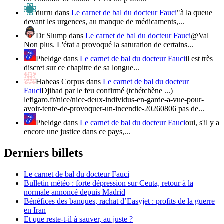
durru
dans
Le carnet de bal du docteur Fauci
"à la queue
devant les urgences, au manque de médicaments,...
Dr Slump
dans
Le carnet de bal du docteur Fauci
@Val
Non plus. L'état a provoqué la saturation de certains...
Pheldge
dans
Le carnet de bal du docteur Fauci
il est très
discret sur ce chapitre de sa longue...
Habeas Corpus
dans
Le carnet de bal du docteur
Fauci
Djihad par le feu confirmé (tchétchène ...)
lefigaro.fr/nice/nice-deux-individus-en-garde-a-vue-pour-
avoir-tente-de-provoquer-un-incendie-20260806 pas de...
Pheldge
dans
Le carnet de bal du docteur Fauci
oui, s'il y a
encore une justice dans ce pays,...
Derniers billets
Le carnet de bal du docteur Fauci
Bulletin météo : forte dépression sur Ceuta, retour à la
normale annoncé depuis Madrid
Bénéfices des banques, rachat d’Easyjet : profits de la guerre
en Iran
Et que reste-t-il à sauver, au juste ?