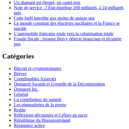
Un diamant est éternel, un cartel non
Note de service : l’État distribue 200 milliards, à 24 milliards
près
Cette forêt interdite aux moins de quinze ans
Le monde construit des réacteurs nucléaires et la France se
suicide
L’automobile française roule vers la cubanisation totale
Fraude fiscale : lorsque Bercy détecte beaucoup et récupère
peu
Catégories
Bitcoin et cryptomonnaies
Brèves
Contribuables Associés
Demaerd Awards et Grenelle de la Décomposition
Demaerd Inc.
Général
La contribution du samedi
Les pignouferies de la presse
Redite
Réflexions décousues et Crêpes au sucre
République du Bisounoursland
Résistance active