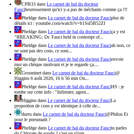
CPB33
dans
Le carnet de bal du docteur
Fauci
heureusement qu'ici y-a pas de méchants comme ça !!!
Pheldge
dans
Le carnet de bal du docteur Fauci
plus de
détails ici : youtube.com/watch?v=b1Ssl5B52ZI
Pheldge
dans
Le carnet de bal du docteur Fauci
ça y est
"BREAKING: Dr. Fauci held in contempt of...
Pheldge
dans
Le carnet de bal du docteur Fauci
ah non, ce
ne sont pas des cons, ce sont...
Pheldge
dans
Le carnet de bal du docteur Fauci
envoie
moi un chèque motivant et je te regarde ça....
Grosminet
dans
Le carnet de bal du docteur Fauci
@
Higgins 6 août 2026, 16 h 56 min On...
Pheldge
dans
Le carnet de bal du docteur Fauci
HS : je
tombe sur cette info : "Infirmier, agent...
Higgins
dans
Le carnet de bal du docteur Fauci
La
proportion de cons y est identique à celle de...
durru
dans
Le carnet de bal du docteur Fauci
@Philou Et
pour le pneumatit ?
Pheldge
dans
Le carnet de bal du docteur Fauci
tu parles
du Chlorate de soude ? c'est un p'tain...