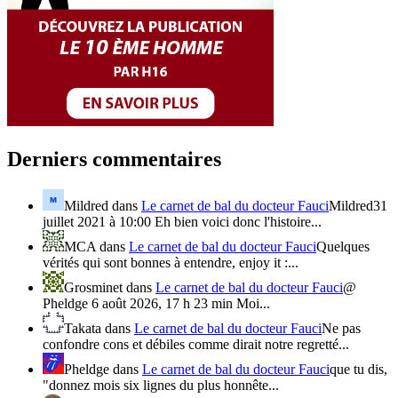
Derniers commentaires
Mildred
dans
Le carnet de bal du docteur Fauci
Mildred31
juillet 2021 à 10:00 Eh bien voici donc l'histoire...
MCA
dans
Le carnet de bal du docteur Fauci
Quelques
vérités qui sont bonnes à entendre, enjoy it :...
Grosminet
dans
Le carnet de bal du docteur Fauci
@
Pheldge 6 août 2026, 17 h 23 min Moi...
Takata
dans
Le carnet de bal du docteur Fauci
Ne pas
confondre cons et débiles comme dirait notre regretté...
Pheldge
dans
Le carnet de bal du docteur Fauci
que tu dis,
"donnez mois six lignes du plus honnête...