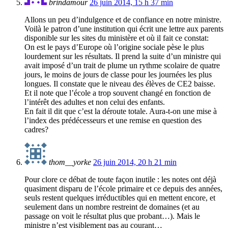
brindamour
26 juin 2014, 15 h 37 min
Allons un peu d’indulgence et de confiance en notre ministre.
Voilà le patron d’une institution qui écrit une lettre aux parents
disponible sur les sites du ministère et où il fait ce constat:
On est le pays d’Europe où l’origine sociale pèse le plus
lourdement sur les résultats. Il prend la suite d’un ministre qui
avait imposé d’un trait de plume un rythme scolaire de quatre
jours, le moins de jours de classe pour les journées les plus
longues. Il constate que le niveau des élèves de CE2 baisse.
Et il note que l’école a trop souvent changé en fonction de
l’intérêt des adultes et non celui des enfants.
En fait il dit que c’est la déroute totale. Aura-t-on une mise à
l’index des prédécesseurs et une remise en question des
cadres?
thom__yorke
26 juin 2014, 20 h 21 min
Pour clore ce débat de toute façon inutile : les notes ont déjà
quasiment disparu de l’école primaire et ce depuis des années,
seuls restent quelques irréductibles qui en mettent encore, et
seulement dans un nombre restreint de domaines (et au
passage on voit le résultat plus que probant…). Mais le
ministre n’est visiblement pas au courant…