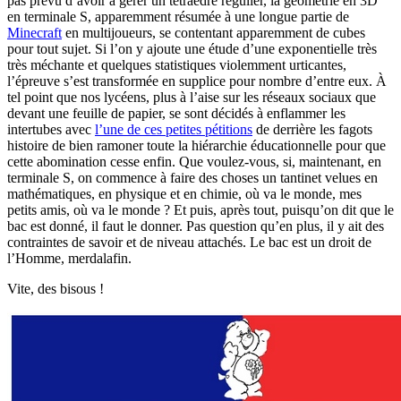
pas prévu d’avoir à gérer un tétraèdre régulier, la géométrie en 3D
en terminale S, apparemment résumée à une longue partie de
Minecraft
en multijoueurs, se contentant apparemment de cubes
pour tout sujet. Si l’on y ajoute une étude d’une exponentielle très
très méchante et quelques statistiques violemment urticantes,
l’épreuve s’est transformée en supplice pour nombre d’entre eux. À
tel point que nos lycéens, plus à l’aise sur les réseaux sociaux que
devant une feuille de papier, se sont décidés à enflammer les
intertubes avec
l’une de ces petites pétitions
de derrière les fagots
histoire de bien ramoner toute la hiérarchie éducationnelle pour que
cette abomination cesse enfin. Que voulez-vous, si, maintenant, en
terminale S, on commence à faire des choses un tantinet velues en
mathématiques, en physique et en chimie, où va le monde, mes
petits amis, où va le monde ? Et puis, après tout, puisqu’on dit que le
bac est donné, il faut le donner. Pas question qu’en plus, il y ait des
contraintes de savoir et de niveau attachés. Le bac est un droit de
l’Homme, merdalafin.
Vite, des bisous !