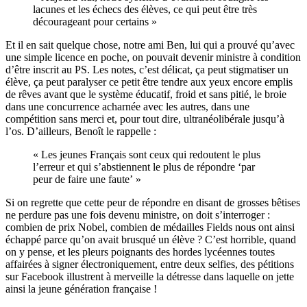
lacunes et les échecs des élèves, ce qui peut être très
décourageant pour certains »
Et il en sait quelque chose, notre ami Ben, lui qui a prouvé qu’avec
une simple licence en poche, on pouvait devenir ministre à condition
d’être inscrit au PS. Les notes, c’est délicat, ça peut stigmatiser un
élève, ça peut paralyser ce petit être tendre aux yeux encore emplis
de rêves avant que le système éducatif, froid et sans pitié, le broie
dans une concurrence acharnée avec les autres, dans une
compétition sans merci et, pour tout dire, ultranéolibérale jusqu’à
l’os. D’ailleurs, Benoît le rappelle :
« Les jeunes Français sont ceux qui redoutent le plus
l’erreur et qui s’abstiennent le plus de répondre ‘par
peur de faire une faute’ »
Si on regrette que cette peur de répondre en disant de grosses bêtises
ne perdure pas une fois devenu ministre, on doit s’interroger :
combien de prix Nobel, combien de médailles Fields nous ont ainsi
échappé parce qu’on avait brusqué un élève ? C’est horrible, quand
on y pense, et les pleurs poignants des hordes lycéennes toutes
affairées à signer électroniquement, entre deux selfies, des pétitions
sur Facebook illustrent à merveille la détresse dans laquelle on jette
ainsi la jeune génération française !