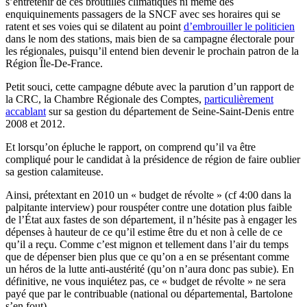
s’entretenir de ces broutilles climatiques ni même des
enquiquinements passagers de la SNCF avec ses horaires qui se
ratent et ses voies qui se dilatent au point
d’embrouiller le politicien
dans le nom des stations, mais bien de sa campagne électorale pour
les régionales, puisqu’il entend bien devenir le prochain patron de la
Région Île-De-France.
Petit souci, cette campagne débute avec la parution d’un rapport de
la CRC, la Chambre Régionale des Comptes,
particulièrement
accablant
sur sa gestion du département de Seine-Saint-Denis entre
2008 et 2012.
Et lorsqu’on épluche le rapport, on comprend qu’il va être
compliqué pour le candidat à la présidence de région de faire oublier
sa gestion calamiteuse.
Ainsi, prétextant en 2010 un « budget de révolte » (cf 4:00 dans la
palpitante interview) pour rouspéter contre une dotation plus faible
de l’État aux fastes de son département, il n’hésite pas à engager les
dépenses à hauteur de ce qu’il estime être du et non à celle de ce
qu’il a reçu. Comme c’est mignon et tellement dans l’air du temps
que de dépenser bien plus que ce qu’on a en se présentant comme
un héros de la lutte anti-austérité (qu’on n’aura donc pas subie). En
définitive, ne vous inquiétez pas, ce « budget de révolte » ne sera
payé que par le contribuable (national ou départemental, Bartolone
s’en fout).