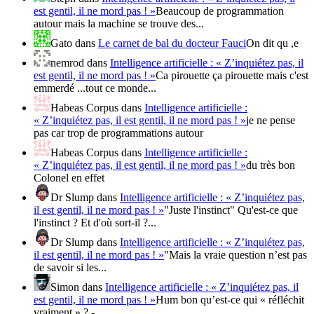
est gentil, il ne mord pas ! »
Beaucoup de programmation
autour mais la machine se trouve des...
Gato
dans
Le carnet de bal du docteur Fauci
On dit qu ,e
nemrod
dans
Intelligence artificielle : « Z’inquiétez pas, il
est gentil, il ne mord pas ! »
Ca pirouette ça pirouette mais c'est
emmerdé ...tout ce monde...
Habeas Corpus
dans
Intelligence artificielle :
« Z’inquiétez pas, il est gentil, il ne mord pas ! »
je ne pense
pas car trop de programmations autour
Habeas Corpus
dans
Intelligence artificielle :
« Z’inquiétez pas, il est gentil, il ne mord pas ! »
du très bon
Colonel en effet
Dr Slump
dans
Intelligence artificielle : « Z’inquiétez pas,
il est gentil, il ne mord pas ! »
"Juste l'instinct" Qu'est-ce que
l'instinct ? Et d'où sort-il ?...
Dr Slump
dans
Intelligence artificielle : « Z’inquiétez pas,
il est gentil, il ne mord pas ! »
"Mais la vraie question n’est pas
de savoir si les...
Simon
dans
Intelligence artificielle : « Z’inquiétez pas, il
est gentil, il ne mord pas ! »
Hum bon qu’est-ce qui « réfléchit
vraiment » ? -...