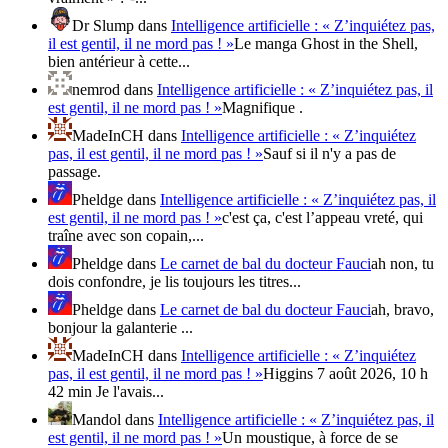
Dr Slump
dans
Intelligence artificielle : « Z’inquiétez pas,
il est gentil, il ne mord pas ! »
Le manga Ghost in the Shell,
bien antérieur à cette...
nemrod
dans
Intelligence artificielle : « Z’inquiétez pas, il
est gentil, il ne mord pas ! »
Magnifique .
MadeInCH
dans
Intelligence artificielle : « Z’inquiétez
pas, il est gentil, il ne mord pas ! »
Sauf si il n'y a pas de
passage.
Pheldge
dans
Intelligence artificielle : « Z’inquiétez pas, il
est gentil, il ne mord pas ! »
c'est ça, c'est l’appeau vreté, qui
traîne avec son copain,...
Pheldge
dans
Le carnet de bal du docteur Fauci
ah non, tu
dois confondre, je lis toujours les titres...
Pheldge
dans
Le carnet de bal du docteur Fauci
ah, bravo,
bonjour la galanterie ...
MadeInCH
dans
Intelligence artificielle : « Z’inquiétez
pas, il est gentil, il ne mord pas ! »
Higgins 7 août 2026, 10 h
42 min Je l'avais...
Mandol
dans
Intelligence artificielle : « Z’inquiétez pas, il
est gentil, il ne mord pas ! »
Un moustique, à force de se