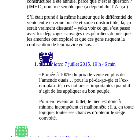
constructible a été annulé, parce que c’est la question ?
(IMHO, non; me semble que ça dépend du T.A. ça.)
S’il était pruné à la même hauteur que le différentiel de
vente entre en zone boisée et zone constructible, là, ça
serait vraiment dissuasif – yaka voir ce qui s’est passé
avec les dégazages sauvages des pétroliers depuis que
les amendes ont explosé et que ces gens risquent la
confiscation de leur navire en sus…
lateo
7 juillet 2015, 19 h 46 min
«Pruné» à 100% du prix de vente en plus de
l’amende ouais… pour la pé-da-go-gie et l’ex-
em-pla-ri-té, ces notions si importantes quand il
s’agit de les appliquer au bon peuple.
Pour en revenir au billet, le mec est donc à
minima incompétent et malhonnête ; il a, en toute
logique, toutes ses chances d’obtenir le siège
convoité.