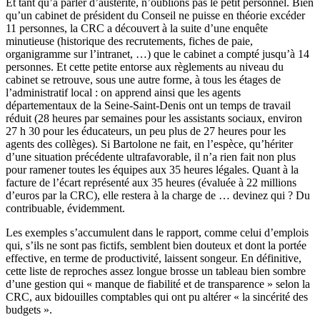
Et tant qu’à parler d’austérité, n’oublions pas le petit personnel. Bien
qu’un cabinet de président du Conseil ne puisse en théorie excéder
11 personnes, la CRC a découvert à la suite d’une enquête
minutieuse (historique des recrutements, fiches de paie,
organigramme sur l’intranet, …) que le cabinet a compté jusqu’à 14
personnes. Et cette petite entorse aux règlements au niveau du
cabinet se retrouve, sous une autre forme, à tous les étages de
l’administratif local : on apprend ainsi que les agents
départementaux de la Seine-Saint-Denis ont un temps de travail
réduit (28 heures par semaines pour les assistants sociaux, environ
27 h 30 pour les éducateurs, un peu plus de 27 heures pour les
agents des collèges). Si Bartolone ne fait, en l’espèce, qu’hériter
d’une situation précédente ultrafavorable, il n’a rien fait non plus
pour ramener toutes les équipes aux 35 heures légales. Quant à la
facture de l’écart représenté aux 35 heures (évaluée à 22 millions
d’euros par la CRC), elle restera à la charge de … devinez qui ? Du
contribuable, évidemment.
Les exemples s’accumulent dans le rapport, comme celui d’emplois
qui, s’ils ne sont pas fictifs, semblent bien douteux et dont la portée
effective, en terme de productivité, laissent songeur. En définitive,
cette liste de reproches assez longue brosse un tableau bien sombre
d’une gestion qui « manque de fiabilité et de transparence » selon la
CRC, aux bidouilles comptables qui ont pu altérer « la sincérité des
budgets ».