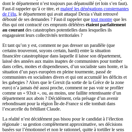
dont le département n’est toujours pas dépatouillé (et loin s’en faut).
Faut-il rappeler qu’à ce titre, et
malgré les dénégations consternantes
de l’élu
, le département qui avait attaqué Dexia s’était retrouvé
débouté de ses demandes ? Faut-il rappeler que
tout montre
que les
élus qui ont contracté ces emprunts délétères
étaient parfaitement
au courant
des catastrophes potentielles dans lesquelles ils
engageaient leurs collectivités territoriales ?
Et tant qu’on y est, comment ne pas dresser un parallèle (que
certains trouveront, soyons certain, hardi) entre la situation
financière catastrophique dans laquelle il laisse son département,
laissé des années aux mains inaptes de communistes pour tomber
dans celles, moites et dispendieuses, d’un socialiste sans honte, et la
situation d’un pays européen en pleine tourmente, passé de
communistes en socialistes divers et qui ont accumulé les déficits et
les gabegies ? Alors que le Grexit (la sortie de la Grèce de la zone
euro) n’a jamais été aussi proche, comment ne pas voir se profiler
comme un « 93xit », ou, au moins, une faillite retentissante d’un
département aux abois ? Décidément, cela présage d’un avenir
rebondissant pour la région Île-de-France si elle tombait dans
l’escarcelle du frétillant Claude.
La réalité n’est décidément pas bisou pour le candidat à l’élection
régionale : sa gestion complètement approximative, ses décisions
basées sur l’émotionnel et non le rationnel, quitte à tortiller le sens