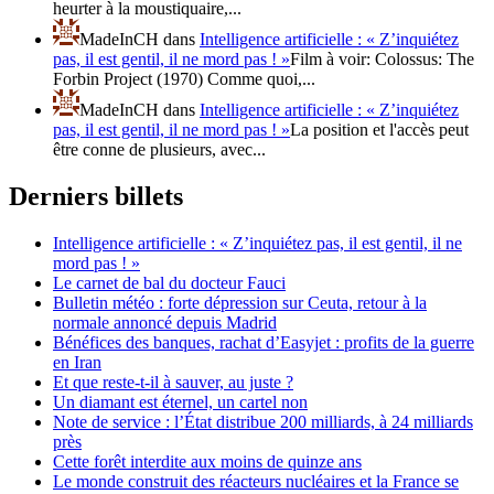
heurter à la moustiquaire,...
MadeInCH
dans
Intelligence artificielle : « Z’inquiétez
pas, il est gentil, il ne mord pas ! »
Film à voir: Colossus: The
Forbin Project (1970) Comme quoi,...
MadeInCH
dans
Intelligence artificielle : « Z’inquiétez
pas, il est gentil, il ne mord pas ! »
La position et l'accès peut
être conne de plusieurs, avec...
Derniers billets
Intelligence artificielle : « Z’inquiétez pas, il est gentil, il ne
mord pas ! »
Le carnet de bal du docteur Fauci
Bulletin météo : forte dépression sur Ceuta, retour à la
normale annoncé depuis Madrid
Bénéfices des banques, rachat d’Easyjet : profits de la guerre
en Iran
Et que reste-t-il à sauver, au juste ?
Un diamant est éternel, un cartel non
Note de service : l’État distribue 200 milliards, à 24 milliards
près
Cette forêt interdite aux moins de quinze ans
Le monde construit des réacteurs nucléaires et la France se