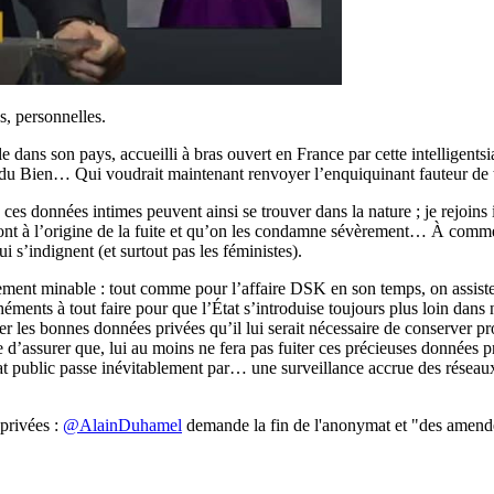
s, personnelles.
 dans son pays, accueilli à bras ouvert en France par cette intelligentsi
 Bien… Qui voudrait maintenant renvoyer l’enquiquinant fauteur de tro
le ces données intimes peuvent ainsi se trouver dans la nature ; je rejoin
t à l’origine de la fuite et qu’on les condamne sévèrement… À commencer
i s’indignent (et surtout pas les féministes).
itement minable : tout comme pour l’affaire DSK en son temps, on assist
éhéments à tout faire pour que l’État s’introduise toujours plus loin dans 
er les bonnes données privées qu’il lui serait nécessaire de conserver pro
d’assurer que, lui au moins ne fera pas fuiter ces précieuses données pri
t public passe inévitablement par… une surveillance accrue des réseaux
privées :
@AlainDuhamel
demande la fin de l'anonymat et "des amende