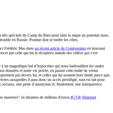
a très
spéciale
du Camp du Bien pour faire la nique au potentat russe,
uble en Russie. Poutine doit se tordre les côtes.
s ici Frédéric Mas dans
un récent article de Contrepoints
en trouvant
 par celle qui fut la réceptrice initiale des vidéos qui s’est
e à un magnifique bal d’hypocrites qui nous barbouillent les ondes
nos données et notre vie privée, en parant cette entité de vertus
prement par devers lui, et celles qui lui seraient hors limite parce que,
vées auxquelles il aura donc un accès privilégié, tout est fait pour
 sociaux, une perte d’anonymat et, finalement, une transparence
s massives" en dizaines de millions d'euros.
#CVR
#Internet