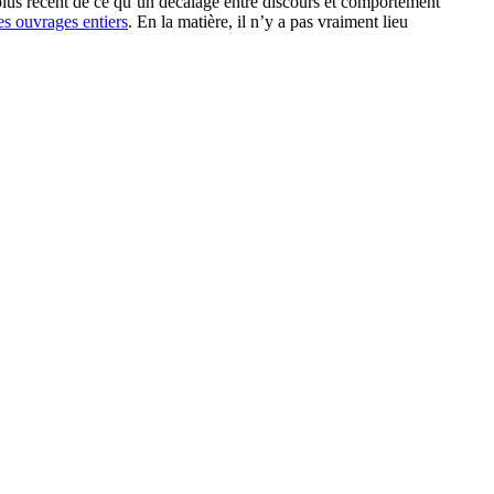
e plus récent de ce qu’un décalage entre discours et comportement
es ouvrages entiers
. En la matière, il n’y a pas vraiment lieu