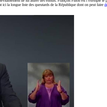
névitablement de lui attirer des ennuis. François Fillon est l’exemple l
nt ici la longue liste des queutards de la République dont on peut faire
d