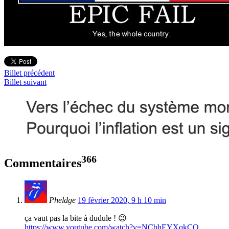
Billet précédent
Billet suivant
366
Commentaires
Pheldge
19 février 2020, 9 h 10 min
ça vaut pas la bite à dudule ! 😉
https://www.youtube.com/watch?v=NCbhEYXqkCQ