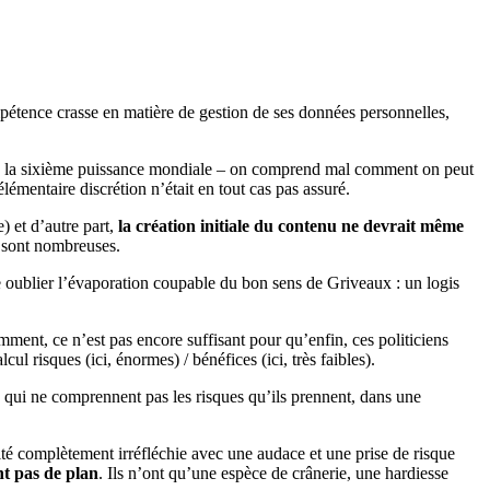
mpétence crasse en matière de gestion de ses données personnelles,
t de la sixième puissance mondiale – on comprend mal comment on peut
lémentaire discrétion n’était en tout cas pas assuré.
) et d’autre part,
la création initiale du contenu ne devrait même
te sont nombreuses.
re oublier l’évaporation coupable du bon sens de Griveaux : un logis
mment, ce n’est pas encore suffisant pour qu’enfin, ces politiciens
l risques (ici, énormes) / bénéfices (ici, très faibles).
s qui ne comprennent pas les risques qu’ils prennent, dans une
rité complètement irréfléchie avec une audace et une prise de risque
nt pas de plan
. Ils n’ont qu’une espèce de crânerie, une hardiesse