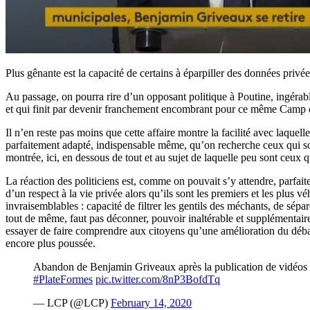
Plus gênante est la capacité de certains à éparpiller des données privée
Au passage, on pourra rire d’un opposant politique à Poutine, ingérable
et qui finit par devenir franchement encombrant pour ce même Camp du
Il n’en reste pas moins que cette affaire montre la facilité avec laquel
parfaitement adapté, indispensable même, qu’on recherche ceux qui son
montrée, ici, en dessous de tout et au sujet de laquelle peu sont ceux qu
La réaction des politiciens est, comme on pouvait s’y attendre, parfa
d’un respect à la vie privée alors qu’ils sont les premiers et les plus v
invraisemblables : capacité de filtrer les gentils des méchants, de sépar
tout de même, faut pas déconner, pouvoir inaltérable et supplémentaire 
essayer de faire comprendre aux citoyens qu’une amélioration du déba
encore plus poussée.
Abandon de Benjamin Griveaux après la publication de vidéos 
#PlateFormes
pic.twitter.com/8nP3BofdTq
— LCP (@LCP)
February 14, 2020