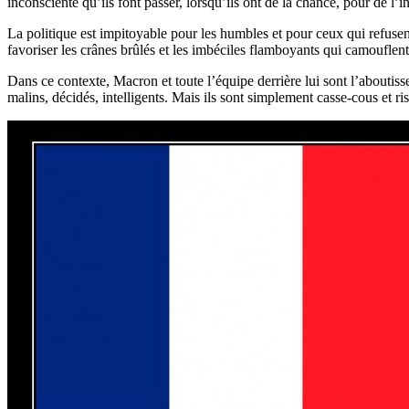
inconsciente qu’ils font passer, lorsqu’ils ont de la chance, pour de l’in
La politique est impitoyable pour les humbles et pour ceux qui refusent
favoriser les crânes brûlés et les imbéciles flamboyants qui camouflen
Dans ce contexte, Macron et toute l’équipe derrière lui sont l’aboutiss
malins, décidés, intelligents. Mais ils sont simplement casse-cous et ri