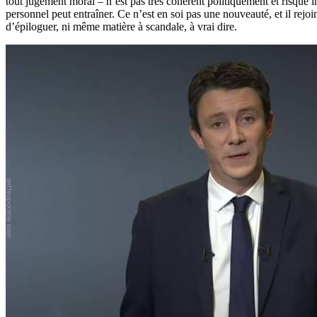
tout jugement moral – n’est pas très cohérent politiquement et risque i
personnel peut entraîner. Ce n’est en soi pas une nouveauté, et il rejoi
d’épiloguer, ni même matière à scandale, à vrai dire.