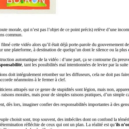
oute morale, qui n’est pas l’objet de ce point précis) relève d’une inco
sens commun.
it filmé cette vidéo alors qu’il était déjà porte-parole du gouvernemen
sur une plateforme, à destination de quelqu’un dont le silence ou la plus é
uction automatique de la vidéo : d’une part, ça se contourne (la preuve
sponsabilité
, tant les possibilités mal intentionnées de levier par la sui
ions doit intégralement retomber sur les diffuseurs, cela ne doit pas fai
accorde néanmoins à le fermer à clef.
iciens attrapés sur ce genre de stupidités sont légion, mais non, appare
aisons morales, mais pour de simples raisons pratiques, d’un simple calcu
t, dès lors, imaginer confier des responsabilités importantes à des gen
e peuple choisit sont, trop souvent, des imbéciles dont on confond la témé
étermination réfléchie de ceux qui ont un plan. La réalité est qu’
ils n’o