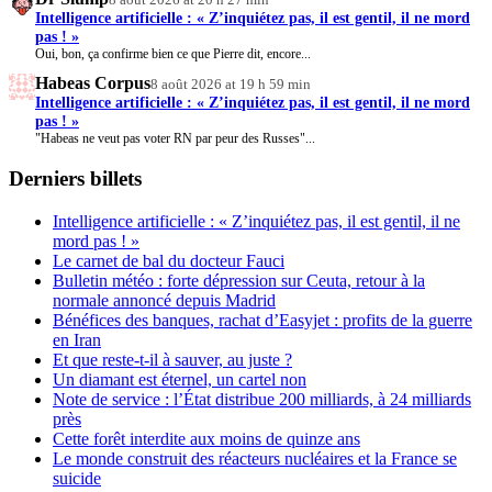
Intelligence artificielle : « Z’inquiétez pas, il est gentil, il ne mord
pas ! »
Oui, bon, ça confirme bien ce que Pierre dit, encore...
Habeas Corpus
8 août 2026 at 19 h 59 min
Intelligence artificielle : « Z’inquiétez pas, il est gentil, il ne mord
pas ! »
"Habeas ne veut pas voter RN par peur des Russes"...
Derniers billets
Intelligence artificielle : « Z’inquiétez pas, il est gentil, il ne
mord pas ! »
Le carnet de bal du docteur Fauci
Bulletin météo : forte dépression sur Ceuta, retour à la
normale annoncé depuis Madrid
Bénéfices des banques, rachat d’Easyjet : profits de la guerre
en Iran
Et que reste-t-il à sauver, au juste ?
Un diamant est éternel, un cartel non
Note de service : l’État distribue 200 milliards, à 24 milliards
près
Cette forêt interdite aux moins de quinze ans
Le monde construit des réacteurs nucléaires et la France se
suicide