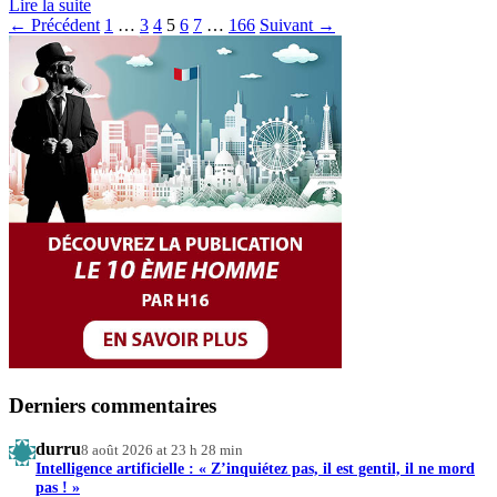
Lire la suite
Pagination
← Précédent
1
…
3
4
5
6
7
…
166
Suivant →
des
publications
Derniers commentaires
durru
8 août 2026 at 23 h 28 min
Intelligence artificielle : « Z’inquiétez pas, il est gentil, il ne mord
pas ! »