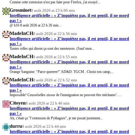
Comme cette extension n'est pas faite pour Firefox, j'ai essayé...
Grosminet
8 août 2026 at 23 h 00 min
Intelligence artificielle : « Z’inquiétez pas, il est gentil, il ne mord
pas ! »
@ h16 8 août 2026 at 22 h 26 min...
MadeInCH
8 août 2026 at 22 h 56 min
Intelligence artificielle : « Z’inquiétez pas, il est gentil, il ne mord
pas ! »
Toutes celles qui disent ça sont des menteuses. (Sauf mon...
MadeInCH
8 août 2026 at 22 h 55 min
Intelligence artificielle : « Z’inquiétez pas, il est gentil, il ne mord
pas ! »
Orange Sanguine: "Parce queeeee!" AD&D: TGCM . Choisi ton camp,...
MadeInCH
8 août 2026 at 22 h 52 min
Intelligence artificielle : « Z’inquiétez pas, il est gentil, il ne mord
pas ! »
Impossible! Ceusséselles zissus de l'immigration ne peuvent être méchants! ....
Citoyen
8 août 2026 at 22 h 46 min
Intelligence artificielle : « Z’inquiétez pas, il est gentil, il ne mord
pas ! »
Ah, c'était ça "l’extension de Pythagore", je me posait justement...
durru
8 août 2026 at 22 h 44 min
Intelligence artificielle : « Z’inquiétez pas, il est gentil, il ne mord