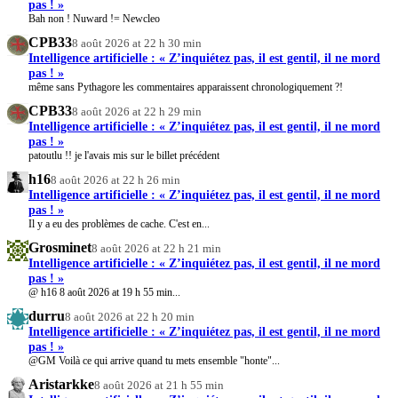
pas ! »
Bah non ! Nuward != Newcleo
CPB33
8 août 2026 at 22 h 30 min
Intelligence artificielle : « Z’inquiétez pas, il est gentil, il ne mord
pas ! »
même sans Pythagore les commentaires apparaissent chronologiquement ?!
CPB33
8 août 2026 at 22 h 29 min
Intelligence artificielle : « Z’inquiétez pas, il est gentil, il ne mord
pas ! »
patoutlu !! je l'avais mis sur le billet précédent
h16
8 août 2026 at 22 h 26 min
Intelligence artificielle : « Z’inquiétez pas, il est gentil, il ne mord
pas ! »
Il y a eu des problèmes de cache. C'est en...
Grosminet
8 août 2026 at 22 h 21 min
Intelligence artificielle : « Z’inquiétez pas, il est gentil, il ne mord
pas ! »
@ h16 8 août 2026 at 19 h 55 min...
durru
8 août 2026 at 22 h 20 min
Intelligence artificielle : « Z’inquiétez pas, il est gentil, il ne mord
pas ! »
@GM Voilà ce qui arrive quand tu mets ensemble "honte"...
Aristarkke
8 août 2026 at 21 h 55 min