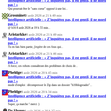
Intelligence artificielle : « Z’inquiétez pas, il est gentil, il ne mord
pas ! »
Qui pourrait être le "sans coeur" opposé à une loi...
Grosminet
8 août 2026 at 21 h 49 min
Intelligence artificielle : « Z’inquiétez pas, il est gentil, il ne mord
pas ! »
@ h16 8 août 2026 at 19 h 55 min...
Aristarkke
8 août 2026 at 21 h 49 min
Intelligence artificielle : « Z’inquiétez pas, il est gentil, il ne mord
pas ! »
Tu en fais bien partie, j'espère de ces fous qui...
Aristarkke
8 août 2026 at 21 h 46 min
Intelligence artificielle : « Z’inquiétez pas, il est gentil, il ne mord
pas ! »
A force, ces robots connaîtront des problèmes de choix de...
Pheldge
8 août 2026 at 20 h 45 min
Intelligence artificielle : « Z’inquiétez pas, il est gentil, il ne mord
pas ! »
mode d'emploi : décompresser le Zip dans un dossier "h16blogreader"...
Pheldge
8 août 2026 at 20 h 34 min
Intelligence artificielle : « Z’inquiétez pas, il est gentil, il ne mord
pas ! »
Super, ça marche ! merci :)
Dr Slump
8 août 2026 at 20 h 27 min